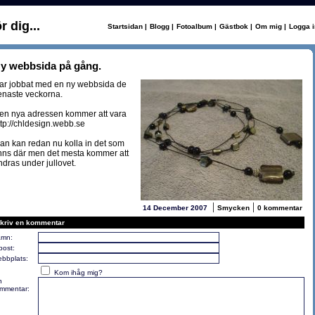
 dig...
Startsidan
|
Blogg
|
Fotoalbum
|
Gästbok
|
Om mig
|
Logga i
y webbsida på gång.
ar jobbat med en ny webbsida de
enaste veckorna.
en nya adressen kommer att vara
ttp://chldesign.webb.se
an kan redan nu kolla in det som
inns där men det mesta kommer att
ndras under jullovet.
|
|
14 December 2007
Smycken
0 kommentar
kriv en kommentar
mn:
post:
bbplats:
Kom ihåg mig?
n
mmentar: