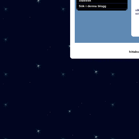
Statistik
Sök i denna blogg
vi
so
hittabu
(c) 2011, nogg.se & Ch