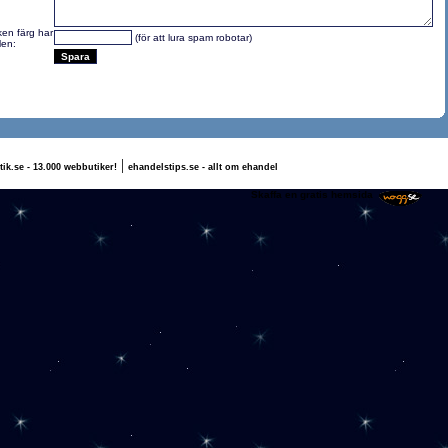
lken färg har
(för att lura spam robotar)
len:
|
tik.se - 13.000 webbutiker!
ehandelstips.se - allt om ehandel
ristina Lindholm
Skaffa en gratis hemsida