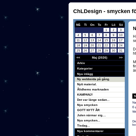
ChLDesign - smycken för
Må
Ti
On
To
Fr
Lö
Sö
N
1
2
3
4
5
6
7
8
9
10
H
11
12
13
14
15
16
17
s
18
19
20
21
22
23
24
D
25
26
27
28
29
30
31
h
<<
Maj (2026)
>>
M
Arkiv
f
Kategorier
ä
Nya inlägg
Ny webbsida på gång.
Nytt material.
Ålidhems marknaden
KAMPANJ!
S
Det var länge sedan...
Na
Nya smycken
E-
GOTT NYTT ÅR
We
Julen närmar sig....
Nya smycken...
Di
ko
Tisdag...
Nya kommentarer