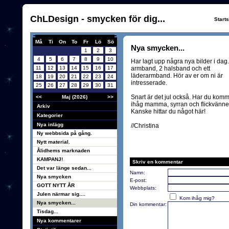
ChLDesign - smycken för dig...
Start
Må
Ti
On
To
Fr
Lö
Sö
Nya smycken...
1
2
3
4
5
6
7
8
9
10
Har lagt upp några nya bilder i dag.
11
12
13
14
15
16
17
armband, 2 halsband och ett
läderarmband. Hör av er om ni är
18
19
20
21
22
23
24
intresserade.
25
26
27
28
29
30
31
Snart är det jul också. Har du komm
<<
Maj (2026)
>>
ihåg mamma, syrran och flickvänn
Arkiv
Kanske hittar du något här!
Kategorier
Nya inlägg
//Christina
Ny webbsida på gång.
Nytt material.
Ålidhems marknaden
KAMPANJ!
Skriv en kommentar
Det var länge sedan...
Namn:
Nya smycken
E-post:
GOTT NYTT ÅR
Webbplats:
Julen närmar sig....
Kom ihåg mig?
Nya smycken...
Din kommentar:
Tisdag...
Nya kommentarer