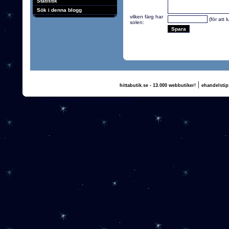
Statistik
Sök i denna blogg
vilken färg har
(för att 
solen:
|
hittabutik.se - 13.000 webbutiker!
ehandelstip
(c) 2011, nogg.se & Christina Lindholm