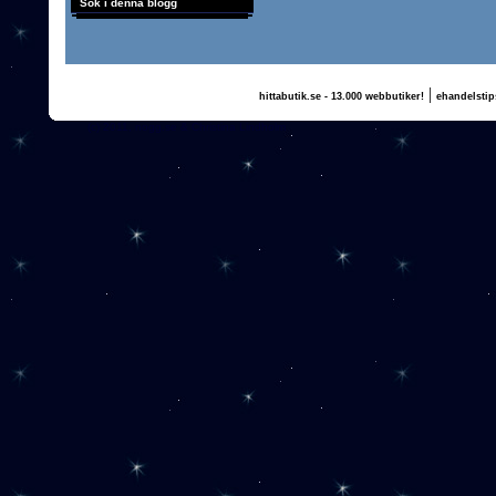
Sök i denna blogg
|
hittabutik.se - 13.000 webbutiker!
ehandelstip
(c) 2011, nogg.se & Christina Lindholm