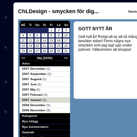
ChLDesign - smycken för dig...
Start
Må
Ti
On
To
Fr
Lö
Sö
GOTT NYTT ÅR
1
2
3
4
5
6
7
8
9
10
Gott nytt år! Roligt att se att så mån
11
12
13
14
15
16
17
besöker sidan! Finns några nya
smycken som jag lagt upp under
18
19
20
21
22
23
24
jullovet. Välkommen att shoppa!
25
26
27
28
29
30
31
<<
Maj (2026)
>>
Arkiv
2007 December
(1)
2007 September
(1)
2007 Augusti
(1)
2007 Juni
(1)
2007 Maj
(1)
2007 Februari
(1)
2007 Januari
(1)
2006 December
(1)
2006 November
(3)
Kategorier
Nya inlägg
Nya kommentarer
Statistik