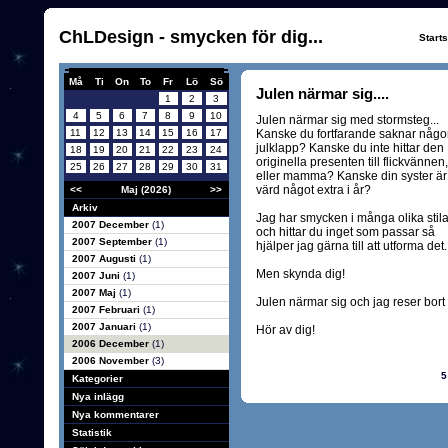
ChLDesign - smycken för dig...
Start
Må
Ti
On
To
Fr
Lö
Sö
Julen närmar sig....
1
2
3
4
5
6
7
8
9
10
Julen närmar sig med stormsteg...
11
12
13
14
15
16
17
Kanske du fortfarande saknar någ
julklapp? Kanske du inte hittar den
18
19
20
21
22
23
24
originella presenten till flickvännen,
25
26
27
28
29
30
31
eller mamma? Kanske din syster är
värd något extra i år?
<<
Maj (2026)
>>
Arkiv
Jag har smycken i många olika stila
2007 December
(1)
och hittar du inget som passar så
2007 September
(1)
hjälper jag gärna till att utforma det.
2007 Augusti
(1)
Men skynda dig!
2007 Juni
(1)
2007 Maj
(1)
Julen närmar sig och jag reser bort
2007 Februari
(1)
2007 Januari
(1)
Hör av dig!
2006 December
(1)
2006 November
(3)
5
Kategorier
Nya inlägg
Nya kommentarer
Statistik