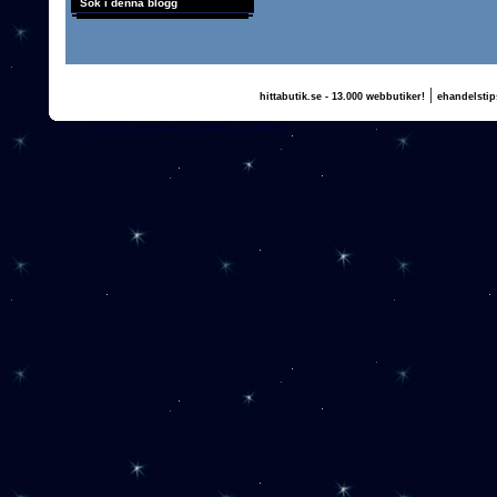
Sök i denna blogg
|
hittabutik.se - 13.000 webbutiker!
ehandelstip
(c) 2011, nogg.se & Christina Lindholm