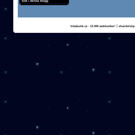
Sök i denna blogg
|
hittabutik.se - 13.000 webbutiker!
ehandelstip
(c) 2011, nogg.se & Christina Lindholm