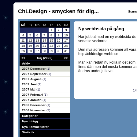
ChLDesign - smycken för dig...
Start
Må
Ti
On
To
Fr
Lö
Sö
Ny webbsida på gång.
1
2
3
4
5
6
7
8
9
10
Har jobbat med en ny webbsida de
11
12
13
14
15
16
17
senaste veckorna.
18
19
20
21
22
23
24
Den nya adressen kommer att vara
25
26
27
28
29
30
31
http://chldesign.webb.se
<<
Maj (2026)
>>
Man kan redan nu kolla in det som
Arkiv
finns där men det mesta kommer at
2007 December
(1)
ändras under jullovet.
2007 September
(1)
2007 Augusti
(1)
2007 Juni
(1)
2007 Maj
(1)
14
2007 Februari
(1)
2007 Januari
(1)
2006 December
(1)
2006 November
(3)
Kategorier
Nya inlägg
Nya kommentarer
Statistik