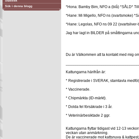
Statistik
Sök i denna blogg
*Hona: Bamby Bim, NFO a (blå) *SÅLD* Till 
*Hane: Mi Migello, NFO ns (svartsmoke) *SÅL
*Hane: Legolas, NFO ns 09 22 (svartsilver-t
Jag har lagt in BILDER på småttingarna 
Du är Välkommen att ta kontakt med mig om 
_________________________________
Kattungarna härifrån är:
* Registrerade i SVERAK, stamtavla medfölj
* Vaccinerade.
* Chipmärkta (ID-märkt).
* Dolda fel försäkrade i 3 år.
* Veterinärbesiktade 2 ggr.
Kattungarna flyttar tidigast vid 12-13 vecko
veckan utan anmärkning.
De är vaccinerade mot kattsnuva & kattpest