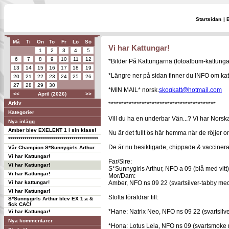
Startsidan
|
Må
Ti
On
To
Fr
Lö
Sö
Vi har Kattungar!
1
2
3
4
5
6
7
8
9
10
11
12
*Bilder På Kattungarna (fotoalbum-kattunga
13
14
15
16
17
18
19
*Längre ner på sidan finner du INFO om ka
20
21
22
23
24
25
26
27
28
29
30
*MIN MAIL* norsk.
skogkatt@hotmail.com
<<
April (2026)
>>
Arkiv
******************************************
Kategorier
Vill du ha en underbar Vän...? Vi har Norska
Nya inlägg
Amber blev EXELENT 1 i sin klass!
Nu är det fullt ös här hemma när de röjjer om
********************************************
De är nu besiktigade, chippade & vaccinerad
Vår Champion S*Sunnygirls Arthur
Vi har Kattungar!
Far/Sire:
Vi har Kattungar!
S*Sunnygirls Arthur, NFO a 09 (blå med vitt)
Vi har Kattungar!
Mor/Dam:
Vi har kattungar!
Amber, NFO ns 09 22 (svartsilver-tabby med 
Vi har Kattungar!
Stolta föräldrar till:
S*Sunnygirls Arthur blev EX 1:a &
fick CAC!
*Hane: Natrix Neo, NFO ns 09 22 (svartsilve
Vi har Kattungar!
Nya kommentarer
*Hona: Lotus Leia, NFO ns 09 (svartsmoke