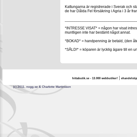
Kattungarna är registrerade i Sverak och st
de har Dålda Fel försäkring i Agria i 3 år fr
_________________________________
*INTRESSE VISAT* = någon har visat intresse,
muntligen inte har bestämt något annat.
*BOKAD* = handpenning är betald, (den åter
*SÅLD!* = köparen är lycklig ägare till en u
|
hittabutik.se - 13.000 webbutiker!
ehandelstip
(c) 2011, nogg.se & Charlotte Martinsson