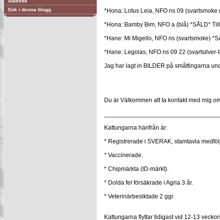
Statistik
Sök i denna blogg
*Hona: Lotus Leia, NFO ns 09 (svartsmoke m
*Hona: Bamby Bim, NFO a (blå) *SÅLD* Till 
*Hane: Mi Migello, NFO ns (svartsmoke) *SÅL
*Hane: Legolas, NFO ns 09 22 (svartsilver-t
Jag har lagt in BILDER på småttingarna 
Du är Välkommen att ta kontakt med mig om 
_________________________________
Kattungarna härifrån är:
* Registrerade i SVERAK, stamtavla medfölj
* Vaccinerade.
* Chipmärkta (ID-märkt).
* Dolda fel försäkrade i Agria 3 år.
* Veterinärbesiktade 2 ggr.
Kattungarna flyttar tidigast vid 12-13 vecko