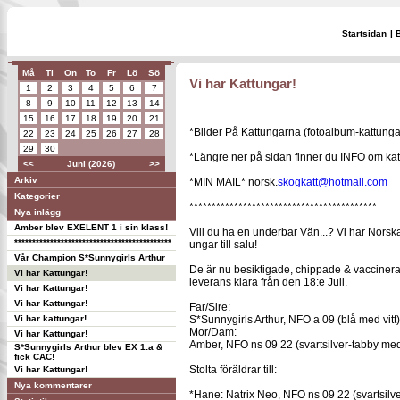
Startsidan
|
Må
Ti
On
To
Fr
Lö
Sö
Vi har Kattungar!
1
2
3
4
5
6
7
8
9
10
11
12
13
14
15
16
17
18
19
20
21
*Bilder På Kattungarna (fotoalbum-kattunga
22
23
24
25
26
27
28
29
30
*Längre ner på sidan finner du INFO om ka
<<
Juni (2026)
>>
Arkiv
*MIN MAIL* norsk.
skogkatt@hotmail.com
Kategorier
******************************************
Nya inlägg
Amber blev EXELENT 1 i sin klass!
Vill du ha en underbar Vän...? Vi har Norsk
********************************************
ungar till salu!
Vår Champion S*Sunnygirls Arthur
De är nu besiktigade, chippade & vacciner
Vi har Kattungar!
leverans klara från den 18:e Juli.
Vi har Kattungar!
Vi har Kattungar!
Far/Sire:
Vi har kattungar!
S*Sunnygirls Arthur, NFO a 09 (blå med vitt)
Mor/Dam:
Vi har Kattungar!
Amber, NFO ns 09 22 (svartsilver-tabby med 
S*Sunnygirls Arthur blev EX 1:a &
fick CAC!
Stolta föräldrar till:
Vi har Kattungar!
Nya kommentarer
*Hane: Natrix Neo, NFO ns 09 22 (svartsilve