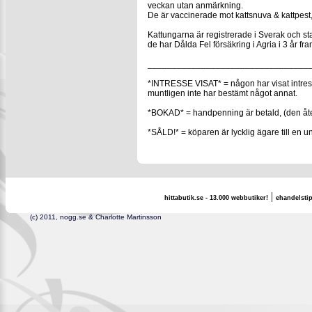
veckan utan anmärkning.
De är vaccinerade mot kattsnuva & kattpest
Kattungarna är registrerade i Sverak och st
de har Dålda Fel försäkring i Agria i 3 år fr
_________________________________
*INTRESSE VISAT* = någon har visat intresse,
muntligen inte har bestämt något annat.
*BOKAD* = handpenning är betald, (den åter
*SÅLD!* = köparen är lycklig ägare till en u
|
hittabutik.se - 13.000 webbutiker!
ehandelstip
(c) 2011, nogg.se & Charlotte Martinsson