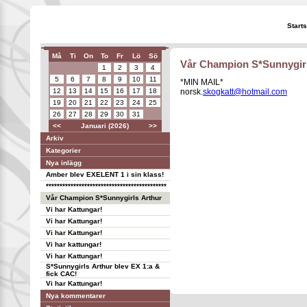
Start
Må
Ti
On
To
Fr
Lö
Sö
Vår Champion S*Sunnygirl
1
2
3
4
5
6
7
8
9
10
11
*MIN MAIL*
12
13
14
15
16
17
18
norsk.
skogkatt@hotmail.com
19
20
21
22
23
24
25
26
27
28
29
30
31
<<
Januari (2026)
>>
Arkiv
Kategorier
Nya inlägg
Amber blev EXELENT 1 i sin klass!
********************************************
Vår Champion S*Sunnygirls Arthur
Vi har Kattungar!
Vi har Kattungar!
Vi har Kattungar!
Vi har kattungar!
Vi har Kattungar!
S*Sunnygirls Arthur blev EX 1:a &
fick CAC!
Vi har Kattungar!
Nya kommentarer