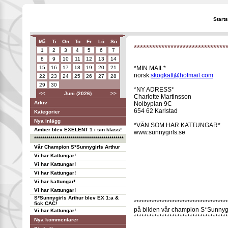
Start
Må
Ti
On
To
Fr
Lö
Sö
******************************
1
2
3
4
5
6
7
8
9
10
11
12
13
14
15
16
17
18
19
20
21
*MIN MAIL*
norsk.
skogkatt@hotmail.com
22
23
24
25
26
27
28
29
30
*NY ADRESS*
<<
Juni (2026)
>>
Charlotte Martinsson
Arkiv
Nolbyplan 9C
654 62 Karlstad
Kategorier
Nya inlägg
*VÄN SOM HAR KATTUNGAR*
Amber blev EXELENT 1 i sin klass!
www.sunnygirls.se
********************************************
Vår Champion S*Sunnygirls Arthur
Vi har Kattungar!
Vi har Kattungar!
Vi har Kattungar!
Vi har kattungar!
Vi har Kattungar!
S*Sunnygirls Arthur blev EX 1:a &
*************************************
fick CAC!
på bilden vår champion S*Sunnygi
Vi har Kattungar!
*************************************
Nya kommentarer