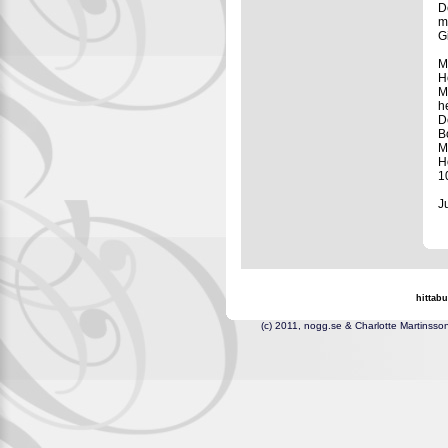
D
m
G
M
H
M
h
D
B
M
H
1
J
hittabu
(c) 2011, nogg.se & Cha