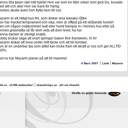
enna lilla tjejen stal mitt hjärta! Hon var som en liten orkan som gick lös, busade
ed allt och alla! Hon var bara för härlig.
ivetvis skulle även hon flytta hem till oss.
azarin är ett riktigt bus-frö, som älskar sina leksaks-råttor.
on har mycket temprament och vilja, men är offtast på ett strålande humör!
en om någon ovälkommen katt eller hund trampar in i hennes hus eller på
ennes gräsmatta så får dom veta att dom lever, ha ha!
enna damen är otroligt snabb,
obby brukar säga att snart springer baken före framdelen, hi hi!
azarin älskar att sova under mitt täcke och att bli borstad.
on är en underbar tjej som alltid kan locka fram ett skratt ur oss och ger ALLTID
00%.
ust nu har Mazarin planer på att bli mamma!
|
|
4 Mars 2007
Länk
Mazarin
|
tik.se - 13.000 webbutiker!
ehandelstips.se - allt om ehandel
rlotte Martinsson
Skaffa en gratis hemsida