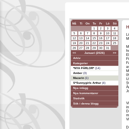
Må
Ti
On
To
Fr
Lö
Sö
H
1
2
3
4
5
6
7
8
9
10
11
L
12
13
14
15
16
17
18
M
19
20
21
22
23
24
25
M
26
27
28
29
30
31
h
<<
Januari (2026)
>>
E
Arkiv
F
F
Kategorier
a
*NYA PÄRLOR*
(14)
M
Amber
(3)
0
Mazarin
(1)
U
S
S*Sunnygirls Arthur
(4)
Ä
Nya inlägg
J
Nya kommentarer
Statistik
V
Sök i denna blogg
in
D
m
V
D