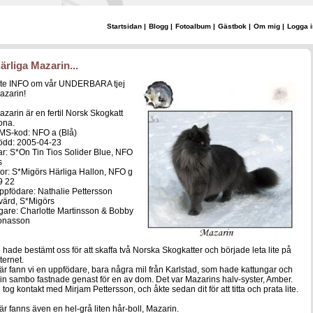
Startsidan
|
Blogg
|
Fotoalbum
|
Gästbok
|
Om mig
|
Logga i
ärliga Mazarin...
ite INFO om vår UNDERBARA tjej
azarin!
azarin är en fertil Norsk Skogkatt
ona.
MS-kod: NFO a (Blå)
ödd: 2005-04-23
ar: S*On Tin Tios Solider Blue, NFO
s
or: S*Migörs Härliga Hallon, NFO g
9 22
ppfödare: Nathalie Pettersson
värd, S*Migörs
gare: Charlotte Martinsson & Bobby
onasson
i hade bestämt oss för att skaffa två Norska Skogkatter och började leta lite på
ternet.
är fann vi en uppfödare, bara några mil från Karlstad, som hade kattungar och
in sambo fastnade genast för en av dom. Det var Mazarins halv-syster, Amber.
i tog kontakt med Mirjam Pettersson, och åkte sedan dit för att titta och prata lite.
är fanns även en hel-grå liten hår-boll, Mazarin.