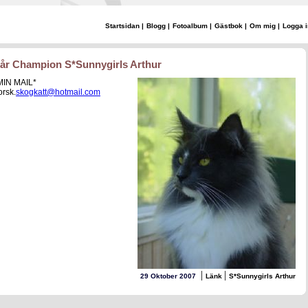
Startsidan
|
Blogg
|
Fotoalbum
|
Gästbok
|
Om mig
|
Logga i
år Champion S*Sunnygirls Arthur
MIN MAIL*
orsk.
skogkatt@hotmail.com
|
|
29 Oktober 2007
Länk
S*Sunnygirls Arthur