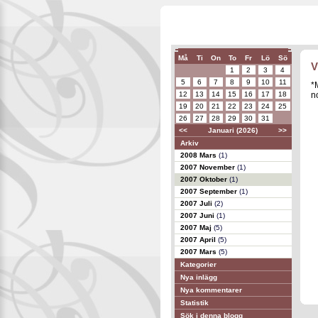
Må
Ti
On
To
Fr
Lö
Sö
V
1
2
3
4
5
6
7
8
9
10
11
*
12
13
14
15
16
17
18
n
19
20
21
22
23
24
25
26
27
28
29
30
31
<<
Januari (2026)
>>
Arkiv
2008 Mars
(1)
2007 November
(1)
2007 Oktober
(1)
2007 September
(1)
2007 Juli
(2)
2007 Juni
(1)
2007 Maj
(5)
2007 April
(5)
2007 Mars
(5)
Kategorier
Nya inlägg
Nya kommentarer
Statistik
Sök i denna blogg