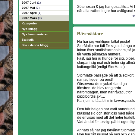
2007 Juni
(1)
Sötenosan & jag har gosat lite... V
2007 Maj
(2)
när alla tvåbeningar har avlägsnat s
2007 April
(1)
2
2007 Mars
(9)
Kategorier
Nya inlägg
Bäseväktare
Nya kommentarer
Statistik
Nu har jag verkligen fattat posto!
Sök i denna blogg
StorMatte har fått för sig att hänga e
lakan över småbäsarnas hem, så j
får vakta påslakan numera.
Fast, jag hör ju hur de rör sig, piper,
slurpar i sig mat och beter sig allmä
kattungelikt (enligt StorMatte).
StorMatte passade på att ta ett kort
när jag ligger på post!
Observera de mycket kladdiga
fönstren, de blev rengjorda
häromdagen, men har råkat ut för
pippibördisjakt....
Kan ju inte låta bli min favvosyssels
Den här helgen har varit annorlunda,
krasslat sig och stört oss med både
de envisas med att det heter toalett.
Vad är det för tossigt påhitt egentli
Annars så har jag förvånat StorMatt
Hon har fått pussat på mig och klapp