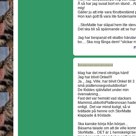
Å så har jag susat bort en stund... Al
mig!
Gäller ju att inte vara förutbestämd på
Hon kan gott få vara lite fundersam
...StorMatte har släpat hem lite stenar
Det ska bli så spännande att se hur
Jag har bespanat ett skatbo härutan
bo.... Ska nog fånga dem! *slickar
2
Iiiiiiiiiiiiiiiiiiiiiiiiiiiii
Idag har det mest otroliga hänt!
Jag har blivit Onkel!!!
Ja... Jag, Ville, har blivit Onkel till 3
små plattenosegosluddbollar!
De föddes självfallet under min
övervakning...
Fast det var hemskt vad stackars
MammsLubbollsPlattesnosan hade
ontigt.. Det var minst kuligt, så vi
tvättade på henne och StorMatte
klappade & tröstade.
Ska kanske börja från början...
Bäsarna talade om att de ville komma 
StorMatte... DET är 1 hemskeligt b