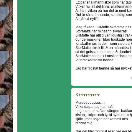
Ett par snällmänniskor som har tagi
Vilken tur att det finns snällerimänn
Är lite nyfiken på hur det är med kom
Det är så spännande, samtidigt som
Allt är så nytt!!!
Idag råkade LillMatte skrämma oss 
StorMatte har minsann skvallrat!
LillMatte har alltid varit duktig i traf
dundermaskiner. Idag traskade hon rätt
fortskaffningsmedel... som stod pa
StorMatte skrek till & en människa
så det gnisslade om den & dundret
StorMatte blir blek i ansiktet bara h
Vi försöker trösta henne....
Jag har tröstat henne så här mycket.
Krrrrrrrrrrrr
Mjauuuuuuuuu......
Vilka dagar jag har haft!
Legat under soffan, sängen, badkar
kistan, skåpet och tyckt synd om mi
själv , men ingen har kommit och
räddat mig!
När det blivit för trist eller när jag bli