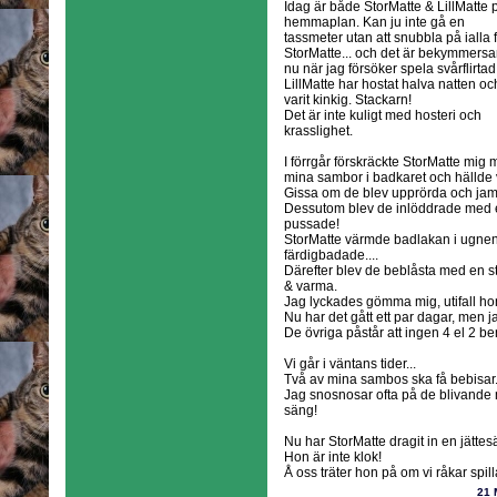
Idag är både StorMatte & LillMatte 
hemmaplan. Kan ju inte gå en
tassmeter utan att snubbla på ialla f
StorMatte... och det är bekymmers
nu när jag försöker spela svårflirtad
LillMatte har hostat halva natten oc
varit kinkig. Stackarn!
Det är inte kuligt med hosteri och
krasslighet.
I förrgår förskräckte StorMatte mig
mina sambor i badkaret och hällde 
Gissa om de blev upprörda och ja
Dessutom blev de inlöddrade med 
pussade!
StorMatte värmde badlakan i ugnen,
färdigbadade....
Därefter blev de beblåsta med en st
& varma.
Jag lyckades gömma mig, utifall hon
Nu har det gått ett par dagar, men
De övriga påstår att ingen 4 el 2 ben
Vi går i väntans tider...
Två av mina sambos ska få bebisar..
Jag snosnosar ofta på de blivande
säng!
Nu har StorMatte dragit in en jättes
Hon är inte klok!
Å oss träter hon på om vi råkar spill
21 