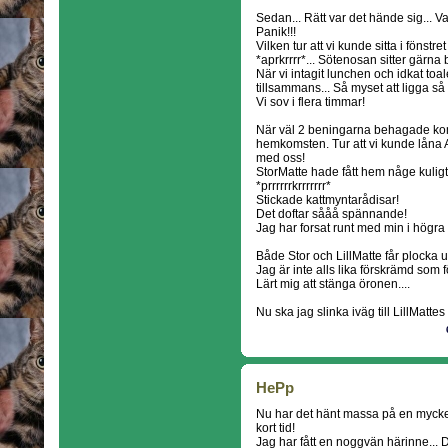
Sedan... Rätt var det hände sig... 
Panik!!!
Vilken tur att vi kunde sitta i fönst
*aprkrrrr*... Sötenosan sitter gärna
När vi intagit lunchen och idkat to
tillsammans... Så myset att ligga så 
Vi sov i flera timmar!
När väl 2 beningarna behagade kom
hemkomsten. Tur att vi kunde låna 
med oss!
StorMatte hade fått hem någe kuligt
*prrrrrrkrrrrrrr*
Stickade kattmyntarådisar!
Det doftar sååå spännande!
Jag har forsat runt med min i högra
Både Stor och LillMatte får plocka 
Jag är inte alls lika förskrämd som 
Lärt mig att stänga öronen....
Nu ska jag slinka iväg till LillMattes
HePp
Nu har det hänt massa på en myck
kort tid!
Jag har fått en noggvän härinne... 