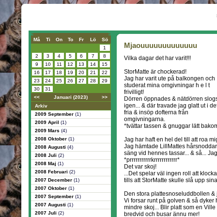
Må
Ti
On
To
Fr
Lö
Sö
Mjaouuuuuuuuuuuuu
1
2
3
4
5
6
7
8
Vilka dagar det har varit!!!
9
10
11
12
13
14
15
StorMatte är chockerad!
16
17
18
19
20
21
22
Jag har varit ute på balkongen och
23
24
25
26
27
28
29
studerat mina omgivningar h e l t
30
31
frivilligt!
<<
Januari (2023)
>>
Dörren öppnades & nätdörren slog
igen... & där travade jag glatt ut i de
Arkiv
fria & insöp dofterna från
2009 September
(1)
omgivningarna.
2009 April
(1)
*tvättar tassen & gnuggar lätt bak
2009 Mars
(4)
2008 Oktober
(1)
Jag har haft en hel del till att roa m
Jag hämtade LillMattes hårsnoddar,
2008 Augusti
(4)
säng vid hennes tassar... & så... Ja
2008 Juli
(2)
*prrrrrrrrrrrkrrrrrrrrrrrr*
2008 Maj
(1)
Det var skoj!
2008 Februari
(2)
...Det spelar väl ingen roll att klock
tills att StorMatte skulle slå upp sina 
2007 December
(1)
2007 Oktober
(1)
Den stora plattesnoseluddbollen & jag
2007 September
(1)
Vi forsar runt på golven & så dyker 
2007 Augusti
(1)
mindre skoj... Blir platt som en Vill
2007 Juli
(2)
bredvid och busar ännu mer!