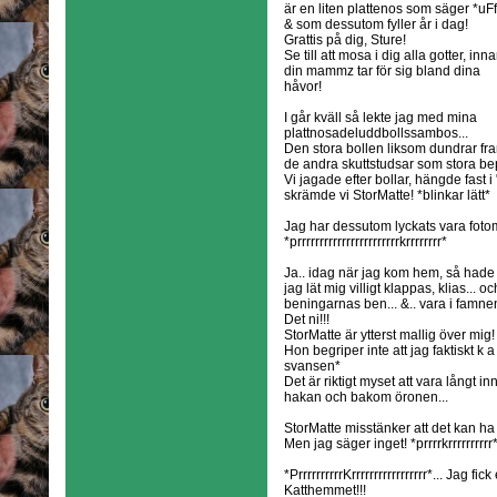
är en liten plattenos som säger *uFf
& som dessutom fyller år i dag!
Grattis på dig, Sture!
Se till att mosa i dig alla gotter, inn
din mammz tar för sig bland dina
håvor!
I går kväll så lekte jag med mina
plattnosadeluddbollssambos...
Den stora bollen liksom dundrar fr
de andra skuttstudsar som stora bep
Vi jagade efter bollar, hängde fast i
skrämde vi StorMatte! *blinkar lätt*
Jag har dessutom lyckats vara fotomo
*prrrrrrrrrrrrrrrrrrrrrrrkrrrrrrrr*
Ja.. idag när jag kom hem, så hade j
jag lät mig villigt klappas, klias...
beningarnas ben... &.. vara i famn
Det ni!!!
StorMatte är ytterst mallig över mig!
Hon begriper inte att jag faktiskt k a 
svansen*
Det är riktigt myset att vara långt i
hakan och bakom öronen...
StorMatte misstänker att det kan ha
Men jag säger inget! *prrrrkrrrrrrrrrr*.
*PrrrrrrrrrrKrrrrrrrrrrrrrrrrr*... Jag fic
Katthemmet!!!