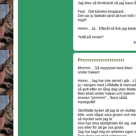
Jag blev så förskräckt så jag bara l
Fast... Det kändes knappast...
Det var ju faktiskt värst att hon höl
mig!!!
Hmnn... Ja... Efteråt så fick jag klad
*tvätt på nosen*
1
Prrrrrrrrrrrrrrrrrrrrrrrr
Mrrrrrrrr.... Så myyyyset med klieri
under hakan!
Hmnn... Jag har inte skrivit i går... 
ju i sängen med LillMatte & nanna
så gott efter en lång dag utan Mattar
Blev kliad under hakan och bakom
öronen *prrrrrrrrr*... Bara sååå
mysegottit!
StorMatte tycker att jag är en duktig
kille, som vågar vara gosen och m
så mycket som jag är.
Hon har sina stolligheter för sig, va
oss eller för att ge oss godis.
Jag har tagit mig en alldeles egen s