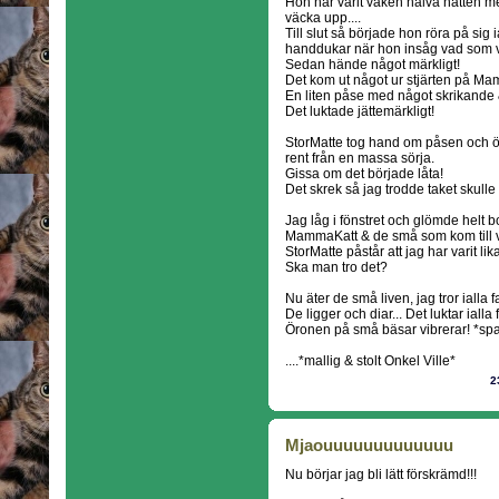
Hon har varit vaken halva natten me
väcka upp....
Till slut så började hon röra på sig 
handdukar när hon insåg vad som 
Sedan hände något märkligt!
Det kom ut något ur stjärten på Ma
En liten påse med något skrikande 
Det luktade jättemärkligt!
StorMatte tog hand om påsen och öp
rent från en massa sörja.
Gissa om det började låta!
Det skrek så jag trodde taket skulle l
Jag låg i fönstret och glömde helt b
MammaKatt & de små som kom till 
StorMatte påstår att jag har varit lik
Ska man tro det?
Nu äter de små liven, jag tror ialla fal
De ligger och diar... Det luktar ialla f
Öronen på små bäsar vibrerar! *sp
....*mallig & stolt Onkel Ville*
2
Mjaouuuuuuuuuuuuu
Nu börjar jag bli lätt förskrämd!!!