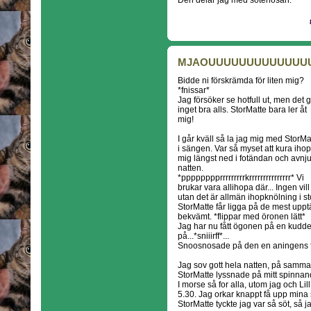
Den delar jag med sötenosan.
MJAOUUUUUUUUUUUUU
Bidde ni förskrämda för liten mig?
*fnissar*
Jag försöker se hotfull ut, men det 
inget bra alls. StorMatte bara ler åt
mig!
I går kväll så la jag mig med StorMa
i sängen. Var så myset att kura ihop
mig längst ned i fotändan och avnj
natten.
*pppppppprrrrrrrrrkrrrrrrrrrrrrrrr* Vi
brukar vara allihopa där... Ingen vill
utan det är allmän ihopknölning i st
StorMatte får ligga på de mest uppt
bekvämt. *flippar med öronen lätt*
Jag har nu fått ögonen på en kudde s
på...*sniiirff*...
Snoosnosade på den en aningens f
Jag sov gott hela natten, på samma fl
StorMatte lyssnade på mitt spinnan
I morse så for alla, utom jag och L
5.30. Jag orkar knappt få upp mina 
StorMatte tyckte jag var så söt, så