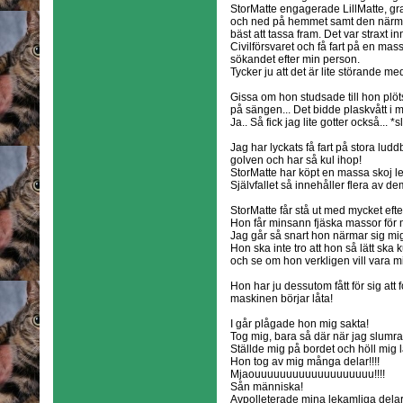
StorMatte engagerade LillMatte, gr
och ned på hemmet samt den närmast
bäst att tassa fram. Det var straxt 
Civilförsvaret och få fart på en massa
sökandet efter min person.
Tycker ju att det är lite störande m
Gissa om hon studsade till hon plöt
på sängen... Det bidde plaskvått i 
Ja.. Så fick jag lite gotter också... 
Jag har lyckats få fart på stora lud
golven och har så kul ihop!
StorMatte har köpt en massa skoj le
Självfallet så innehåller flera av d
StorMatte får stå ut med mycket efte
Hon får minsann fjäska massor för 
Jag går så snart hon närmar sig mig..
Hon ska inte tro att hon så lätt sk
och se om hon verkligen vill vara mi
Hon har ju dessutom fått för sig att f
maskinen börjar låta!
I går plågade hon mig sakta!
Tog mig, bara så där när jag slumr
Ställde mig på bordet och höll mig lä
Hon tog av mig många delar!!!!
Mjaouuuuuuuuuuuuuuuuuuu!!!!
Sån människa!
Avpolleterade mina lekamliga delar 