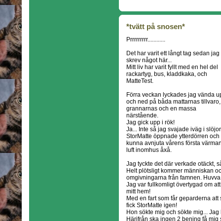
*tvätt på snosen*
Prrrrrrrrr............
Det har varit ett långt tag sedan jag
skrev något här...
Mitt liv har varit fyllt med en hel del
rackartyg, bus, kladdkaka, och
MatteTest.
Förra veckan lyckades jag vända u
och ned på båda mattarnas tillvaro,
grannarnas och en massa
närstående.
Jag gick upp i rök!
Ja... Inte så jag svajade iväg i slöjor
StorMatte öppnade ytterdörren och d
kunna avnjuta vårens första värman
luft inomhus åxå.
Jag tyckte det där verkade otäckt, s
Helt plötsligt kommer människan och
omgivningarna från famnen. Huvva
Jag var fullkomligt övertygad om at
mitt hem!
Med en fart som får geparderna att s
fick StorMatte igen!
Hon sökte mig och sökte mig... Jag 
Härifrån ska ingen 2 bening få mig 