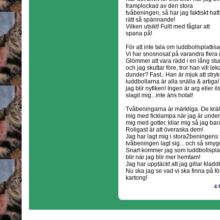
framplockad av den stora
tvåbeningen, så har jag faktiskt haft
rätt så spännande!
Vilken utsikt! Fullt med fåglar att
spana på!
För att inte tala om luddbollsplattis
Vi har snosnosat på varandra flera
Glömmer att vara rädd i en lång stu
och jag skuttar före, tror han vill l
dunder? Fast.. Han är mjuk att stry
luddbollarna är alla snälla & artig
jag blir nyfiken! Ingen är arg eller i
slagit mig...inte äns hotat!
Tvåbeningarna är märkliga. De kräl
mig med ficklampa när jag är under 
mig med gotter, kliar mig så jag bar
Roligast är att överaska dem!
Jag har lagt mig i stora2beningens sä
tvåbeningen lagt sig... och så smyg
Snart kommer jag som luddbollsplat
blir när jag blir mer hemtam!
Jag har upptäckt att jag gillar kladd
Nu ska jag se vad vi ska finna på fö
kartong!
4 