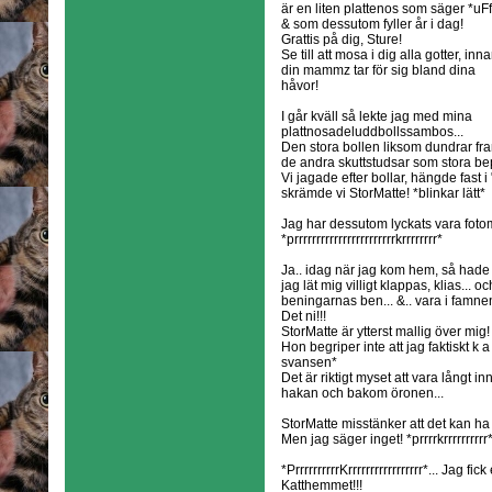
är en liten plattenos som säger *uFf
& som dessutom fyller år i dag!
Grattis på dig, Sture!
Se till att mosa i dig alla gotter, inn
din mammz tar för sig bland dina
håvor!
I går kväll så lekte jag med mina
plattnosadeluddbollssambos...
Den stora bollen liksom dundrar fr
de andra skuttstudsar som stora bep
Vi jagade efter bollar, hängde fast i
skrämde vi StorMatte! *blinkar lätt*
Jag har dessutom lyckats vara fotomo
*prrrrrrrrrrrrrrrrrrrrrrrkrrrrrrrr*
Ja.. idag när jag kom hem, så hade j
jag lät mig villigt klappas, klias...
beningarnas ben... &.. vara i famn
Det ni!!!
StorMatte är ytterst mallig över mig!
Hon begriper inte att jag faktiskt k a 
svansen*
Det är riktigt myset att vara långt i
hakan och bakom öronen...
StorMatte misstänker att det kan ha
Men jag säger inget! *prrrrkrrrrrrrrrr*.
*PrrrrrrrrrrKrrrrrrrrrrrrrrrrr*... Jag fic
Katthemmet!!!