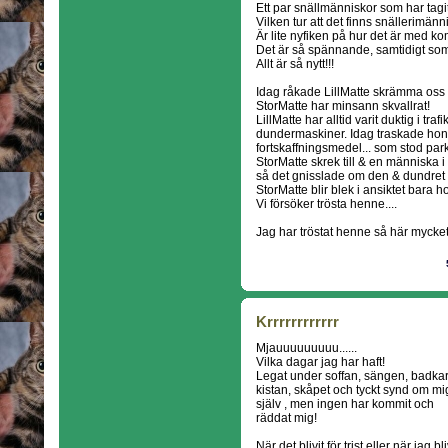
Ett par snällmänniskor som har tagi
Vilken tur att det finns snällerimänn
Är lite nyfiken på hur det är med kom
Det är så spännande, samtidigt som
Allt är så nytt!!!
Idag råkade LillMatte skrämma oss 
StorMatte har minsann skvallrat!
LillMatte har alltid varit duktig i traf
dundermaskiner. Idag traskade hon rätt
fortskaffningsmedel... som stod pa
StorMatte skrek till & en människa
så det gnisslade om den & dundret
StorMatte blir blek i ansiktet bara h
Vi försöker trösta henne....
Jag har tröstat henne så här mycket.
Krrrrrrrrrrrr
Mjauuuuuuuuu......
Vilka dagar jag har haft!
Legat under soffan, sängen, badkar
kistan, skåpet och tyckt synd om mi
själv , men ingen har kommit och
räddat mig!
När det blivit för trist eller när jag bli