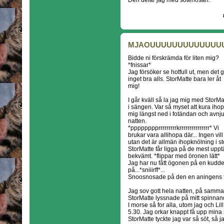
Den delar jag med sötenosan.
MJAOUUUUUUUUUUUUU
Bidde ni förskrämda för liten mig?
*fnissar*
Jag försöker se hotfull ut, men det 
inget bra alls. StorMatte bara ler åt
mig!
I går kväll så la jag mig med StorMa
i sängen. Var så myset att kura ihop
mig längst ned i fotändan och avnj
natten.
*pppppppprrrrrrrrrkrrrrrrrrrrrrrrr* Vi
brukar vara allihopa där... Ingen vill
utan det är allmän ihopknölning i st
StorMatte får ligga på de mest uppt
bekvämt. *flippar med öronen lätt*
Jag har nu fått ögonen på en kudde s
på...*sniiirff*...
Snoosnosade på den en aningens f
Jag sov gott hela natten, på samma fl
StorMatte lyssnade på mitt spinnan
I morse så for alla, utom jag och L
5.30. Jag orkar knappt få upp mina 
StorMatte tyckte jag var så söt, så