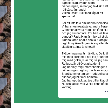
framplockad av den stora
tvåbeningen, så har jag faktiskt haft
rätt så spännande!
Vilken utsikt! Fullt med fåglar att
spana på!
För att inte tala om luddbollsplattis
Vi har snosnosat på varandra flera
Glömmer att vara rädd i en lång stu
och jag skuttar före, tror han vill l
dunder? Fast.. Han är mjuk att stry
luddbollarna är alla snälla & artig
jag blir nyfiken! Ingen är arg eller i
slagit mig...inte äns hotat!
Tvåbeningarna är märkliga. De kräl
mig med ficklampa när jag är under 
mig med gotter, kliar mig så jag bar
Roligast är att överaska dem!
Jag har lagt mig i stora2beningens sä
tvåbeningen lagt sig... och så smyg
Snart kommer jag som luddbollsplat
blir när jag blir mer hemtam!
Jag har upptäckt att jag gillar kladd
Nu ska jag se vad vi ska finna på fö
kartong!
4 