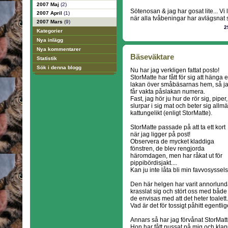
2007 Maj
(2)
Sötenosan & jag har gosat lite... V
2007 April
(1)
när alla tvåbeningar har avlägsnat s
2007 Mars
(9)
2
Kategorier
Nya inlägg
Nya kommentarer
Bäseväktare
Statistik
Sök i denna blogg
Nu har jag verkligen fattat posto!
StorMatte har fått för sig att hänga e
lakan över småbäsarnas hem, så j
får vakta påslakan numera.
Fast, jag hör ju hur de rör sig, piper,
slurpar i sig mat och beter sig allmä
kattungelikt (enligt StorMatte).
StorMatte passade på att ta ett kort
när jag ligger på post!
Observera de mycket kladdiga
fönstren, de blev rengjorda
häromdagen, men har råkat ut för
pippibördisjakt....
Kan ju inte låta bli min favvosyssels
Den här helgen har varit annorlunda,
krasslat sig och stört oss med både
de envisas med att det heter toalett.
Vad är det för tossigt påhitt egentli
Annars så har jag förvånat StorMatt
Hon har fått pussat på mig och klapp