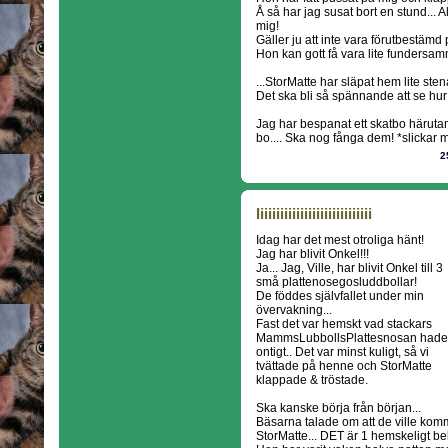
Å så har jag susat bort en stund... Al
mig!
Gäller ju att inte vara förutbestämd på
Hon kan gott få vara lite fundersam
...StorMatte har släpat hem lite stenar
Det ska bli så spännande att se hur
Jag har bespanat ett skatbo härutan
bo.... Ska nog fånga dem! *slickar
2
Iiiiiiiiiiiiiiiiiiiiiiiiiiiii
Idag har det mest otroliga hänt!
Jag har blivit Onkel!!!
Ja... Jag, Ville, har blivit Onkel till 3
små plattenosegosluddbollar!
De föddes självfallet under min
övervakning...
Fast det var hemskt vad stackars
MammsLubbollsPlattesnosan hade
ontigt.. Det var minst kuligt, så vi
tvättade på henne och StorMatte
klappade & tröstade.
Ska kanske börja från början...
Bäsarna talade om att de ville komma 
StorMatte... DET är 1 hemskeligt b