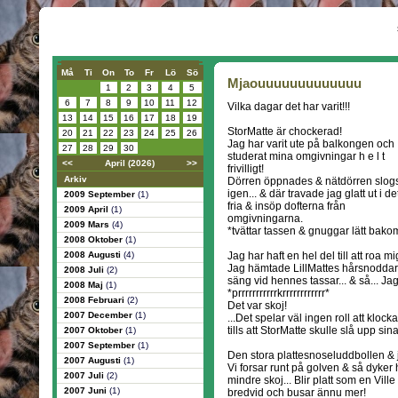
Må
Ti
On
To
Fr
Lö
Sö
Mjaouuuuuuuuuuuuu
1
2
3
4
5
6
7
8
9
10
11
12
Vilka dagar det har varit!!!
13
14
15
16
17
18
19
StorMatte är chockerad!
20
21
22
23
24
25
26
Jag har varit ute på balkongen och
27
28
29
30
studerat mina omgivningar h e l t
<<
April (2026)
>>
frivilligt!
Arkiv
Dörren öppnades & nätdörren slog
igen... & där travade jag glatt ut i de
2009 September
(1)
fria & insöp dofterna från
2009 April
(1)
omgivningarna.
2009 Mars
(4)
*tvättar tassen & gnuggar lätt bak
2008 Oktober
(1)
2008 Augusti
(4)
Jag har haft en hel del till att roa m
Jag hämtade LillMattes hårsnoddar,
2008 Juli
(2)
säng vid hennes tassar... & så... Ja
2008 Maj
(1)
*prrrrrrrrrrrkrrrrrrrrrrrr*
2008 Februari
(2)
Det var skoj!
2007 December
(1)
...Det spelar väl ingen roll att klock
tills att StorMatte skulle slå upp sina 
2007 Oktober
(1)
2007 September
(1)
Den stora plattesnoseluddbollen & jag
2007 Augusti
(1)
Vi forsar runt på golven & så dyker 
2007 Juli
(2)
mindre skoj... Blir platt som en Vill
2007 Juni
(1)
bredvid och busar ännu mer!