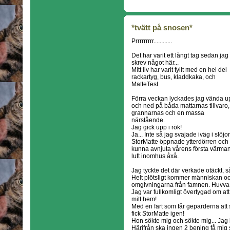
*tvätt på snosen*
Prrrrrrrrr............
Det har varit ett långt tag sedan jag
skrev något här...
Mitt liv har varit fyllt med en hel del
rackartyg, bus, kladdkaka, och
MatteTest.
Förra veckan lyckades jag vända u
och ned på båda mattarnas tillvaro,
grannarnas och en massa
närstående.
Jag gick upp i rök!
Ja... Inte så jag svajade iväg i slöjor
StorMatte öppnade ytterdörren och d
kunna avnjuta vårens första värman
luft inomhus åxå.
Jag tyckte det där verkade otäckt, s
Helt plötsligt kommer människan och
omgivningarna från famnen. Huvva
Jag var fullkomligt övertygad om at
mitt hem!
Med en fart som får geparderna att s
fick StorMatte igen!
Hon sökte mig och sökte mig... Jag 
Härifrån ska ingen 2 bening få mig 