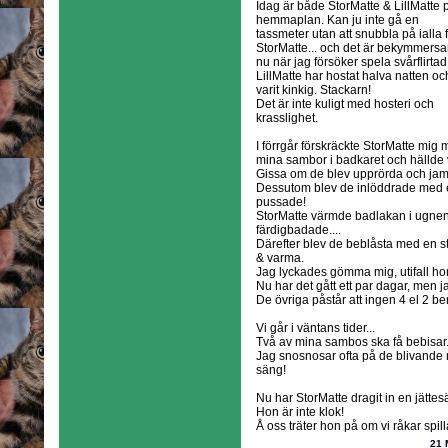
Idag är både StorMatte & LillMatte 
hemmaplan. Kan ju inte gå en
tassmeter utan att snubbla på ialla f
StorMatte... och det är bekymmers
nu när jag försöker spela svårflirtad
LillMatte har hostat halva natten oc
varit kinkig. Stackarn!
Det är inte kuligt med hosteri och
krasslighet.
I förrgår förskräckte StorMatte mig
mina sambor i badkaret och hällde 
Gissa om de blev upprörda och ja
Dessutom blev de inlöddrade med 
pussade!
StorMatte värmde badlakan i ugnen,
färdigbadade....
Därefter blev de beblåsta med en st
& varma.
Jag lyckades gömma mig, utifall hon
Nu har det gått ett par dagar, men
De övriga påstår att ingen 4 el 2 ben
Vi går i väntans tider...
Två av mina sambos ska få bebisar..
Jag snosnosar ofta på de blivande
säng!
Nu har StorMatte dragit in en jättes
Hon är inte klok!
Å oss träter hon på om vi råkar spill
21 