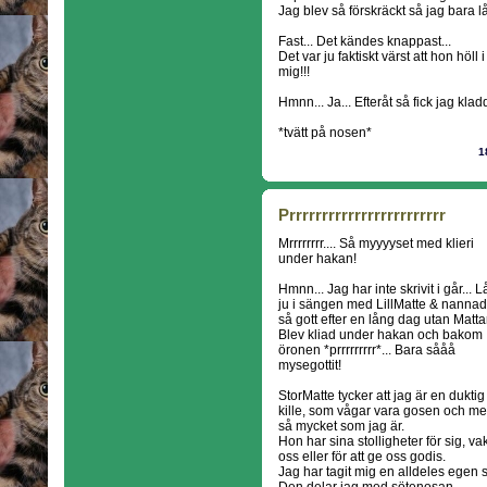
Jag blev så förskräckt så jag bara l
Fast... Det kändes knappast...
Det var ju faktiskt värst att hon höl
mig!!!
Hmnn... Ja... Efteråt så fick jag klad
*tvätt på nosen*
1
Prrrrrrrrrrrrrrrrrrrrrrrr
Mrrrrrrrr.... Så myyyyset med klieri
under hakan!
Hmnn... Jag har inte skrivit i går... 
ju i sängen med LillMatte & nanna
så gott efter en lång dag utan Mattar
Blev kliad under hakan och bakom
öronen *prrrrrrrrr*... Bara sååå
mysegottit!
StorMatte tycker att jag är en duktig
kille, som vågar vara gosen och m
så mycket som jag är.
Hon har sina stolligheter för sig, va
oss eller för att ge oss godis.
Jag har tagit mig en alldeles egen s