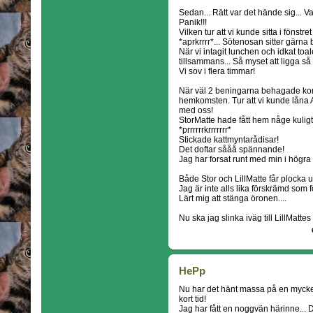
Sedan... Rätt var det hände sig... 
Panik!!!
Vilken tur att vi kunde sitta i fönst
*aprkrrrr*... Sötenosan sitter gärna
När vi intagit lunchen och idkat to
tillsammans... Så myset att ligga så 
Vi sov i flera timmar!
När väl 2 beningarna behagade kom
hemkomsten. Tur att vi kunde låna 
med oss!
StorMatte hade fått hem någe kuligt
*prrrrrrkrrrrrrr*
Stickade kattmyntarådisar!
Det doftar sååå spännande!
Jag har forsat runt med min i högra
Både Stor och LillMatte får plocka 
Jag är inte alls lika förskrämd som 
Lärt mig att stänga öronen....
Nu ska jag slinka iväg till LillMattes
HePp
Nu har det hänt massa på en myck
kort tid!
Jag har fått en noggvän härinne... 