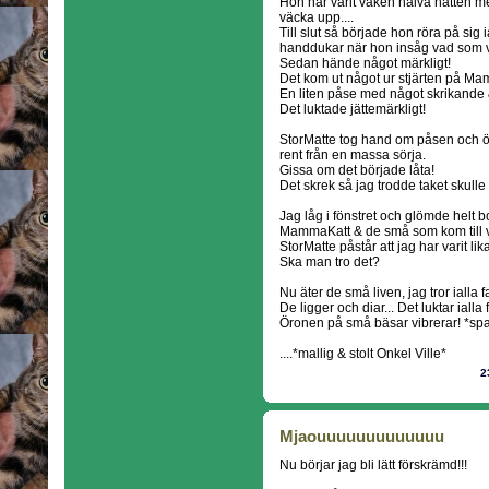
Hon har varit vaken halva natten me
väcka upp....
Till slut så började hon röra på sig 
handdukar när hon insåg vad som 
Sedan hände något märkligt!
Det kom ut något ur stjärten på Ma
En liten påse med något skrikande 
Det luktade jättemärkligt!
StorMatte tog hand om påsen och öp
rent från en massa sörja.
Gissa om det började låta!
Det skrek så jag trodde taket skulle l
Jag låg i fönstret och glömde helt b
MammaKatt & de små som kom till 
StorMatte påstår att jag har varit lik
Ska man tro det?
Nu äter de små liven, jag tror ialla fal
De ligger och diar... Det luktar ialla f
Öronen på små bäsar vibrerar! *sp
....*mallig & stolt Onkel Ville*
2
Mjaouuuuuuuuuuuuu
Nu börjar jag bli lätt förskrämd!!!