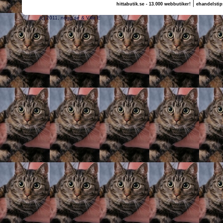
|
hittabutik.se - 13.000 webbutiker!
ehandelstip
(c) 2011, nogg.se & Ville E