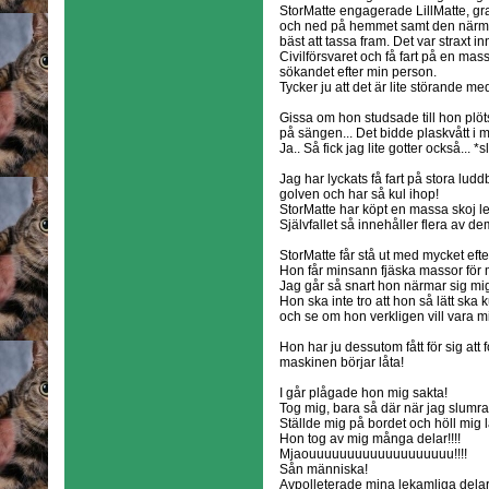
StorMatte engagerade LillMatte, gr
och ned på hemmet samt den närmast
bäst att tassa fram. Det var straxt 
Civilförsvaret och få fart på en massa
sökandet efter min person.
Tycker ju att det är lite störande m
Gissa om hon studsade till hon plöt
på sängen... Det bidde plaskvått i 
Ja.. Så fick jag lite gotter också... 
Jag har lyckats få fart på stora lud
golven och har så kul ihop!
StorMatte har köpt en massa skoj le
Självfallet så innehåller flera av d
StorMatte får stå ut med mycket efte
Hon får minsann fjäska massor för 
Jag går så snart hon närmar sig mig..
Hon ska inte tro att hon så lätt sk
och se om hon verkligen vill vara mi
Hon har ju dessutom fått för sig att f
maskinen börjar låta!
I går plågade hon mig sakta!
Tog mig, bara så där när jag slumr
Ställde mig på bordet och höll mig lä
Hon tog av mig många delar!!!!
Mjaouuuuuuuuuuuuuuuuuuu!!!!
Sån människa!
Avpolleterade mina lekamliga delar 