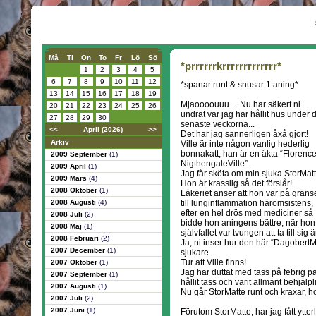
Må
Ti
On
To
Fr
Lö
Sö
*prrrrrrkrrrrrrrrrrrrr*
1
2
3
4
5
6
7
8
9
10
11
12
*spanar runt & snusar 1 aning*
13
14
15
16
17
18
19
Mjaoooouuu.... Nu har säkert ni
20
21
22
23
24
25
26
undrat var jag har hållit hus under 
27
28
29
30
senaste veckorna...
<<
April (2026)
>>
Det har jag sannerligen åxå gjort!
Arkiv
Ville är inte någon vanlig hederlig
bonnakatt, han är en äkta “Florenc
2009 September
(1)
NigthengaleVille”.
2009 April
(1)
Jag får sköta om min sjuka StorMatt
2009 Mars
(4)
Hon är krasslig så det förslår!
2008 Oktober
(1)
Läkeriet anser att hon var på grän
2008 Augusti
(4)
till lunginflammation häromsistens,
efter en hel drös med mediciner så
2008 Juli
(2)
bidde hon aningens bättre, när hon
2008 Maj
(1)
självfallet var tvungen att ta till sig
2008 Februari
(2)
Ja, ni inser hur den här “DagobertM
2007 December
(1)
sjukare.
Tur att Ville finns!
2007 Oktober
(1)
Jag har duttat med tass på febrig pan
2007 September
(1)
hållit tass och varit allmänt behjälpl
2007 Augusti
(1)
Nu går StorMatte runt och kraxar, ho
2007 Juli
(2)
2007 Juni
(1)
Förutom StorMatte, har jag fått ytter