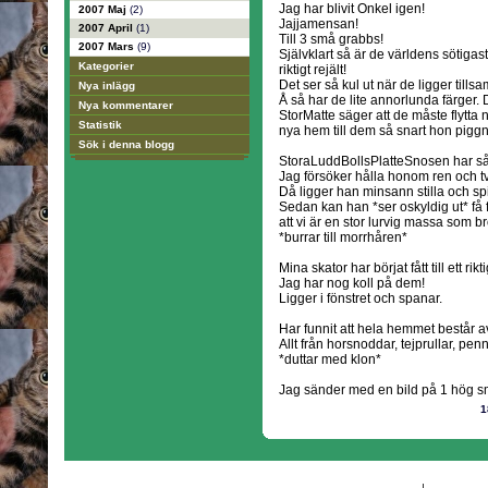
Jag har blivit Onkel igen!
2007 Maj
(2)
Jajjamensan!
2007 April
(1)
Till 3 små grabbs!
2007 Mars
(9)
Självklart så är de världens sötiga
Kategorier
riktigt rejält!
Det ser så kul ut när de ligger till
Nya inlägg
Å så har de lite annorlunda färger. D
Nya kommentarer
StorMatte säger att de måste flytta 
Statistik
nya hem till dem så snart hon piggn
Sök i denna blogg
StoraLuddBollsPlatteSnosen har så
Jag försöker hålla honom ren och t
Då ligger han minsann stilla och sp
Sedan kan han *ser oskyldig ut* få f
att vi är en stor lurvig massa som b
*burrar till morrhåren*
Mina skator har börjat fått till ett rikt
Jag har nog koll på dem!
Ligger i fönstret och spanar.
Har funnit att hela hemmet består a
Allt från horsnoddar, tejprullar, penno
*duttar med klon*
Jag sänder med en bild på 1 hög s
1