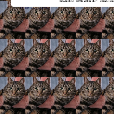
|
hittabutik.se - 13.000 webbutiker!
ehandelstip
(c) 2011, nogg.se & Ville E