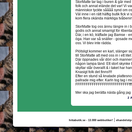
StorMatte tar tag i buren & går med 
folk och annat elände det var! Vi var
människor tyckte såååå synd om os
Väl inne i en rätt häftig butik fick vi
kom flera okända märkliga tvåbenin
StorMatte tog oss ännu längre in i b
godis och annat smarrigt för 4benta 
Där, i en kö, träffade jag Bamse - en
öga. Han var så snäller - gosade m
oss. Vi blev inte rädda.
Plötsligt kommer en karl, slänger si
till StorMatte att med oss in i ett lite
Där öppnades vår dörr och mannen p
någon lampa tänd. Ett stort skynke 
skyltar står överallt & i taket har ha
Knasigt folk det finns!!!!
Efter en stund så knatade plattesno
pallrade mig efter. Karln tog tag i
FFFFFFFFFFFFFFFFFFFFFFFFFFffffrrr
Mer ska jag berätta nästa gång jag s
2 
|
hittabutik.se - 13.000 webbutiker!
ehandelstip
(c) 2011, nogg.se & Ville E