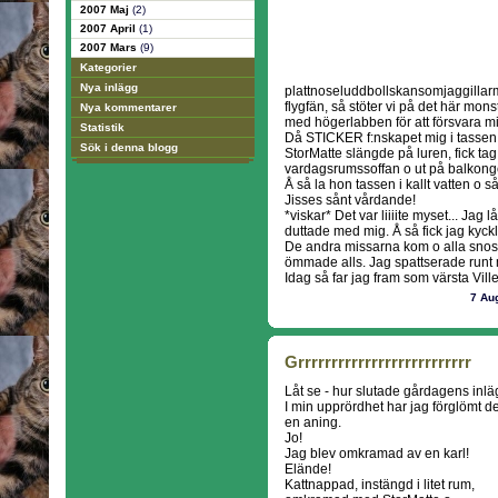
2007 Maj
(2)
2007 April
(1)
2007 Mars
(9)
Kategorier
Nya inlägg
plattnoseluddbollskansomjaggillarma
flygfän, så stöter vi på det här monst
Nya kommentarer
med högerlabben för att försvara m
Statistik
Då STICKER f:nskapet mig i tassen
Sök i denna blogg
StorMatte slängde på luren, fick tag
vardagsrumssoffan o ut på balkong
Å så la hon tassen i kallt vatten o 
Jisses sånt vårdande!
*viskar* Det var liiiite myset... Ja
duttade med mig. Å så fick jag kyck
De andra missarna kom o alla sno
ömmade alls. Jag spattserade runt m
Idag så far jag fram som värsta Vill
7 Au
Grrrrrrrrrrrrrrrrrrrrrrrrrr
Låt se - hur slutade gårdagens inlä
I min upprördhet har jag förglömt de
en aning.
Jo!
Jag blev omkramad av en karl!
Elände!
Kattnappad, instängd i litet rum,