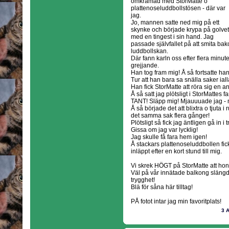
omkramad med StorMatte o
plattenoseluddbollstösen - där var
jag.
Jo, mannen satte ned mig på ett
skynke och började krypa på golvet
med en tingest i sin hand. Jag
passade självfallet på att smita b
luddbollskan.
Där fann karln oss efter flera minute
grejjande.
Han tog fram mig! Å så fortsatte han
Tur att han bara sa snälla saker ialla
Han fick StorMatte att röra sig en an
Å så satt jag plötsligt i StorMattes f
TANT! Släpp mig! Mjauuuade jag - 
Å så började det att blixtra o tjuta
det samma sak flera gånger!
Plötsligt så fick jag äntligen gå in i
Gissa om jag var lycklig!
Jag skulle få fara hem igen!
Å stackars plattenoseluddbollen fi
inläppt efter en kort stund till mig.
Vi skrek HÖGT på StorMatte att hon s
Väl på vår innätade balkong slängde
trygghet!
Blä för såna här tilltag!
PÅ fotot intar jag min favoritplats!
3 