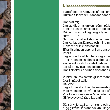
Blääääääääääääääääääääää
Idag så gjorde StorMatte något som 
Dumma StorMatte! *frääääääääää
Hon stal mig!
Jag låg djupt insjunken i sömn på 
genom pälsen samtidigt som filosofis
DÅ tar hon en lätt tag i mig & lyfter 
*grrrrrrrrrrrr*
Samt tar mig till köksbordet för g
Jag var lagomt lättroad och mina mor
Eländet har inte äns börjat!
Efter friseringen öppnar hon transpo
PANIK!
Jag vägrar flytta! Jag bara vägrar v
Trotts nogsamma försök att öppna d
stod utanför och försökte trösta mig
tag på en av plattnoseluddbollsplat
Hon fick efter en stunds friserand
Vi blev utburna samtidigt som männis
åka till något ställe.
HUVVA!
Jag vill inte åka! Inte plattesnosebo
Vi blev placerade i vår 4hjuling o s
Vi fick ont i våra örisar & började g
GNYyyyyyyy så rädd jag var!
Så, när vi forsat fram en stund och
ruggig kråka så stannade 4hjulinge