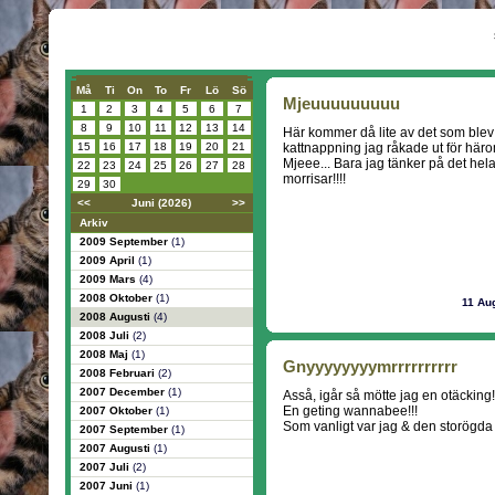
Må
Ti
On
To
Fr
Lö
Sö
Mjeuuuuuuuuu
1
2
3
4
5
6
7
8
9
10
11
12
13
14
Här kommer då lite av det som blev 
15
16
17
18
19
20
21
kattnappning jag råkade ut för häro
Mjeee... Bara jag tänker på det hela
22
23
24
25
26
27
28
morrisar!!!!
29
30
<<
Juni (2026)
>>
Arkiv
2009 September
(1)
2009 April
(1)
2009 Mars
(4)
2008 Oktober
(1)
11 Au
2008 Augusti
(4)
2008 Juli
(2)
2008 Maj
(1)
Gnyyyyyyyymrrrrrrrrrr
2008 Februari
(2)
2007 December
(1)
Asså, igår så mötte jag en otäcking!
En geting wannabee!!!
2007 Oktober
(1)
Som vanligt var jag & den storögda
2007 September
(1)
2007 Augusti
(1)
2007 Juli
(2)
2007 Juni
(1)