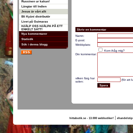
Russinen ur kakan!
Längtar till Indien
Jesus är vårt allt
Bli Kyäni distributör
Livet på Guimaras
HJÄLP OSS HJÄLPA PÅ ETT
ENKELT SÄTT!
Skriv en kommentar
Nya kommentarer
Namn:
Statistik
E-post:
Sök i denna blogg
Webbplats:
Kom ihåg mig?
Din kommentar:
vilken färg har
(för att 
solen:
|
hittabutik.se - 13.000 webbutiker!
ehandelstip
(c) 2011, nogg.se & Jörgen Milton