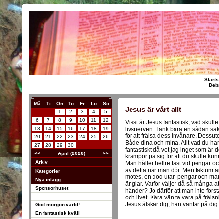
Starts
Deba
Må
Ti
On
To
Fr
Lö
Sö
Jesus är vårt allt
1
2
3
4
5
6
7
8
9
10
11
12
Visst är Jesus fantastisk, vad skull
13
14
15
16
17
18
19
livsnerven. Tänk bara en sådan sak
för att frälsa dess invånare. Dessu
20
21
22
23
24
25
26
Både dina och mina. Allt vad du har 
27
28
29
30
fantastiskt då vet jag inget som är
<<
April (2026)
>>
krämpor på sig för att du skulle kun
Arkiv
Man håller hellre fast vid pengar o
av detta när man dör. Men faktum är
Kategorier
mötes, en död utan pengar och ma
Nya inlägg
änglar. Varför väljer då så många at
Sponsorhuset
händer? Jo därför att man inte förs
och livet. Kära vän ta vara på fräls
Jesus älskar dig, han väntar på dig.
God morgon värld!
En fantastisk kväll