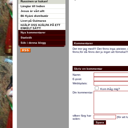
Russinen ur kakan!
Längtar till Indien
Jesus är vårt allt
Bli Kyäni distributör
Livet på Guimaras
HJÄLP OSS HJÄLPA PÅ ETT
ENKELT SÄTT!
Nya kommentarer
Statistik
Sök i denna blogg
Kommentarer
Det tror jag med!!! Det finns inga ateister
finns,för då finns det ju inget att förneka!
Skriv en kommentar
Namn:
E-post:
Webbplats:
Kom ihåg mig?
Din kommentar:
vilken färg har
(för att 
solen: