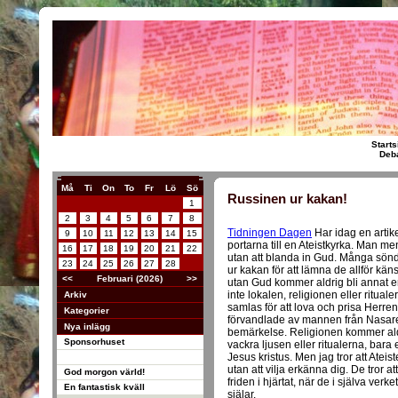
Starts
Deba
Må
Ti
On
To
Fr
Lö
Sö
Russinen ur kakan!
1
2
3
4
5
6
7
8
Tidningen Dagen
Har idag en artike
9
10
11
12
13
14
15
portarna till en Ateistkyrka. Man me
16
17
18
19
20
21
22
utan att blanda in Gud. Många sönd
23
24
25
26
27
28
ur kakan för att lämna de allför kä
<<
Februari (2026)
>>
utan Gud kommer aldrig bli annat e
inte lokalen, religionen eller ritu
Arkiv
samlas för att lova och prisa Herre
Kategorier
förvandlade av mannen från Nasaret.
Nya inlägg
bemärkelse. Religionen kommer aldr
Sponsorhuset
vackra ljusen eller ritualerna, bara 
Jesus kristus. Men jag tror att Ate
utan att vilja erkänna dig. De tror 
God morgon värld!
friden i hjärtat, när de i själva verke
En fantastisk kväll
själar.