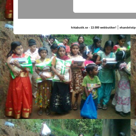
|
hittabutik.se - 13.000 webbutiker!
ehandelstip
(c) 2011, nogg.se & Jörgen Milton