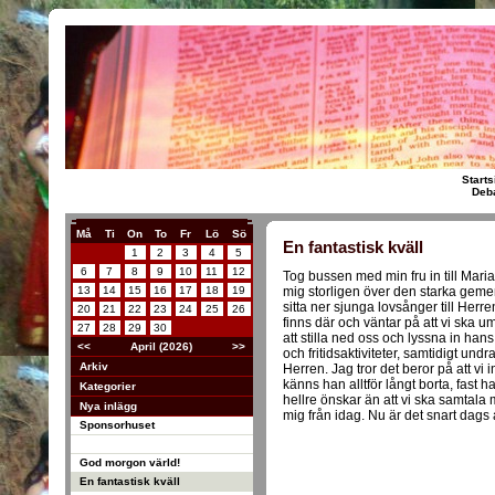
Starts
Deba
Må
Ti
On
To
Fr
Lö
Sö
En fantastisk kväll
1
2
3
4
5
6
7
8
9
10
11
12
Tog bussen med min fru in till Mar
13
14
15
16
17
18
19
mig storligen över den starka geme
sitta ner sjunga lovsånger till Herre
20
21
22
23
24
25
26
finns där och väntar på att vi ska um
27
28
29
30
att stilla ned oss och lyssna in hans
<<
April (2026)
>>
och fritidsaktiviteter, samtidigt undr
Arkiv
Herren. Jag tror det beror på att vi
känns han alltför långt borta, fast ha
Kategorier
hellre önskar än att vi ska samtala
Nya inlägg
mig från idag. Nu är det snart dags 
Sponsorhuset
God morgon värld!
En fantastisk kväll