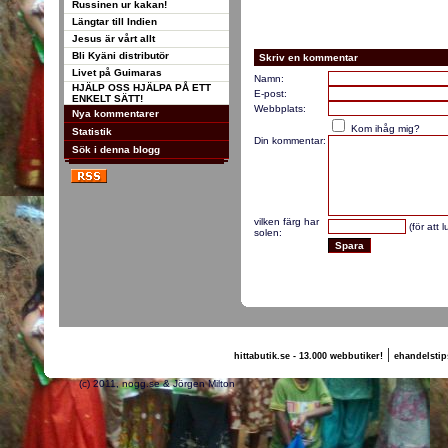
Russinen ur kakan!
Längtar till Indien
Jesus är vårt allt
Bli Kyäni distributör
Skriv en kommentar
Livet på Guimaras
Namn:
HJÄLP OSS HJÄLPA PÅ ETT
E-post:
ENKELT SÄTT!
Webbplats:
Nya kommentarer
Kom ihåg mig?
Statistik
Din kommentar:
Sök i denna blogg
vilken färg har
(för att 
solen:
|
hittabutik.se - 13.000 webbutiker!
ehandelstip
(c) 2011, nogg.se & Jörgen Milton