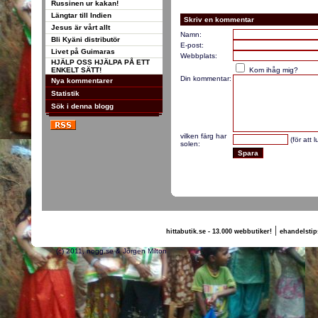
Russinen ur kakan!
Längtar till Indien
Skriv en kommentar
Jesus är vårt allt
Namn:
Bli Kyäni distributör
E-post:
Livet på Guimaras
Webbplats:
HJÄLP OSS HJÄLPA PÅ ETT
ENKELT SÄTT!
Kom ihåg mig?
Din kommentar:
Nya kommentarer
Statistik
Sök i denna blogg
vilken färg har
(för att 
solen:
|
hittabutik.se - 13.000 webbutiker!
ehandelstip
(c) 2011, nogg.se & Jörgen Milton