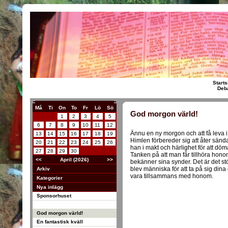
Starts
Deba
Må
Ti
On
To
Fr
Lö
Sö
God morgon värld!
1
2
3
4
5
6
7
8
9
10
11
12
Ännu en ny morgon och att få leva 
13
14
15
16
17
18
19
Himlen förbereder sig att åter sän
20
21
22
23
24
25
26
han i makt och härlighet för att dö
27
28
29
30
Tanken på att man får tillhöra ho
<<
April (2026)
>>
bekänner sina synder. Det är det stör
blev människa för att ta på sig dina 
Arkiv
vara tillsammans med honom.
Kategorier
Nya inlägg
Sponsorhuset
God morgon värld!
En fantastisk kväll