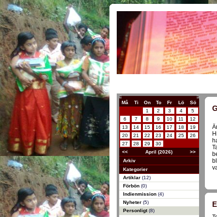
Må
Ti
On
To
Fr
Lö
Sö
G
1
2
3
4
5
6
7
8
9
10
11
12
Ä
13
14
15
16
17
18
19
H
20
21
22
23
24
25
26
h
27
28
29
30
T
<<
April (2026)
>>
b
b
Arkiv
v
Kategorier
Artiklar
(12)
Förbön
(0)
Indienmission
(4)
Nyheter
(5)
E
Personligt
(8)