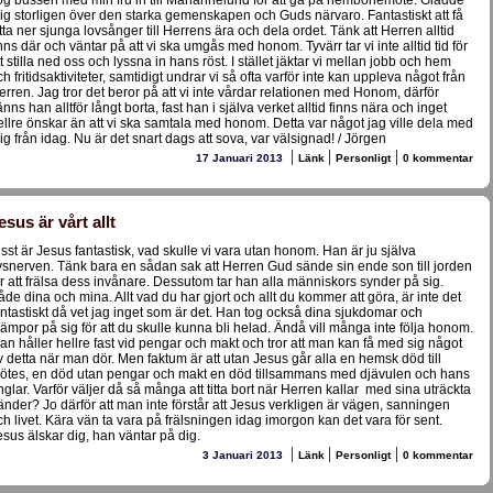
og bussen med min fru in till Mariannelund för att gå på hembönemöte. Gladde
ig storligen över den starka gemenskapen och Guds närvaro. Fantastiskt att få
itta ner sjunga lovsånger till Herrens ära och dela ordet. Tänk att Herren alltid
inns där och väntar på att vi ska umgås med honom. Tyvärr tar vi inte alltid tid för
tt stilla ned oss och lyssna in hans röst. I stället jäktar vi mellan jobb och hem
ch fritidsaktiviteter, samtidigt undrar vi så ofta varför inte kan uppleva något från
erren. Jag tror det beror på att vi inte vårdar relationen med Honom, därför
änns han alltför långt borta, fast han i själva verket alltid finns nära och inget
ellre önskar än att vi ska samtala med honom. Detta var något jag ville dela med
ig från idag. Nu är det snart dags att sova, var välsignad! / Jörgen
|
|
|
17 Januari 2013
Länk
Personligt
0 kommentar
esus är vårt allt
isst är Jesus fantastisk, vad skulle vi vara utan honom. Han är ju själva
ivsnerven. Tänk bara en sådan sak att Herren Gud sände sin ende son till jorden
ör att frälsa dess invånare. Dessutom tar han alla människors synder på sig.
åde dina och mina. Allt vad du har gjort och allt du kommer att göra, är inte det
antastiskt då vet jag inget som är det. Han tog också dina sjukdomar och
rämpor på sig för att du skulle kunna bli helad. Ändå vill många inte följa honom.
an håller hellre fast vid pengar och makt och tror att man kan få med sig något
v detta när man dör. Men faktum är att utan Jesus går alla en hemsk död till
ötes, en död utan pengar och makt en död tillsammans med djävulen och hans
nglar. Varför väljer då så många att titta bort när Herren kallar med sina uträckta
änder? Jo därför att man inte förstår att Jesus verkligen är vägen, sanningen
ch livet. Kära vän ta vara på frälsningen idag imorgon kan det vara för sent.
esus älskar dig, han väntar på dig.
|
|
|
3 Januari 2013
Länk
Personligt
0 kommentar