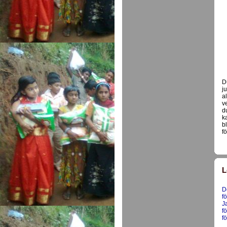
D
j
a
v
d
k
b
f
L
D
f
J
f
f