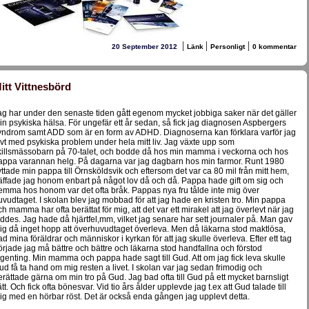
|
|
|
20 September 2012
Länk
Personligt
0 kommentar
itt Vittnesbörd
ag har under den senaste tiden gått egenom mycket jobbiga saker när det gäller
in psykiska hälsa. För ungefär ett år sedan, så fick jag diagnosen Aspbergers
yndrom samt ADD som är en form av ADHD. Diagnoserna kan förklara varför jag
evt med psykiska problem under hela mitt liv. Jag växte upp som
killsmässobarn på 70-talet, och bodde då hos min mamma i veckorna och hos
appa varannan helg. På dagarna var jag dagbarn hos min farmor. Runt 1980
lyttade min pappa till Örnsköldsvik och eftersom det var ca 80 mil från mitt hem,
räffade jag honom enbart på något lov då och då. Pappa hade gift om sig och
emma hos honom var det ofta bråk. Pappas nya fru tålde inte mig över
uvudtaget. I skolan blev jag mobbad för att jag hade en kristen tro. Min pappa
ch mamma har ofta berättat för mig, att det var ett mirakel att jag överlevt när jag
öddes. Jag hade då hjärtfel,mm, vilket jag senare har sett journaler på. Man gav
ig då inget hopp att överhuvudtaget överleva. Men då läkarna stod maktlösa,
ad mina föräldrar och människor i kyrkan för att jag skulle överleva. Efter ett tag
örjade jag må bättre och bättre och läkarna stod handfallna och förstod
ngenting. Min mamma och pappa hade sagt till Gud. Att om jag fick leva skulle
ud få ta hand om mig resten a livet. I skolan var jag sedan frimodig och
erättade gärna om min tro på Gud. Jag bad ofta till Gud på ett mycket barnsligt
tt. Och fick ofta bönesvar. Vid tio års ålder upplevde jag t.ex att Gud talade till
ig med en hörbar röst. Det är också enda gången jag upplevt detta.