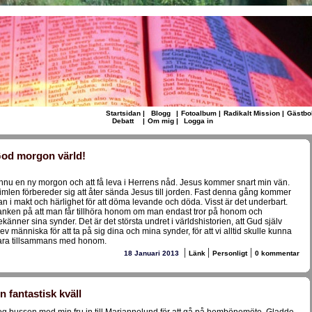
Startsidan
|
Blogg
|
Fotoalbum
|
Radikalt Mission
|
Gästbo
Debatt
|
Om mig
|
Logga in
od morgon värld!
nnu en ny morgon och att få leva i Herrens nåd. Jesus kommer snart min vän.
imlen förbereder sig att åter sända Jesus till jorden. Fast denna gång kommer
an i makt och härlighet för att döma levande och döda. Visst är det underbart.
anken på att man får tillhöra honom om man endast tror på honom och
ekänner sina synder. Det är det största undret i världshistorien, att Gud själv
lev människa för att ta på sig dina och mina synder, för att vi alltid skulle kunna
ara tillsammans med honom.
|
|
|
18 Januari 2013
Länk
Personligt
0 kommentar
n fantastisk kväll