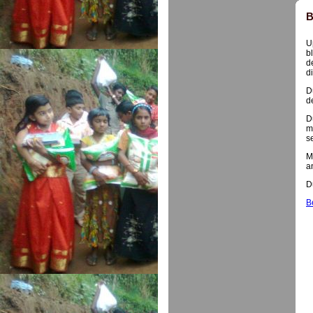
B
U
b
d
d
D
de
D
m
s
M
a
D
B