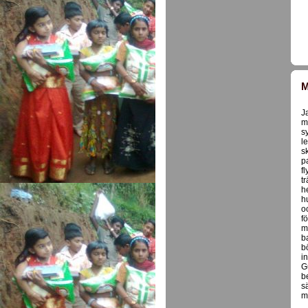
M
J
m
s
l
s
p
f
t
h
h
o
f
m
b
b
i
G
b
sä
m