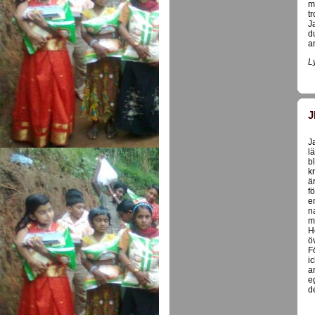
m
t
J
d
a
L
J
J
l
b
k
ä
f
e
n
m
H
ö
F
i
a
e
d