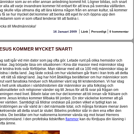
änniskor som av en eller annan anledning kommit hit. Lögner bildas, och snart
ror alla att varje invandrare kommer hit enbart för att leva på svenska välfärden.
ag skulle vilja utmana dig att lära känna någon från en annan kultur, så kommer
u få se hur mycket det kommer att berika ditt eget liv och öppna upp den
nkdamm som vi som oftast tenderar till att fastna i.
ycka till Medmänniska!
|
|
|
16 Januari 2009
Länk
Personligt
0 kommentar
ESUS KOMMER MYCKET SNART!
ag satt igår vid min dator som jag ofta gör. Letade runt på olika hemsidor och
änkar. Jag började läsa om situationen i Kina där massor med människor idag
lir kristna trots svår förföljelse. Man räknar med att ca 100 milj människor idag är
ristna i detta land. Jag läste också om hur väckelsen går fram i Iran trots att detta
r ett rätt så stängt land. Jag har hört åtskilliga berättelser om hur människor som
örut varit fanatiska hinduer och Muslimer vänt sig till kristendomen. Vi har idag
n helt unik situation i världshistorien där människor av alla folkslag och
ationaliteter och religioner vänder sig till Jesus för att få svar på frågan om
eningen med livet. Bibeln talar om hur det kommer att bli innan vår frälsare och
erre Jesus kristus kommer tillbaka till jorden. En stor väckelse kommer att gå
ver världen. Samtidigt så tilldrar ondskan på jorden vilket vi tydligt kan se.
örstöringen av vår värld är i det närmaste total, och många forskare menar även
cketroende att detta snart är slutet. Bibelns profetior slår in den ena efter den
ndra. De berättar om hur nationerna kommer vända sig mot Israel Herrens
gendomsland. I den profetiska tidskriften
flammor
kan du fördjupa din läsning i
etta ämne.