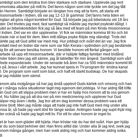
amtidigt som den kristna tron blev starkare och starkare. Upplevde jag rent
emoniska attacker på mitt liv. Det fanns någon som inte tyckte om det jag fått
rån Herren. Samtidigt började en längtan hos mig att ta form, att starta ett
issionsarbete i Indien, då var jag 12-13 år gammal. Det fanns hela tiden en
ängtan att göra något konktret för Gud. Så började jag på bibelskola vid 18 års
lder. Det trivdes jag med, fast samtidigt så mådde jag mycket psykiskt dåligt. I
lutet av bibelskoletiden fick jag så åka med ett team på min första missionsresa
ill Indien. Det var en stor upplevelse. Vi fick se människor komma till tro och bli
elade när vi bad för dem. Men mitt dåliga psyke följde mig ständigt. Trots det
ärkte jag att Gud alltid var med mig. Hur jobbigt och svårt det än var. Jag fick
ontakt med en Indier där nere som var från Kerala i sydindien och jag bestämde
ig för att senare besöka honom. Vi besökte honom ett flertal gånger och
tartade så upp ett missionsarbete, där vi hjälpte fattiga familjer med bistånd.
nder tiden blev jag allt sämre, jag åt tabletter för min ångest. Samtidigt som vårt
rbete expanderade. Under de senaste två åren har ca 500 människor kommit till
ro på Jesus i vårt arbete. Jag har kunnat spela in TV-program för kristna kanal
0. De program som varit som bäst, och haft ett starkt budskap. De har skapats
är jag mådde som sämst.
enom alla motgångar så har jag ändå upplevt Guds kärlek och omsorg och han
ar i många svåra situationer tagit mig egenom det jobbiga. Vi har aldrig fått löfte
rån Gud om att slippa problem men vi har en hjälp hos honom att ta oss genom
et. Nu håller jag på att dra ner på min medicinering och upplever hur Gud
jälper mig även i detta. Jag tror att en dag kommer dessa problem vara ett
inne blott. Men jag måste säga att hade jag inte haft Gud med mig under alla
essa år, så hade jag varit död för länge sedan. Antingen hade jag supit ihjäl mig
ler också så hade jag tagit mitt liv. För ett liv utan honom är inget liv.
et är han som gläder ditt hjärta. Han tröstar när du har det svårt. Han ger hjälp
är du som bäst behöver det. Han finns alltid där. Under alla år jag levt, svek jag
onom många gånger, men han svek aldrig mig och han kommer aldrig svika
g.