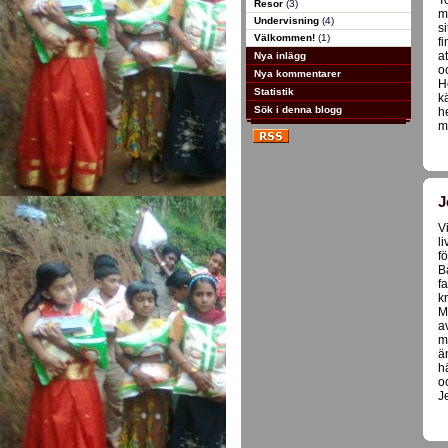
T
Resor
(3)
m
Undervisning
(4)
s
Välkommen!
(1)
f
a
Nya inlägg
o
Nya kommentarer
H
Statistik
k
Sök i denna blogg
h
m
J
V
l
f
B
f
k
M
a
m
ä
h
o
J