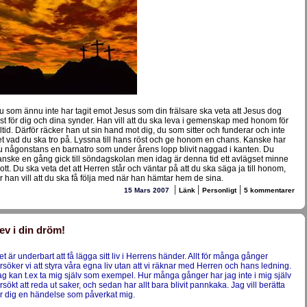
u som ännu inte har tagit emot Jesus som din frälsare ska veta att Jesus dog
ust för dig och dina synder. Han vill att du ska leva i gemenskap med honom för
lltid. Därför räcker han ut sin hand mot dig, du som sitter och funderar och inte
et vad du ska tro på. Lyssna till hans röst och ge honom en chans. Kanske har
u någonstans en barnatro som under årens lopp blivit naggad i kanten. Du
anske en gång gick till söndagskolan men idag är denna tid ett avlägset minne
lott. Du ska veta det att Herren står och väntar på att du ska säga ja till honom,
ör han vill att du ska få följa med när han hämtar hem de sina.
|
|
|
15 Mars 2007
Länk
Personligt
5 kommentarer
ev i din dröm!
et är underbart att få lägga sitt liv i Herrens händer. Allt för många gånger
örsöker vi att styra våra egna liv utan att vi räknar med Herren och hans ledning.
ag kan t.ex ta mig själv som exempel. Hur många gånger har jag inte i mig själv
örsökt att reda ut saker, och sedan har allt bara blivit pannkaka. Jag vill berätta
ör dig en händelse som påverkat mig.