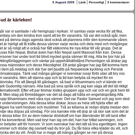
|
|
|
5 Augusti 2009
Länk
Personligt
3 kommentarer
ud är kärleken!
 går var vi samlade i vår hemgrupp i kyrkan. Vi samlas varje vecka för att fika,
amtala om den kristna tron samt att be för varandra. Så var det också igår, men
ed på denna dags agenda stod också att plannera inför den kommande våren.
et är härligt att få träffa dessa vänner varje vecka och dela med och motgångar.
t är så roligt att vi också har fått välkomna tre nya killar till vår grupp. Det är
uvas från Nepal, Bishal även han från Nepal samt Masoud från Iran. Dessa
ersoner har under kort tid blivit mycket goda vänner till mig. Alla tre bor här på
lyktingförläggningen och väntar på uppehållstillstånd.Personligen så älskar jag
essa människor och deras frikostighet. Ett antal gånger har jag fått komma hem
ill dem på middag och där har det bjudits på Nepalesisk kyckling och Persisk
rönsaksoppa. Tänk vad många gånger vi svenskar rusar förbi utan att bry oss
m varandra. Men att stanna upp och ta tid kan betyda så mycket för en
änniska. För att återgå till gårdagen. så bad vi tillsammans och vi kände en
tark Gudomlig närvaro. Alla bad på sina språk och jag kan säga att det lät riktigt
nternationellt. Efter ett par timmar löstes gruppen upp och var och en gick hem till
itt. Men idag på förmiddagen var det så dags att hålla en engelskspråkig Alfa
rupp tillsammans med våra nya vänner. Det var Pastor Samuel och jag som stod
ör undervisningen. Alla dessa killar älskar Jesus av hela sitt hjärta efter att
idigare ha varit hinduer och muslimer. Två av killarna är redan döpta medan den
redje ska döpas på söndag. För oss kanske inte ett dop är så stor sak som det är
ör dessa killar. En av dem riskerar dödstraff om han återvänder till sitt land efter
tt ha konverterat. Men vad bryr han sig om det, han har hittat sanningen, och
en betyder allt för honom. Vi som svenskar har det rätt så bra egentligen. Ingen
ommer och dödar dig oavsett vad du tror på. Du får bära vilka kläder du vill, och
trycka det du vill. Ändå har vi mage att många gånger se ner på dessa