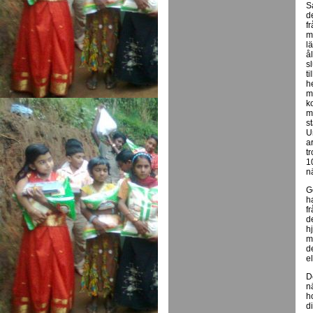
S
d
f
m
l
å
s
t
h
m
k
m
s
U
a
t
1
n
G
h
f
d
h
m
d
el
D
n
h
di