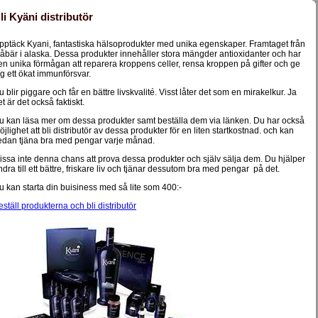
li Kyäni distributör
pptäck Kyani, fantastiska hälsoprodukter med unika egenskaper. Framtaget från
låbär i alaska. Dessa produkter innehåller stora mängder antioxidanter och har
en unika förmågan att reparera kroppens celler, rensa kroppen på gifter och ge
ig ett ökat immunförsvar.
u blir piggare och får en bättre livskvalité. Visst låter det som en mirakelkur. Ja
t är det också faktiskt.
u kan läsa mer om dessa produkter samt beställa dem via länken. Du har också
öjlighet att bli distributör av dessa produkter för en liten startkostnad. och kan
edan tjäna bra med pengar varje månad.
issa inte denna chans att prova dessa produkter och själv sälja dem. Du hjälper
ndra till ett bättre, friskare liv och tjänar dessutom bra med pengar på det.
u kan starta din buisiness med så lite som 400:-
eställ produkterna och bli distributör