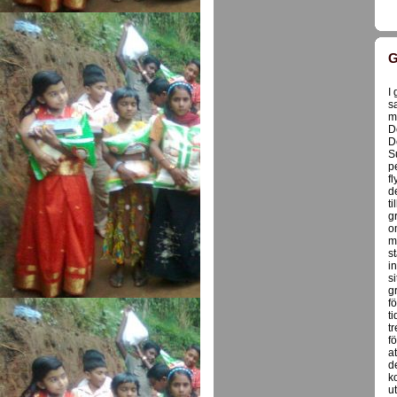
G
I
s
m
D
De
S
p
f
d
t
g
o
m
s
i
s
g
f
t
t
f
a
d
k
u