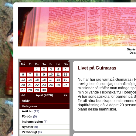
Starts
Deba
Må
Ti
On
To
Fr
Lö
Sö
Livet på Guimaras
1
2
3
4
5
6
7
8
9
10
11
12
Nu har har jag varit på Guimaras i 
13
14
15
16
17
18
19
trevlig liten ö, som jag nu haft möjl
20
21
22
23
24
25
26
missionär så träffar man många sp
27
28
29
30
min blivande Filipinska fru Florenc
<<
April (2026)
>>
Vi har söndagskola för barnen på
för att höra budskapet om barnens 
Arkiv
dopförättning då vi döpte 20 persone
Kategorier
bland dessa människor.
Artiklar
(12)
Förbön
(0)
Indienmission
(4)
Nyheter
(5)
Personligt
(8)