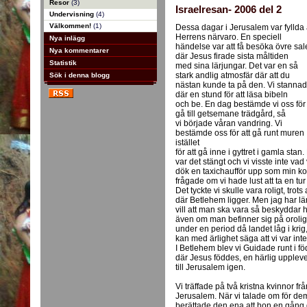
Resor
(3)
Israelresan- 2006 del 2
Undervisning
(4)
Välkommen!
(1)
Dessa dagar i Jerusalem var fyllda
Herrens närvaro. En speciell
Nya inlägg
händelse var att få besöka övre sa
Nya kommentarer
där Jesus firade sista måltiden
Statistik
med sina lärjungar. Det var en så
stark andlig atmosfär där att du
Sök i denna blogg
nästan kunde ta på den. Vi stanna
där en stund för att läsa bibeln
och be. En dag bestämde vi oss för 
gå till getsemane trädgård, så
vi började våran vandring. Vi
bestämde oss för att gå runt muren
istället
för att gå inne i gyttret i gamla stan
var det stängt och vi visste inte va
dök en taxichaufför upp som min k
frågade om vi hade lust att ta en tu
Det tyckte vi skulle vara roligt, trots
där Betlehem ligger. Men jag har lä
vill att man ska vara så beskyddar
även om man befinner sig på oroliga s
under en period då landet låg i krig
kan med ärlighet säga att vi var inte
I Betlehem blev vi Guidade runt i fö
där Jesus föddes, en härlig uppleve
till Jerusalem igen.
Vi träffade på två kristna kvinnor 
Jerusalem. När vi talade om för dem
berättade den ena att hon en gång 