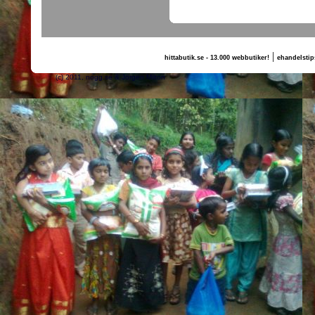
|
hittabutik.se - 13.000 webbutiker!
ehandelstip
(c) 2011, nogg.se & Jörgen Milton