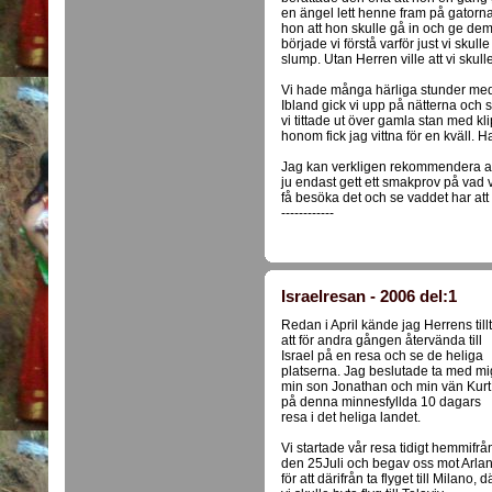
en ängel lett henne fram på gatorna 
hon att hon skulle gå in och ge dem
började vi förstå varför just vi skull
slump. Utan Herren ville att vi skulle
Vi hade många härliga stunder med
Ibland gick vi upp på nätterna och 
vi tittade ut över gamla stan med k
honom fick jag vittna för en kväll. 
Jag kan verkligen rekommendera att 
ju endast gett ett smakprov på vad v
få besöka det och se vaddet har att
------------
Israelresan - 2006 del:1
Redan i April kände jag Herrens tillt
att för andra gången återvända till
Israel på en resa och se de heliga
platserna. Jag beslutade ta med mi
min son Jonathan och min vän Kurt
på denna minnesfyllda 10 dagars
resa i det heliga landet.
Vi startade vår resa tidigt hemmifrå
den 25Juli och begav oss mot Arla
för att därifrån ta flyget till Milano, d