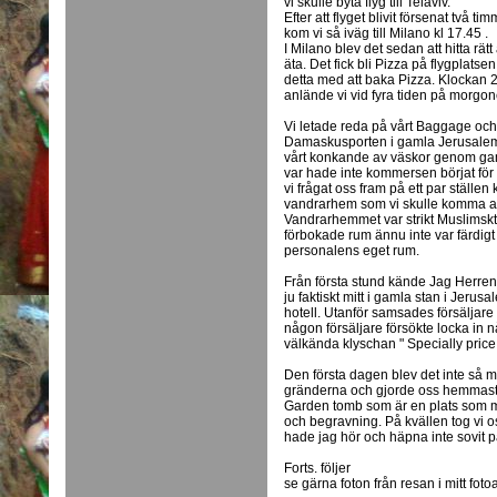
vi skulle byta flyg till Telaviv.
Efter att flyget blivit försenat två ti
kom vi så iväg till Milano kl 17.45 .
I Milano blev det sedan att hitta rät
äta. Det fick bli Pizza på flygplatse
detta med att baka Pizza. Klockan 23
anlände vi vid fyra tiden på morgon
Vi letade reda på vårt Baggage och
Damaskusporten i gamla Jerusalem.
vårt konkande av väskor genom gaml
var hade inte kommersen börjat för da
vi frågat oss fram på ett par ställen k
vandrarhem som vi skulle komma att t
Vandrarhemmet var strikt Muslimskt 
förbokade rum ännu inte var färdigt nä
personalens eget rum.
Från första stund kände Jag Herren
ju faktiskt mitt i gamla stan i Jerus
hotell. Utanför samsades försäljar
någon försäljare försökte locka in
välkända klyschan " Specially price 
Den första dagen blev det inte så my
gränderna och gjorde oss hemmast
Garden tomb som är en plats som m
och begravning. På kvällen tog vi o
hade jag hör och häpna inte sovit på
Forts. följer
se gärna foton från resan i mitt fot