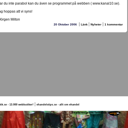
ar du inte parabol kan du även se programmet på webben ( www.kanal10.se).
ag hoppas att vi syns!
 Jörgen Milton
|
|
|
20 Oktober 2006
Länk
Nyheter
1 kommentar
|
tik.se - 13.000 webbutiker!
ehandelstips.se - allt om ehandel
örgen Milton
Skaffa en gratis hemsida