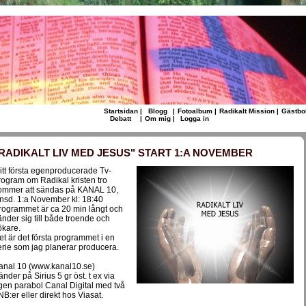
Startsidan
|
Blogg
|
Fotoalbum
|
Radikalt Mission
|
Gästbo
Debatt
|
Om mig
|
Logga in
RADIKALT LIV MED JESUS" START 1:A NOVEMBER
itt första egenproducerade Tv-
rogram om Radikal kristen tro
ommer att sändas på KANAL 10,
nsd. 1:a November kl: 18:40
rogrammet är ca 20 min långt och
änder sig till både troende och
ökare.
et är det första programmet i en
erie som jag planerar producera.
anal 10 (www.kanal10.se)
änder på Sirius 5 gr öst. t ex via
gen parabol Canal Digital med två
NB:er eller direkt hos Viasat.