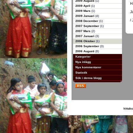
2009 Augusti
(1)
H
2009 April
(1)
2009 Mars
(1)
J
2009 Januari
(4)
/
2008 December
(1)
2007 September
(1)
2007 Mars
(2)
2007 Januari
(3)
2006 Oktober
(1)
2006 September
(3)
2006 Augusti
(8)
Kategorier
Nya inlägg
Nya kommentarer
Statistik
Sök i denna blogg
hittabu
(c) 2011, nogg.se & J