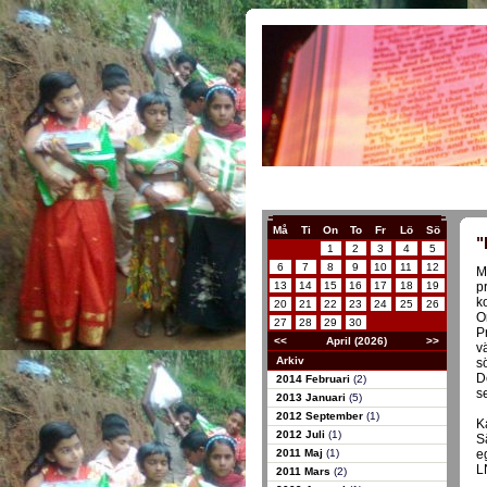
Må
Ti
On
To
Fr
Lö
Sö
"
1
2
3
4
5
6
7
8
9
10
11
12
M
13
14
15
16
17
18
19
p
k
20
21
22
23
24
25
26
O
27
28
29
30
P
<<
April (2026)
>>
v
Arkiv
s
D
2014 Februari
(2)
s
2013 Januari
(5)
2012 September
(1)
K
2012 Juli
(1)
S
2011 Maj
(1)
e
L
2011 Mars
(2)