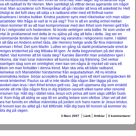
and kompromissar med den frihet de förut haft. Man säger sig fortfarande vilja
eva ett radikalt liv för Herren. Men samtidigt så vittnar deras agerande om något
nnat. Man accepterar och förespråkar att gå i kloster att leva ett asketiskt liv. Helt
ötsligt är det fullt okey att sälja s.k radband eller med ett förfinat namn
rälsarkrans i kristna butiker. Kristna pastorer syns med rökelsekar och man säljer
ariabilder. Min fråga är vart är ni på väg? Tror ni att en andlig enhet mellan
yskon kommer till av att man kompromissar med den frihet som Herren gett från
tt liv i religiositet och hedendom. Ni borde verkligen veta bättre. Ni som under ett
lertal år proklamerat mot detta är nu själva på väg att falla i detta. Jag ser en
krämmande tendens där man närmar sig varandra i religionens namn. I stället
ör att låta en Andens enhet råda, där Herrens helige ande får föra människor
amman i frihet. Det som Martin Luther en gång så starkt proklamerade emot är
veriges kristenhet på väg tillbaka till igen. Är detta begynnelsen på det stora
vfallet. Vad kommer att bli nästa steg? Kanske återinför man avlatsbrev igen i
yrkorna, där man lurar människor att kunna köpa sig frälsning. Det verkar
isserligen idag som en orimlighet, men kan om några år mycket väl vara ett
aktum om man fortsätter i denna trend. Man ska veta att både radband,
ökelsekar och Mariabilder härstammar från avgudadyrkan. Att nu kristna
arismatiska ledare börjar acceptera detta ser jag som ett stort varningstecken till
vensk kristenhet. Paulus sa att vi inte skulle låta någon åter lägga på oss
lavoket utan leva i den frihet kristus gett oss. Jag vill uppmana dig som enskild
roende att inte låta någon föra in dig träldom oavsett vilket namn eller renomé
ersonen har. Håll dig i stället nära Jesus och pröva allt som sägs utifrån Guds
rd. Kom ihåg att aldrig se upp till en andlig ledare som ofelbar. Utan vet att det
ara har funnits en ofelbar människa på jorden och hans namn är Jesus kristus.
ill honom kan du alltid gå i full tillförsikt. Håll dig bara till honom så kommer du
ålla dig på vägen.
|
|
|
3 Mars 2007
Länk
Artiklar
3 kommentarer