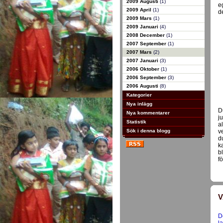
2009 Augusti
(1)
e
2009 April
(1)
d
2009 Mars
(1)
2009 Januari
(4)
2008 December
(1)
2007 September
(1)
2007 Mars
(2)
2007 Januari
(3)
2006 Oktober
(1)
2006 September
(3)
2006 Augusti
(8)
Kategorier
Nya inlägg
D
Nya kommentarer
j
Statistik
a
Sök i denna blogg
v
d
k
b
f
V
D