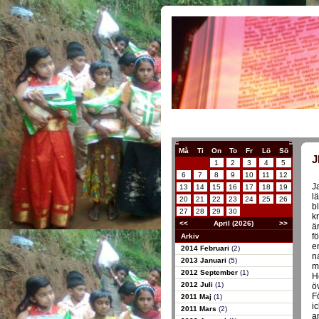
Må
Ti
On
To
Fr
Lö
Sö
J
1
2
3
4
5
6
7
8
9
10
11
12
J
13
14
15
16
17
18
19
l
20
21
22
23
24
25
26
b
27
28
29
30
k
<<
April (2026)
>>
ä
f
Arkiv
e
2014 Februari
(2)
n
2013 Januari
(5)
m
2012 September
(1)
H
2012 Juli
(1)
ö
F
2011 Maj
(1)
i
2011 Mars
(2)
a