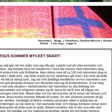
Startsidan
|
Blogg
|
Fotoalbum
|
Radikalt Mission
|
Gästbo
Debatt
|
Om mig
|
Logga in
ESUS KOMMER MYCKET SNART!
ag satt igår vid min dator som jag ofta gör. Letade runt på olika hemsidor och
änkar. Jag började läsa om situationen i Kina där massor med människor idag
lir kristna trots svår förföljelse. Man räknar med att ca 100 milj människor idag är
ristna i detta land. Jag läste också om hur väckelsen går fram i Iran trots att detta
r ett rätt så stängt land. Jag har hört åtskilliga berättelser om hur människor som
örut varit fanatiska hinduer och Muslimer vänt sig till kristendomen. Vi har idag
n helt unik situation i världshistorien där människor av alla folkslag och
ationaliteter och religioner vänder sig till Jesus för att få svar på frågan om
eningen med livet. Bibeln talar om hur det kommer att bli innan vår frälsare och
erre Jesus kristus kommer tillbaka till jorden. En stor väckelse kommer att gå
ver världen. Samtidigt så tilldrar ondskan på jorden vilket vi tydligt kan se.
örstöringen av vår värld är i det närmaste total, och många forskare menar även
cketroende att detta snart är slutet. Bibelns profetior slår in den ena efter den
ndra. De berättar om hur nationerna kommer vända sig mot Israel Herrens