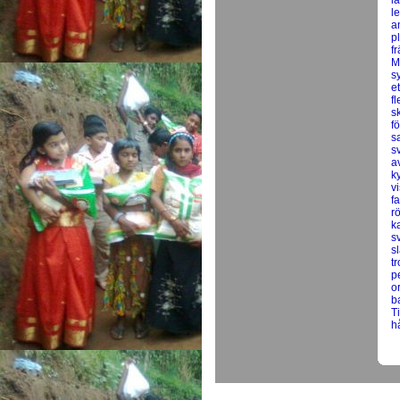
l
l
a
pl
f
M
s
e
f
s
f
s
s
a
k
v
f
r
k
s
s
t
p
o
b
T
h