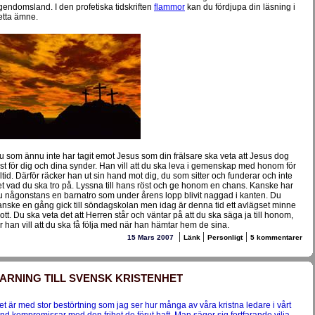
gendomsland. I den profetiska tidskriften
flammor
kan du fördjupa din läsning i
etta ämne.
u som ännu inte har tagit emot Jesus som din frälsare ska veta att Jesus dog
ust för dig och dina synder. Han vill att du ska leva i gemenskap med honom för
lltid. Därför räcker han ut sin hand mot dig, du som sitter och funderar och inte
et vad du ska tro på. Lyssna till hans röst och ge honom en chans. Kanske har
u någonstans en barnatro som under årens lopp blivit naggad i kanten. Du
anske en gång gick till söndagskolan men idag är denna tid ett avlägset minne
lott. Du ska veta det att Herren står och väntar på att du ska säga ja till honom,
ör han vill att du ska få följa med när han hämtar hem de sina.
|
|
|
15 Mars 2007
Länk
Personligt
5 kommentarer
ARNING TILL SVENSK KRISTENHET
et är med stor bestörtning som jag ser hur många av våra kristna ledare i vårt