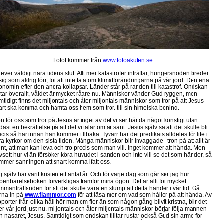
Fotot kommer från
www.fotoakuten.se
lever väldigt nära tidens slut. Allt mer katastrofer inträffar, hungersnöden breder
sig som aldrig förr, för att inte tala om klimatförändringarna på vår jord. Den ena
onomin efter den andra kollapsar. Länder står på randen till katastrof. Ondskan
dtar överallt, våldet är mycket råare nu. Människor vänder Gud ryggen, men
mtidigt finns det miljontals och åter miljontals människor som tror på att Jesus
art ska komma och hämta oss hem som tror, till sin himelska boning.
n för oss som tror på Jesus är inget av det vi ser hända något konstigt utan
ast en bekräftelse på att det vi talar om är sant. Jesus själv sa att det skulle bli
cis så här innan han kommer tillbaka. Tyvärr har det predikats alldeles för lite i
ra kyrkor om den sista tiden. Många människor blir invaggade i tron på att allt är
gnt, att man kan leva och tro precis som man vill. Inget kommer att hända. Men
vsett hur vi än försöker köra huvudet i sanden och inte vill se det som händer, så
mmer sanningen att snart komma ifatt oss.
 själv har varit kristen ett antal år. Och för varje dag som går ser jag hur
penbarelseboken förverkligas framför mina ögon. Det är allt för mycket
mmanträffanden för att det skulle vara en slump att detta händer i vår tid. Gå
rna in på
www.flammor.com
för att läsa mer om vad som håller på att hända. Av
pporter från olika håll hör man om fler än som någon gång blivit kristna, blir det
er vår jord just nu. miljontals och åter miljontals människor börjar följa mannen
ån nasaret, Jesus. Samtidigt som ondskan tilltar rustar också Gud sin arme för