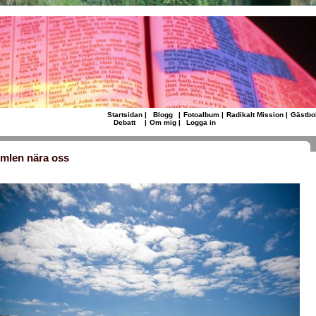
Startsidan
|
Blogg
|
Fotoalbum
|
Radikalt Mission
|
Gästbo
Debatt
|
Om mig
|
Logga in
mlen nära oss