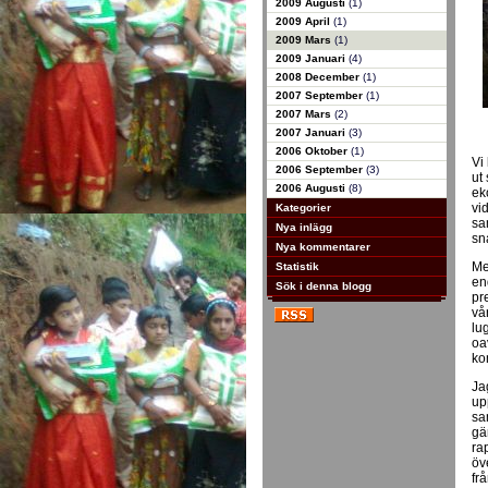
2009 Augusti
(1)
2009 April
(1)
2009 Mars
(1)
2009 Januari
(4)
2008 December
(1)
2007 September
(1)
2007 Mars
(2)
2007 Januari
(3)
2006 Oktober
(1)
Vi 
2006 September
(3)
ut 
2006 Augusti
(8)
ek
vi
Kategorier
sa
Nya inlägg
sn
Nya kommentarer
Me
Statistik
end
Sök i denna blogg
pre
vå
lu
oa
ko
Jag
up
sa
gä
ra
öv
fr