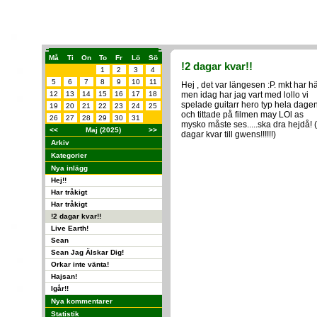
Må
Ti
On
To
Fr
Lö
Sö
!2 dagar kvar!!
1
2
3
4
5
6
7
8
9
10
11
Hej , det var längesen :P. mkt har h
12
13
14
15
16
17
18
men idag har jag vart med lollo vi
spelade guitarr hero typ hela dage
19
20
21
22
23
24
25
och tittade på filmen may LOl as
26
27
28
29
30
31
mysko måste ses.....ska dra hejdå! 
<<
Maj (2025)
>>
dagar kvar till gwens!!!!!!)
Arkiv
Kategorier
Nya inlägg
Hej!!
Har tråkigt
Har tråkigt
!2 dagar kvar!!
Live Earth!
Sean
Sean Jag Älskar Dig!
Orkar inte vänta!
Hajsan!
Igår!!
Nya kommentarer
Statistik