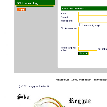
Sök i denna blogg
Skriv en kommentar
Namn:
E-post:
Webbplats:
Kom ihåg mig?
Din kommentar:
vilken färg har
(för att 
solen:
|
hittabutik.se - 13.000 webbutiker!
ehandelstip
(c) 2011, nogg.se & Allex G