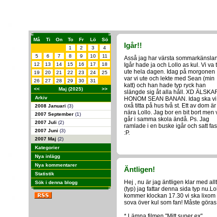
Må
Ti
On
To
Fr
Lö
Sö
Igår!!
1
2
3
4
5
6
7
8
9
10
11
Asså jag har värsta sommarkänslan
12
13
14
15
16
17
18
Igår hade ja och Lollo as kul. Vi va 
ute hela dagen. Idag på morgonen
19
20
21
22
23
24
25
var vi ute och lekte med Sean (min
26
27
28
29
30
31
katt) och han hade typ ryck han
<<
Maj (2025)
>>
slängde sig åt alla håll. XD ÄLSKA
Arkiv
HONOM SEAN BANAN. Idag ska vi
oxå titta på hus två st. Ett av dom är
2008 Januari
(3)
nära Lollo. Jag bor en bit bort men 
2007 September
(1)
går i samma skola ändå. Ps. Jag
2007 Juli
(2)
ramlade i en buske igår och satt fas
2007 Juni
(3)
:P.
2007 Maj
(2)
Kategorier
Nya inlägg
Nya kommentarer
Äntligen!
Statistik
Hej , nu är jag äntligen klar med allt
Sök i denna blogg
(typ) jag fattar denna sida typ nu.Lo
kommer klockan 17.30 vi ska lixom
sova över kul som fan! Måste göras
* Lämna filmen "Mitt super ex"