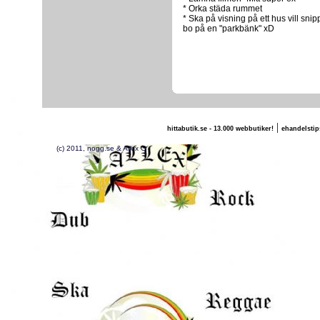
* Orka städa rummet
* Ska på visning på ett hus vill snip
bo på en "parkbänk" xD
|
hittabutik.se - 13.000 webbutiker!
ehandelstip
(c) 2011, nogg.se & Allex G