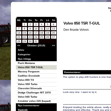
St
Må
Ti
On
To
Fr
Lö
Sö
Volvo 850 T5R T-GUL
1
2
3
4
5
6
7
8
9
10
11
12
13
Den finaste Volvon.
14
15
16
17
18
19
20
21
22
23
24
25
26
27
28
29
30
31
<<
Oktober (2019)
>>
Arkiv
Kategorier
Nya inlägg
Puch Montana
Volvo 850 T5R T-GUL
Massey Ferguson
Kommentarer
Cadillac Escalade
The option to play drift hunters is one that I
Volvo 850 T-5
Volvo S90 Turbo
Chevrolet Silverado
Look very nice. I want to try it.
Dodge Challenger R/T 1970
Volvo 940 Turbo
A-traktor volvo 245 (kapad)
Nya kommentarer
Enjoyed reading the article above, really ex
Statistik
interesting and effective. Thank you and g