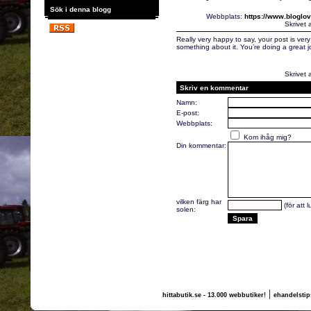
Sök i denna blogg
Webbplats:
https://www.bloglo
Skrivet 
Really very happy to say, your post is very
something about it. You’re doing a great j
Skrivet 
Skriv en kommentar
Namn:
E-post:
Webbplats:
Kom ihåg mig?
Din kommentar:
vilken färg har
(för att 
solen:
|
hittabutik.se - 13.000 webbutiker!
ehandelstip