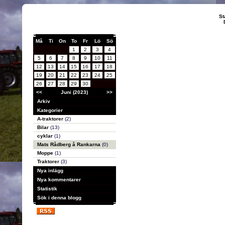
St
Må
Ti
On
To
Fr
Lö
Sö
1
2
3
4
5
6
7
8
9
10
11
12
13
14
15
16
17
18
19
20
21
22
23
24
25
26
27
28
29
30
<<
Juni (2023)
>>
Arkiv
Kategorier
A-traktorer
(2)
Bilar
(13)
cyklar
(1)
Mats Rådberg å Rankarna
(0)
Moppe
(1)
Traktorer
(3)
Nya inlägg
Nya kommentarer
Statistik
Sök i denna blogg