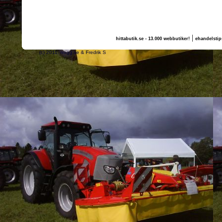
|
hittabutik.se - 13.000 webbutiker!
ehandelstip
(c) 2011, nogg.se & Fredrik S