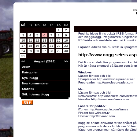
St
Må
Ti
On
To
Fr
Lö
Sö
1
2
Fredriks blogg finns också i RSS-format. 
3
4
5
6
7
8
9
och blogginlägg. Programmen fungerar lite
RSS-källa och meddelar när det kommit in
10
11
12
13
14
15
16
17
18
19
20
21
22
23
Följande adress ska du ställa in i progra
24
25
26
27
28
29
30
http://www.nogg.se/rss.a
31
<<
Augusti (2026)
>>
Det finns en del olika program som kan h
Här är några exempel på läsare som är g
Arkiv
Kategorier
Windows
Läsare för text och bild:
Nya inlägg
Sharpreader http://www.sharpreader.net
Feedreader http://www.feedreader.com
Nya kommentarer
Statistik
Mac
Läsare för text och bild:
Sök i denna blogg
NetNewsWire http://ranchero.com/netnew
Newsfire http://www.newsfirerss.com
Läsare för podd-tv:
iTunes http://www.apple.com/itunes
Fireant http://fireant.tv
Dtvmac http://dtvmac.com
nogg.se är inte ansvarar för innehållet på
programmen och deras funktioner. Vi har h
frågor om programmen så måste du vända di