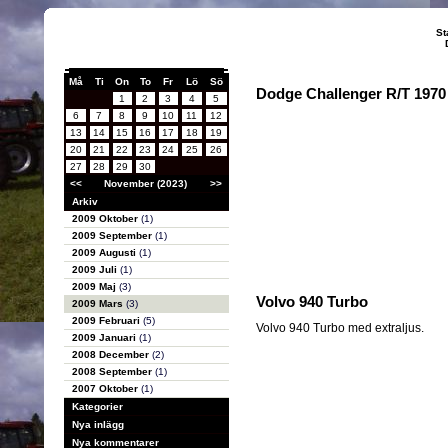
St
Må
Ti
On
To
Fr
Lö
Sö
Dodge Challenger R/T 1970
1
2
3
4
5
6
7
8
9
10
11
12
13
14
15
16
17
18
19
20
21
22
23
24
25
26
27
28
29
30
<<
November (2023)
>>
Arkiv
2009 Oktober
(1)
2009 September
(1)
2009 Augusti
(1)
2009 Juli
(1)
2009 Maj
(3)
Volvo 940 Turbo
2009 Mars
(3)
2009 Februari
(5)
Volvo 940 Turbo med extraljus.
2009 Januari
(1)
2008 December
(2)
2008 September
(1)
2007 Oktober
(1)
Kategorier
Nya inlägg
Nya kommentarer