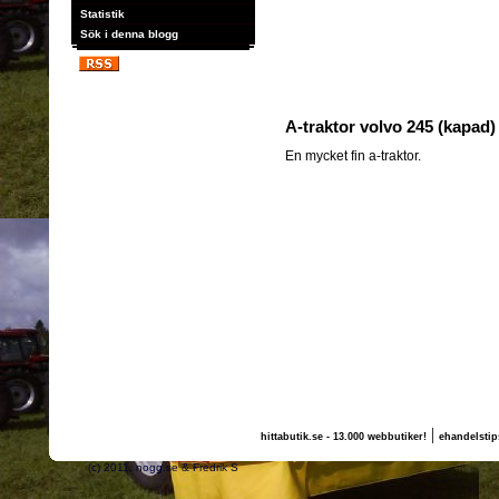
Statistik
Sök i denna blogg
A-traktor volvo 245 (kapad)
En mycket fin a-traktor.
|
hittabutik.se - 13.000 webbutiker!
ehandelstip
(c) 2011, nogg.se & Fredrik S