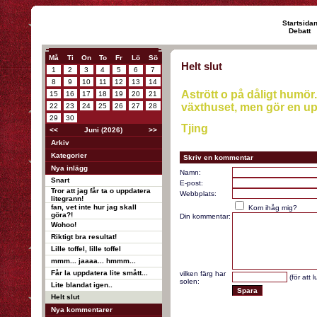
Startsida
Debatt
Må
Ti
On
To
Fr
Lö
Sö
Helt slut
1
2
3
4
5
6
7
8
9
10
11
12
13
14
Astrött o på dåligt humör..
15
16
17
18
19
20
21
växthuset, men gör en up
22
23
24
25
26
27
28
29
30
Tjing
<<
Juni (2026)
>>
Arkiv
Kategorier
Skriv en kommentar
Nya inlägg
Namn:
Snart
E-post:
Tror att jag får ta o uppdatera
Webbplats:
litegrann!
fan, vet inte hur jag skall
Kom ihåg mig?
göra?!
Din kommentar:
Wohoo!
Riktigt bra resultat!
Lille toffel, lille toffel
mmm... jaaaa... hmmm...
Får la uppdatera lite smått...
vilken färg har
(för att 
solen:
Lite blandat igen..
Helt slut
Nya kommentarer