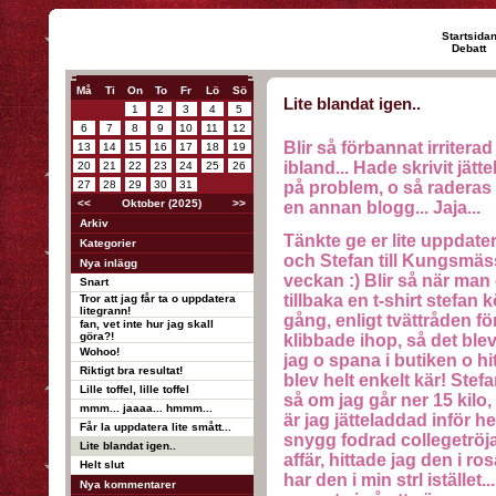
Startsida
Debatt
Må
Ti
On
To
Fr
Lö
Sö
Lite blandat igen..
1
2
3
4
5
6
7
8
9
10
11
12
Blir så förbannat irritera
13
14
15
16
17
18
19
ibland... Hade skrivit jätt
20
21
22
23
24
25
26
27
28
29
30
31
på problem, o så raderas 
<<
Oktober (2025)
>>
en annan blogg... Jaja...
Arkiv
Tänkte ge er lite uppdater
Kategorier
och Stefan till Kungsmäss
Nya inlägg
veckan :) Blir så när man
Snart
tillbaka en t-shirt stefan 
Tror att jag får ta o uppdatera
litegrann!
gång, enligt tvättråden fö
fan, vet inte hur jag skall
göra?!
klibbade ihop, så det blev
Wohoo!
jag o spana i butiken o hit
Riktigt bra resultat!
blev helt enkelt kär! Stef
Lille toffel, lille toffel
så om jag går ner 15 kilo,
mmm... jaaaa... hmmm...
är jag jätteladdad inför h
Får la uppdatera lite smått...
snygg fodrad collegetröj
Lite blandat igen..
affär, hittade jag den i ro
Helt slut
har den i min strl istället.
Nya kommentarer