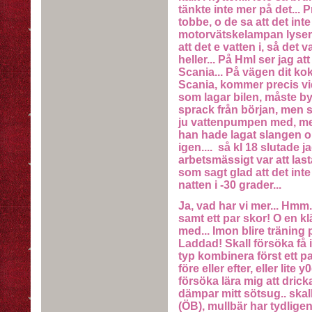
tänkte inte mer på det..
tobbe, o de sa att det int
motorvätskelampan lyser til
att det e vatten i, så det 
heller... På Hml ser jag att
Scania... På vägen dit ko
Scania, kommer precis vi
som lagar bilen, måste by
sprack från början, men s
ju vattenpumpen med, men
han hade lagat slangen o 
igen.... så kl 18 slutade 
arbetsmässigt var att last
som sagt glad att det int
natten i -30 grader...
Ja, vad har vi mer... Hmm
samt ett par skor! O en kl
med... Imon blire träning 
Laddad! Skall försöka få i
typ kombinera först ett pa
före eller efter, eller lite 
försöka lära mig att drick
dämpar mitt sötsug.. skal
(ÖB), mullbär har tydlige