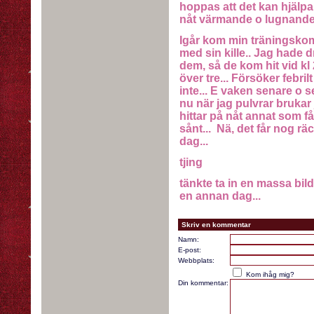
hoppas att det kan hjälpa 
nåt värmande o lugnande e
Igår kom min träningskom
med sin kille.. Jag hade d
dem, så de kom hit vid kl 2
över tre... Försöker febril
inte... E vaken senare o s
nu när jag pulvrar brukar 
hittar på nåt annat som f
sånt... Nä, det får nog rä
dag...
tjing
tänkte ta in en massa bild
en annan dag...
Skriv en kommentar
Namn:
E-post:
Webbplats:
Kom ihåg mig?
Din kommentar: