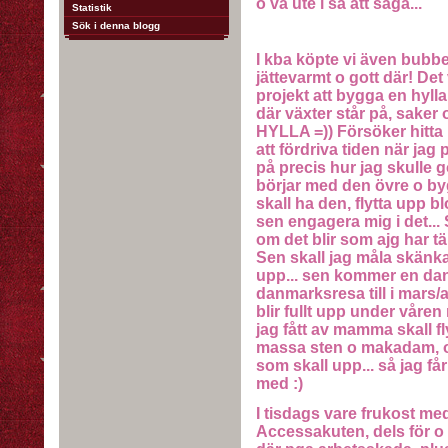
o va ute i så att säga...
Statistik
Sök i denna blogg
I kba köpte vi även bubbel
jättevarmt o gott där! Det
projekt att bygga en hylla 
där växter står på, sak
HYLLA =)) Försöker hitta
att fördriva tiden när jag
på precis hur jag skulle g
börjar med den övre o by
skall ha den, flytta upp 
sen engagera mig i det... S
om det blir som ajg har tä
Sen skall jag måla skänkar
upp... sen kommer en da
danmarksresa till i mars/ap
blir fullt upp under våre
jag fått av mamma skall fly
massa sten o makadam, o
som skall upp... så jag får
med :)
I tisdags vare frukost med 
Accessakuten, dels för o h