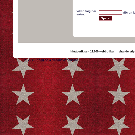
vilken färg har
(för att 
solen:
|
hittabutik.se - 13.000 webbutiker!
ehandelstip
(c) 2011, nogg.se & Viktoria Johansson