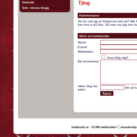
Tjing
Statistik
Sök i denna blogg
Kommentarer
Vet du vad jag är förbannat trött på? Min
inte ens in på den. Så mao har jag inte kun
Skriv en kommentar
Namn:
E-post:
Webbplats:
Kom ihåg mig?
Din kommentar:
vilken färg har
(för att 
solen:
|
hittabutik.se - 13.000 webbutiker!
ehandelstip
(c) 2011, nogg.se & Viktoria Johansson