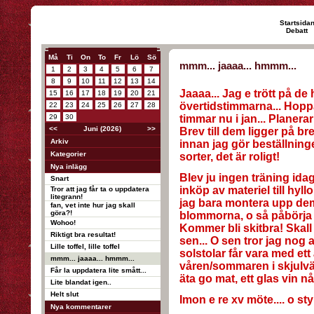
Startsida
Debatt
Må
Ti
On
To
Fr
Lö
Sö
mmm... jaaaa... hmmm...
1
2
3
4
5
6
7
8
9
10
11
12
13
14
Jaaaa... Jag e trött på d
15
16
17
18
19
20
21
övertidstimmarna... Hoppa
22
23
24
25
26
27
28
29
30
timmar nu i jan... Planera
<<
Juni (2026)
>>
Brev till dem ligger på bre
Arkiv
innan jag gör beställning
Kategorier
sorter, det är roligt!
Nya inlägg
Blev ju ingen träning ida
Snart
inköp av materiel till hyll
Tror att jag får ta o uppdatera
litegrann!
jag bara montera upp dem,
fan, vet inte hur jag skall
göra?!
blommorna, o så påbörja 
Wohoo!
Kommer bli skitbra! Skal
Riktigt bra resultat!
sen... O sen tror jag nog 
Lille toffel, lille toffel
solstolar får vara med ett år
mmm... jaaaa... hmmm...
våren/sommaren i skjulvä
Får la uppdatera lite smått...
äta go mat, ett glas vin nå
Lite blandat igen..
Helt slut
Imon e re xv möte.... o sty
Nya kommentarer