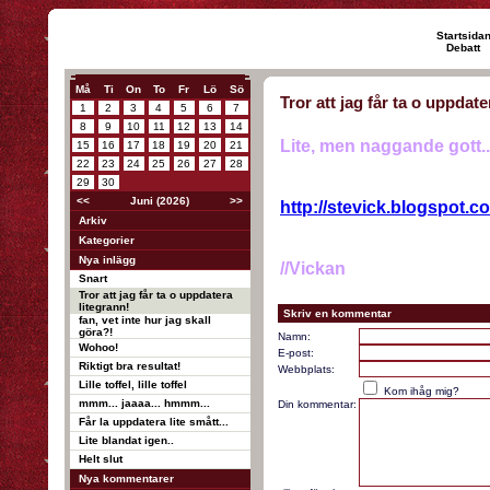
Startsida
Debatt
Må
Ti
On
To
Fr
Lö
Sö
Tror att jag får ta o uppdate
1
2
3
4
5
6
7
8
9
10
11
12
13
14
Lite, men naggande gott..
15
16
17
18
19
20
21
22
23
24
25
26
27
28
29
30
<<
Juni (2026)
>>
http://stevick.blogspot.c
Arkiv
Kategorier
Nya inlägg
//Vickan
Snart
Tror att jag får ta o uppdatera
litegrann!
Skriv en kommentar
fan, vet inte hur jag skall
göra?!
Namn:
Wohoo!
E-post:
Riktigt bra resultat!
Webbplats:
Lille toffel, lille toffel
Kom ihåg mig?
mmm... jaaaa... hmmm...
Din kommentar:
Får la uppdatera lite smått...
Lite blandat igen..
Helt slut
Nya kommentarer