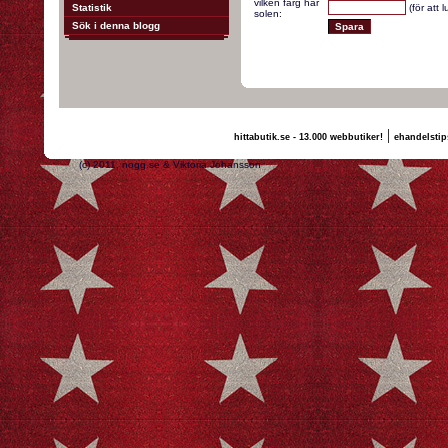
vilken färg har
Statistik
(för att 
solen:
Sök i denna blogg
|
hittabutik.se - 13.000 webbutiker!
ehandelstip
(c) 2011, nogg.se & Viktoria Johansson