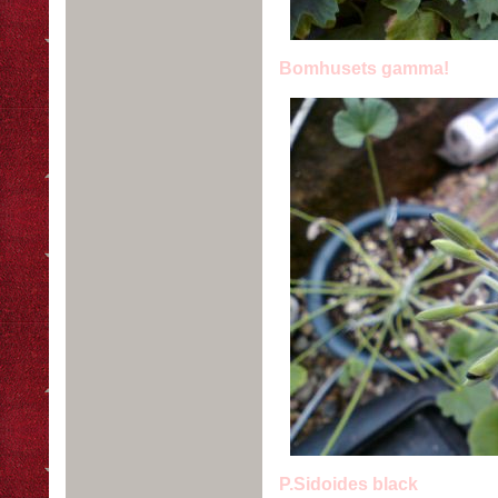
Bomhusets gamma!
P.Sidoides black