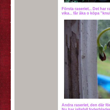
Första raseriet... Det har 
vika... får åka o köpa "knu
Andra raseriet, den där fö
Nu har iallafall foderbla