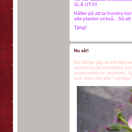
SLÅ UT!!!!
Håller på att ta hundra kort
alla plantor också... Så att 
Tjing!
Nu så!!
Nu börjar jag se ett slut m
monterat ett skrivbord som j
underredet av skänken, flyt
och efter det alla "vanliga"