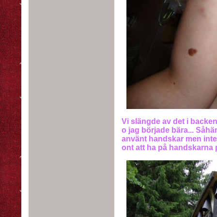
Vi slängde av det i backen
o jag började bära... Såhä
använt handskar men inte 
ont att ha på handskarna p