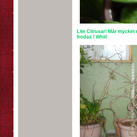
Lite Citrusar! Mår mycket
frodas ! Whii!