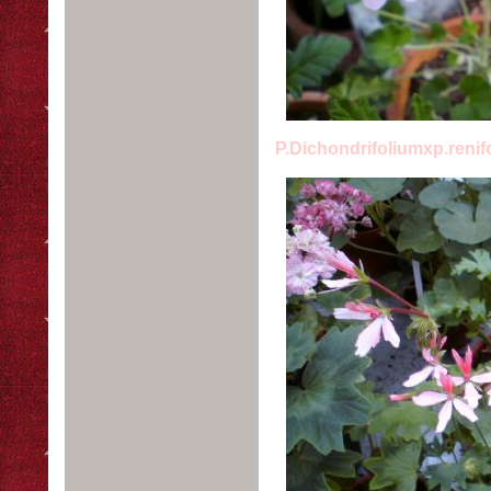
P.Dichondrifoliumxp.reni