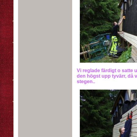
Vi reglade färdigt o satte
den högst upp tyvärr, då 
stegen..