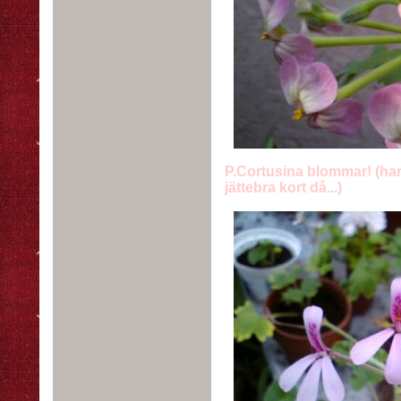
P.Cortusina blommar! (har
jättebra kort då...)