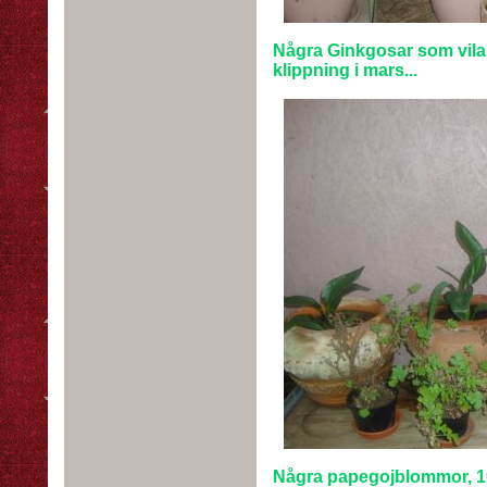
Några Ginkgosar som vilar...
klippning i mars...
Några papegojblommor, 1