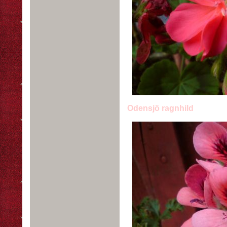
Odensjö ragnhild