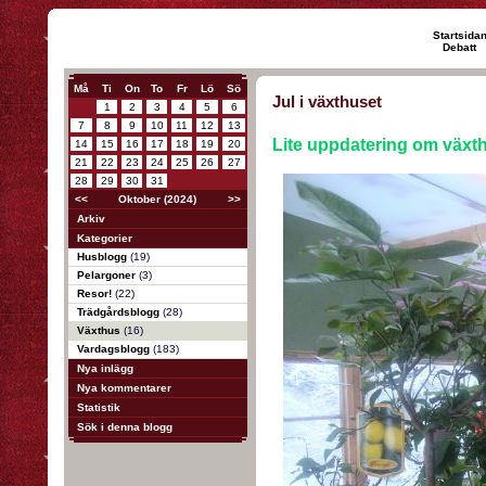
Startsida
Debatt
Må
Ti
On
To
Fr
Lö
Sö
Jul i växthuset
1
2
3
4
5
6
7
8
9
10
11
12
13
Lite uppdatering om växthu
14
15
16
17
18
19
20
21
22
23
24
25
26
27
28
29
30
31
<<
Oktober (2024)
>>
Arkiv
Kategorier
Husblogg
(19)
Pelargoner
(3)
Resor!
(22)
Trädgårdsblogg
(28)
Växthus
(16)
Vardagsblogg
(183)
Nya inlägg
Nya kommentarer
Statistik
Sök i denna blogg