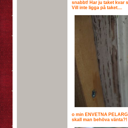
snabbt! Har ju taket kvar 
Vill inte ligga på taket....
o min ENVETNA PELARGON v
skall man behöva vänta?! I