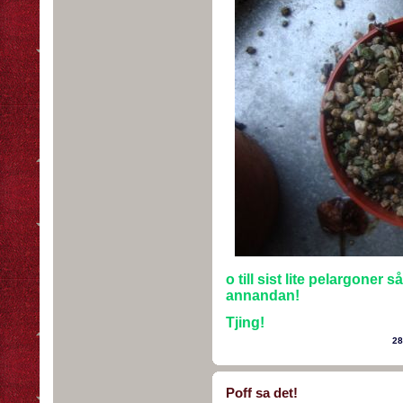
o till sist lite pelargoner 
annandan!
Tjing!
28
Poff sa det!