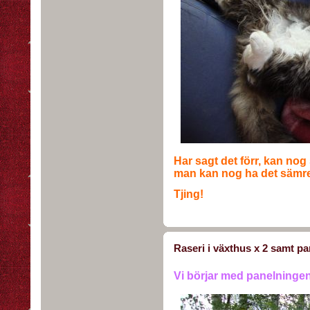
Har sagt det förr, kan nog
man kan nog ha det sämre 
Tjing!
Raseri i växthus x 2 samt pa
Vi börjar med panelningen.