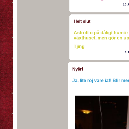
10 
Helt slut
Astrött o på dåligt humör..
växthuset, men gör en up
Tjing
6 
Nyår!
Ja, lite röj vare iaf! Blir