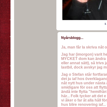
1
Nyårsblogg...
Ja, man får la skriva nåt 
Jag har (imorgon) varit hel
MYCKET dom kan ändra på
eller annat sätt), så trivs
lastbil, dock avskyr jag m
Jag o Stefan står fortfar
det ju iaf hos överklagande
nåt nytt hus under nästa
smidigare för oss att flyt
ändå inte flytta "hemifrån"
här... Folk tycker att det e
vi åker o far åt alla håll f
hus blire renovering iaf...