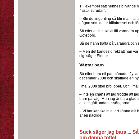
Till exempel satt hennes blivande 
”lastbilsbrudar”.
– Blir det ingenting så blir man i al
någon som delar bilintresset och fö
Så efter att ha skrivit till varandra
Göteborg.
Så de hann träffa på varandra och sms
– Men det kändes direkt att han va
sig, säger Elenor.
Väntar barn
Så efter bara ett par månader flytta
december 2008 och skaffade en n
I maj 2009 stod bröllopet. Och i maj i
– Inte en chans att jag trodde att jag
barn på väg. Men jag är bara glad!
att det gått undan i svängarna:
– Vi har kanske inte lärt känna allt
är en nackdel!
Suck säger jag bara.... 
om denna toffel....