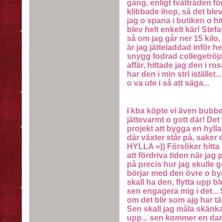
gång, enligt tvättråden fö
klibbade ihop, så det blev
jag o spana i butiken o hit
blev helt enkelt kär! Stef
så om jag går ner 15 kilo,
är jag jätteladdad inför h
snygg fodrad collegetröj
affär, hittade jag den i ro
har den i min strl istället.
o va ute i så att säga...
I kba köpte vi även bubbel
jättevarmt o gott där! Det
projekt att bygga en hylla 
där växter står på, sak
HYLLA =)) Försöker hitta
att fördriva tiden när jag
på precis hur jag skulle gö
börjar med den övre o by
skall ha den, flytta upp 
sen engagera mig i det... S
om det blir som ajg har tä
Sen skall jag måla skänkar
upp... sen kommer en dan