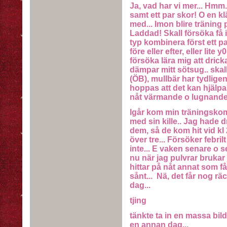
Ja, vad har vi mer... Hmm
samt ett par skor! O en kl
med... Imon blire träning 
Laddad! Skall försöka få i
typ kombinera först ett pa
före eller efter, eller lite 
försöka lära mig att drick
dämpar mitt sötsug.. skal
(ÖB), mullbär har tydlige
hoppas att det kan hjälpa 
nåt värmande o lugnande e
Igår kom min träningskom
med sin kille.. Jag hade d
dem, så de kom hit vid kl 2
över tre... Försöker febril
inte... E vaken senare o s
nu när jag pulvrar brukar 
hittar på nåt annat som f
sånt... Nä, det får nog rä
dag...
tjing
tänkte ta in en massa bild
en annan dag...