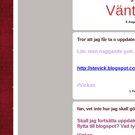
Vänt
8 Aug
Tror att jag får ta o uppdate
Lite, men naggande gott..
http://stevick.blogspot.c
//Vickan
1 F
fan, vet inte hur jag skall g
Skall jag fortsätta uppdat
flytta till blogspot? Vad t