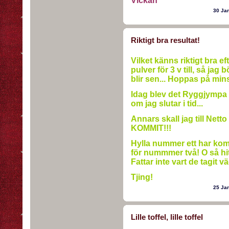
Vickan
30 Ja
Riktigt bra resultat!
Vilket känns riktigt bra ef
pulver för 3 v till, så jag 
blir sen... Hoppas på minst
Idag blev det Ryggjympa p
om jag slutar i tid...
Annars skall jag till Ne
KOMMIT!!!
Hylla nummer ett har kom
för nummmer två! O så hitt
Fattar inte vart de tagit vä
Tjing!
25 Ja
Lille toffel, lille toffel