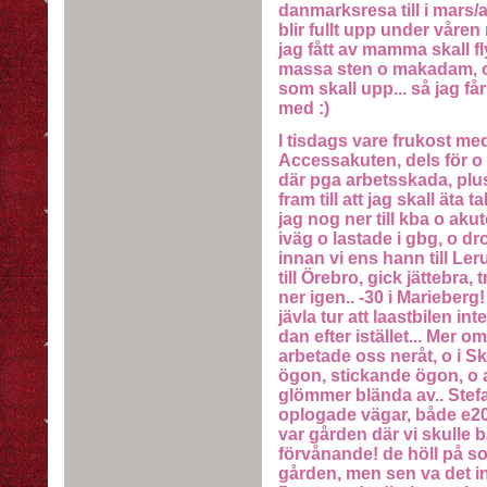
danmarksresa till i mars/ap
blir fullt upp under våre
jag fått av mamma skall fly
massa sten o makadam, o
som skall upp... så jag får
med :)
I tisdags vare frukost med 
Accessakuten, dels för o h
där pga arbetsskada, plus
fram till att jag skall äta t
jag nog ner till kba o aku
iväg o lastade i gbg, o d
innan vi ens hann till Ler
till Örebro, gick jättebra,
ner igen.. -30 i Marieberg!
jävla tur att laastbilen int
dan efter istället... Mer om
arbetade oss neråt, o i S
ögon, stickande ögon, o a
glömmer blända av.. Stefa
oplogade vägar, både e20 
var gården där vi skulle ba
förvånande! de höll på so
gården, men sen va det i