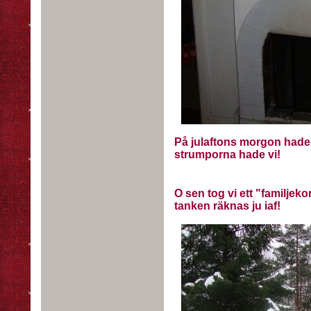
På julaftons morgon hade 
strumporna hade vi!
O sen tog vi ett "familjeko
tanken räknas ju iaf!