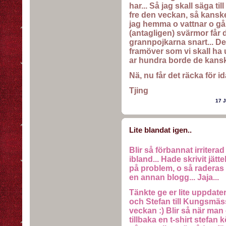
har... Så jag skall säga til
fre den veckan, så kanske 
jag hemma o vattnar o går
(antagligen) svärmor får d
grannpojkarna snart... D
framöver som vi skall ha 
ar hundra borde de kanske
Nä, nu får det räcka för i
Tjing
17 
Lite blandat igen..
Blir så förbannat irriterad
ibland... Hade skrivit jätt
på problem, o så raderas a
en annan blogg... Jaja...
Tänkte ge er lite uppdater
och Stefan till Kungsmäss
veckan :) Blir så när man 
tillbaka en t-shirt stefan 