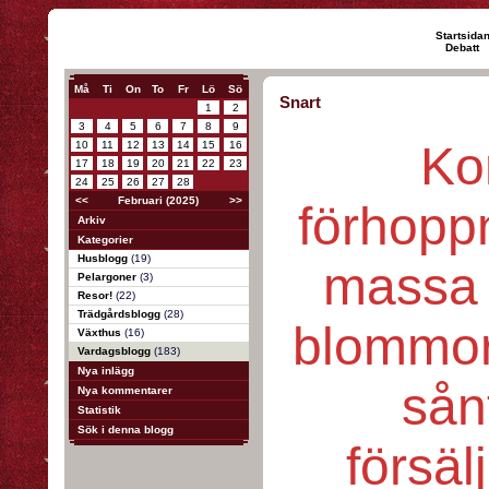
Startsida
Debatt
Må
Ti
On
To
Fr
Lö
Sö
Snart
1
2
3
4
5
6
7
8
9
Ko
10
11
12
13
14
15
16
17
18
19
20
21
22
23
24
25
26
27
28
<<
Februari (2025)
>>
förhopp
Arkiv
Kategorier
Husblogg
(19)
massa 
Pelargoner
(3)
Resor!
(22)
Trädgårdsblogg
(28)
blommor
Växthus
(16)
Vardagsblogg
(183)
Nya inlägg
sånt
Nya kommentarer
Statistik
Sök i denna blogg
försäl