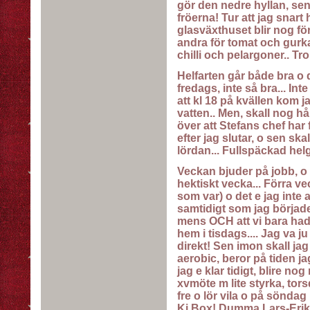
gör den nedre hyllan, sen
fröerna! Tur att jag snart
glasväxthuset blir nog för
andra för tomat och gurka,
chilli och pelargoner.. Tro
Helfarten går både bra o d
fredags, inte så bra... In
att kl 18 på kvällen kom ja
vatten.. Men, skall nog håll
över att Stefans chef har
efter jag slutar, o sen ska
lördan... Fullspäckad helg
Veckan bjuder på jobb, o
hektiskt vecka... Förra v
som var) o det e jag inte a
samtidigt som jag började
mens OCH att vi bara had
hem i tisdags.... Jag va ju
direkt! Sen imon skall jag
aerobic, beror på tiden jag
jag e klar tidigt, blire no
xvmöte m lite styrka, torsd
fre o lör vila o på sönda
Ki Box! Dumma Lars-Erik 