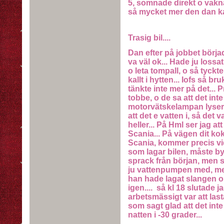
5, somnade direkt o vaknad
så mycket mer den dan kan
Trasig bil....
Dan efter på jobbet börjad
va väl ok... Hade ju lossa
o leta tompall, o så tyckte
kallt i hytten... Iofs så b
tänkte inte mer på det..
tobbe, o de sa att det int
motorvätskelampan lyser til
att det e vatten i, så det 
heller... På Hml ser jag att
Scania... På vägen dit ko
Scania, kommer precis vi
som lagar bilen, måste by
sprack från början, men s
ju vattenpumpen med, men
han hade lagat slangen o 
igen.... så kl 18 slutade 
arbetsmässigt var att last
som sagt glad att det inte
natten i -30 grader...