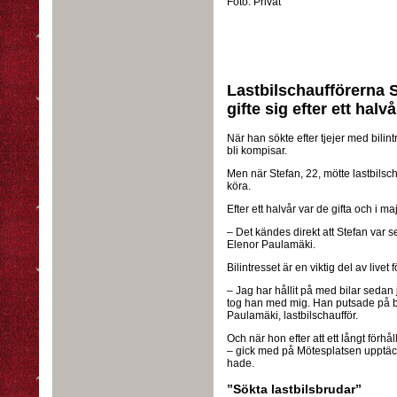
Foto:
Privat
Lastbilschaufförerna S
gifte sig efter ett hal
När han sökte efter tjejer med bilin
bli kompisar.
Men när Stefan, 22, mötte lastbilsch
köra.
Efter ett halvår var de gifta och i maj
– Det kändes direkt att Stefan var 
Elenor Paulamäki.
Bilintresset är en viktig del av livet 
– Jag har hållit på med bilar sedan 
tog han med mig. Han putsade på bi
Paulamäki, lastbilschaufför.
Och när hon efter att ett långt förhå
– gick med på Mötesplatsen upptäck
hade.
”Sökta lastbilsbrudar”