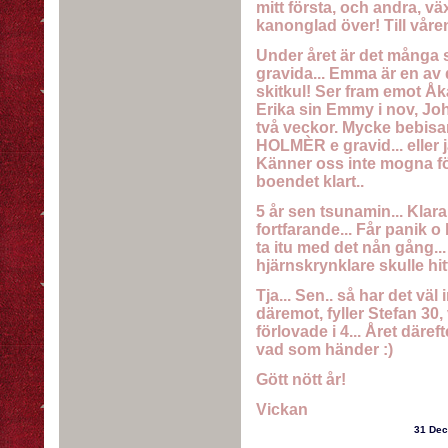
mitt första, och andra, vä
kanonglad över! Till våre
Under året är det många so
gravida... Emma är en av d
skitkul! Ser fram emot Åka.
Erika sin Emmy i nov, Jo
två veckor. Mycke bebisa
HOLMÈR e gravid... eller ja 
Känner oss inte mogna för d
boendet klart..
5 år sen tsunamin... Klara
fortfarande... Får panik o
ta itu med det nån gång..
hjärnskrynklare skulle hitt
Tja... Sen.. så har det väl
däremot, fyller Stefan 30, 
förlovade i 4... Året därefte
vad som händer :)
Gött nött år!
Vickan
31 De