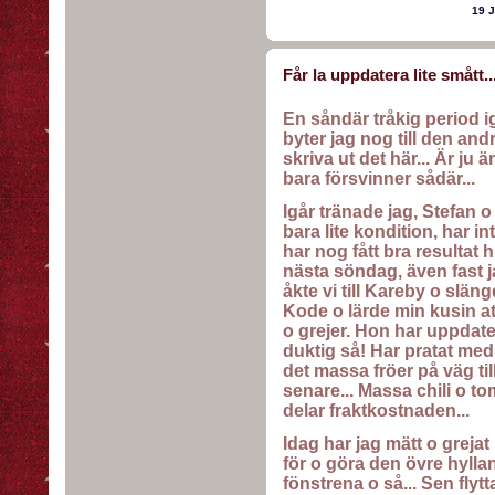
19 
Får la uppdatera lite smått..
En såndär tråkig period i
byter jag nog till den and
skriva ut det här... Är ju
bara försvinner sådär...
Igår tränade jag, Stefan o 
bara lite kondition, har i
har nog fått bra resultat 
nästa söndag, även fast jag
åkte vi till Kareby o släng
Kode o lärde min kusin a
o grejer. Hon har uppdatera
duktig så! Har pratat med
det massa fröer på väg ti
senare... Massa chili o to
delar fraktkostnaden...
Idag har jag mätt o grejat 
för o göra den övre hylla
fönstrena o så... Sen fly