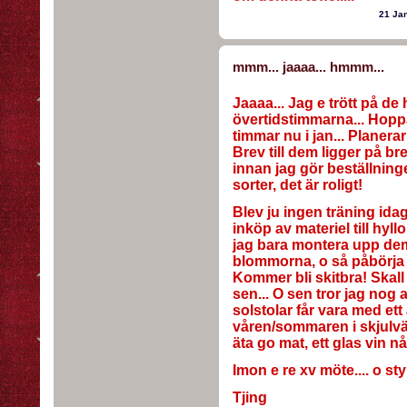
21 Ja
mmm... jaaaa... hmmm...
Jaaaa... Jag e trött på d
övertidstimmarna... Hoppa
timmar nu i jan... Planera
Brev till dem ligger på bre
innan jag gör beställning
sorter, det är roligt!
Blev ju ingen träning ida
inköp av materiel till hyll
jag bara montera upp dem,
blommorna, o så påbörja 
Kommer bli skitbra! Skal
sen... O sen tror jag nog 
solstolar får vara med ett år
våren/sommaren i skjulvä
äta go mat, ett glas vin nå
Imon e re xv möte.... o sty
Tjing