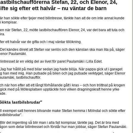
astbilschaufförerna Stefan, 22, och Elenor, 24,
ifte sig efter ett halvår – nu väntar de barn
är han sökte efter tjejer med bilintresse, tänkte han att de om inte annat kunde
i kompisar.
n när Stefan, 22, mötte lastbilschauffören Elenor, 24, var det bara att tuta och
öra.
ter ett halvår var de gifta och i maj väntar tillökning.
 Det kändes direkt att Stefan var seriös och den känslan ska man lita på, säger
lenor Paulamäki.
lintresset är en viktig del av livet för paret Paulamäki i Lilla Edet.
 Jag har hållit på med bilar sedan jag hade blöja. När pappa gick ut i garaget
og han med mig. Han putsade på bilen och jag putsade verktyget, säger Elenor
aulamäki, lastbilschaufför.
h när hon efter att ett långt förhållande gått i kras – och hon tröttnat på krogen
 gick med på Mötesplatsen upptäckte hon vilken dragningskraft henne yrke
ade.
Sökta lastbilsbrudar”
ill exempel satt hennes blivande make Stefan hemma i Mölndal och sökte efter
astbilsbrudar”.
Blir det ingenting så blir man i alla fall kompisar, tänkte jag. Det är bra med
ågon som delar bilintresset och förstår hur man jobbar, säger Stefan Paulamäki.