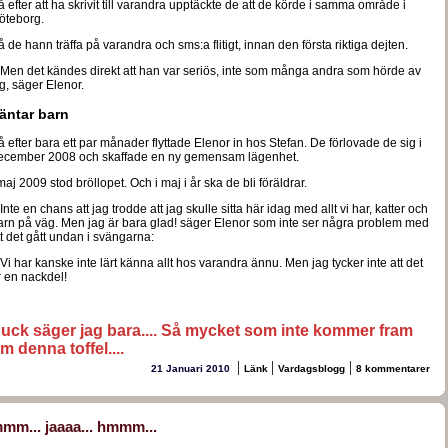
 efter att ha skrivit till varandra upptäckte de att de körde i samma område i
öteborg.
 de hann träffa på varandra och sms:a flitigt, innan den första riktiga dejten.
 Men det kändes direkt att han var seriös, inte som många andra som hörde av
g, säger Elenor.
äntar barn
å efter bara ett par månader flyttade Elenor in hos Stefan. De förlovade de sig i
ecember 2008 och skaffade en ny gemensam lägenhet.
maj 2009 stod bröllopet. Och i maj i år ska de bli föräldrar.
Inte en chans att jag trodde att jag skulle sitta här idag med allt vi har, katter och
arn på väg. Men jag är bara glad! säger Elenor som inte ser några problem med
tt det gått undan i svängarna:
Vi har kanske inte lärt känna allt hos varandra ännu. Men jag tycker inte att det
r en nackdel!
uck säger jag bara.... Så mycket som inte kommer fram
m denna toffel....
|
|
|
21 Januari 2010
Länk
Vardagsblogg
8 kommentarer
mm... jaaaa... hmmm...