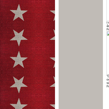
I 
år
F
”D
o
s
F