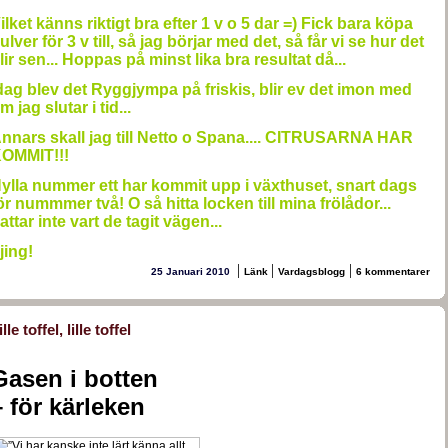
ilket känns riktigt bra efter 1 v o 5 dar =) Fick bara köpa
ulver för 3 v till, så jag börjar med det, så får vi se hur det
lir sen... Hoppas på minst lika bra resultat då...
dag blev det Ryggjympa på friskis, blir ev det imon med
m jag slutar i tid...
nnars skall jag till Netto o Spana.... CITRUSARNA HAR
OMMIT!!!
ylla nummer ett har kommit upp i växthuset, snart dags
ör nummmer två! O så hitta locken till mina frölådor...
attar inte vart de tagit vägen...
jing!
|
|
|
25 Januari 2010
Länk
Vardagsblogg
6 kommentarer
ille toffel, lille toffel
Gasen i botten
– för kärleken