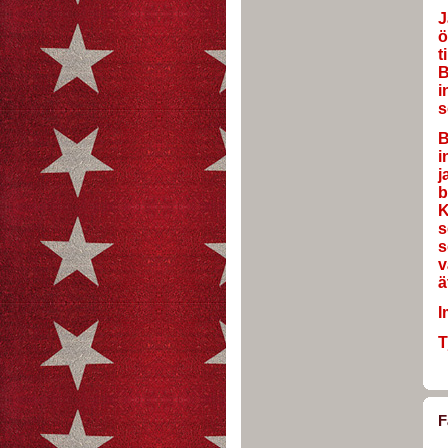
J
ö
t
B
i
s
B
i
j
b
K
s
s
v
ä
I
T
F