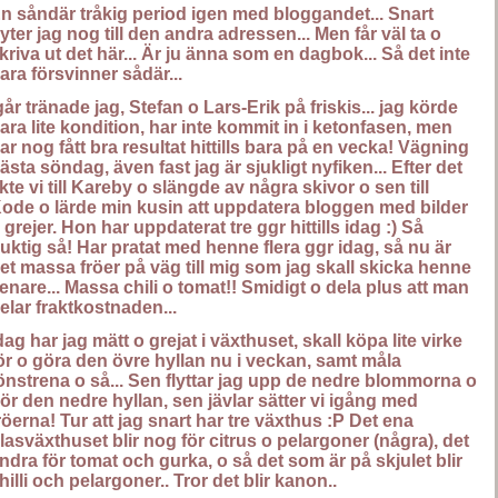
n såndär tråkig period igen med bloggandet... Snart
yter jag nog till den andra adressen... Men får väl ta o
kriva ut det här... Är ju änna som en dagbok... Så det inte
ara försvinner sådär...
går tränade jag, Stefan o Lars-Erik på friskis... jag körde
ara lite kondition, har inte kommit in i ketonfasen, men
ar nog fått bra resultat hittills bara på en vecka! Vägning
ästa söndag, även fast jag är sjukligt nyfiken... Efter det
kte vi till Kareby o slängde av några skivor o sen till
ode o lärde min kusin att uppdatera bloggen med bilder
 grejer. Hon har uppdaterat tre ggr hittills idag :) Så
uktig så! Har pratat med henne flera ggr idag, så nu är
et massa fröer på väg till mig som jag skall skicka henne
enare... Massa chili o tomat!! Smidigt o dela plus att man
elar fraktkostnaden...
dag har jag mätt o grejat i växthuset, skall köpa lite virke
ör o göra den övre hyllan nu i veckan, samt måla
önstrena o så... Sen flyttar jag upp de nedre blommorna o
ör den nedre hyllan, sen jävlar sätter vi igång med
röerna! Tur att jag snart har tre växthus :P Det ena
lasväxthuset blir nog för citrus o pelargoner (några), det
ndra för tomat och gurka, o så det som är på skjulet blir
hilli och pelargoner.. Tror det blir kanon..