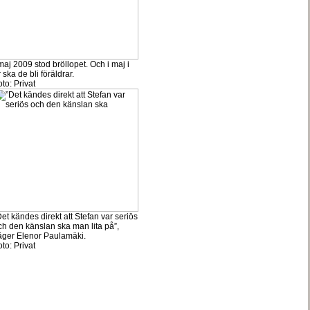
maj 2009 stod bröllopet. Och i maj i
 ska de bli föräldrar.
oto:
Privat
et kändes direkt att Stefan var seriös
ch den känslan ska man lita på”,
äger Elenor Paulamäki.
oto:
Privat