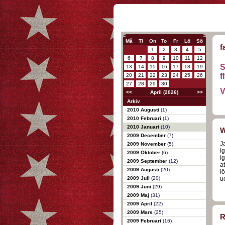
Må
Ti
On
To
Fr
Lö
Sö
f
1
2
3
4
5
6
7
8
9
10
11
12
S
13
14
15
16
17
18
19
f
20
21
22
23
24
25
26
27
28
29
30
V
<<
April (2026)
>>
Arkiv
2010 Augusti
(1)
2010 Februari
(1)
2010 Januari
(10)
W
2009 December
(7)
Ja
2009 November
(5)
i
2009 Oktober
(6)
i
2009 September
(12)
at
2009 Augusti
(20)
lö
2009 Juli
(20)
u
2009 Juni
(29)
2009 Maj
(31)
2009 April
(22)
2009 Mars
(25)
R
2009 Februari
(16)