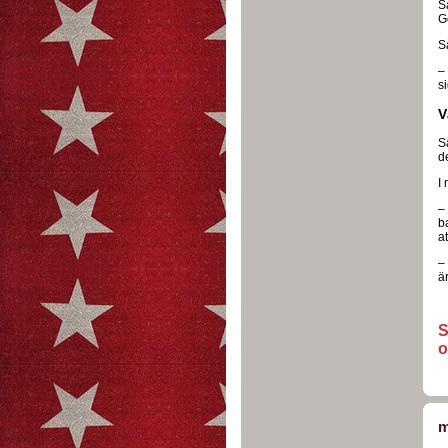
Så
G
Så
–
si
V
S
d
I 
– 
b
a
– 
ä
S
o
m