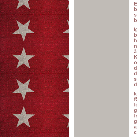
E
b
s
b
I
b
h
n
å
K
o
d
d
s
d
I
f
f
g
f
g
a
c