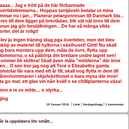
aaaa... Jag e trött på de här förbannade
vertidstimmarna... Hoppas tantjäveln betalar ut mina
immar nu i jan... Planerar pelargonresan till Danmark bla...
rev till dem ligger på brevlådan, blir väl nåt brev till dem
nnan jag gör beställningen... De har så många vilda
orter, det är roligt!
lev ju ingen träning idag pga övertiden, men det blev
nköp av materiel till hyllorna i växthuset! Gött! Nu skall
ag bara montera upp dem, måla de övre, flytta upp
lommorna, o så påbörja det bredare undre lagret sen!
ommer bli skitbra! Skall även måla "möblerna" där inne
en... O sen tror jag nog att Tore o Elisabeths gamla
olstolar får vara med ett år till, skall nog flytta in dem till
åren/sommaren i skjulväxthuset o bara mysa där inne!
ta go mat, ett glas vin nån kväll o se chilliplanterna växa!
mon e re xv möte.... o styrka...
jing
|
|
|
19 Januari 2010
Länk
Vardagsblogg
1 kommentar
år la uppdatera lite smått...