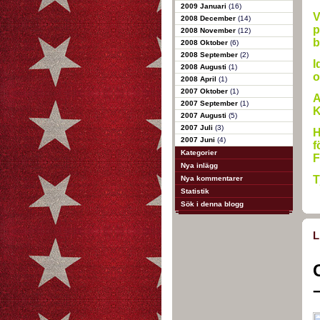
2009 Januari
(16)
V
2008 December
(14)
p
2008 November
(12)
b
2008 Oktober
(6)
2008 September
(2)
I
2008 Augusti
(1)
o
2008 April
(1)
2007 Oktober
(1)
A
2007 September
(1)
K
2007 Augusti
(5)
2007 Juli
(3)
H
2007 Juni
(4)
f
Kategorier
F
Nya inlägg
T
Nya kommentarer
Statistik
Sök i denna blogg
L