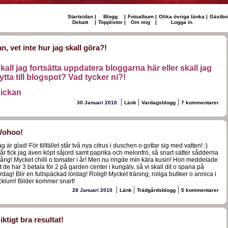
Startsidan
|
Blogg
|
Fotoalbum
|
Olika övriga länka
|
Gästbo
Debatt
|
Topplistor
|
Om mig
|
Logga in
an, vet inte hur jag skall göra?!
kall jag fortsätta uppdatera bloggarna här eller skall jag
lytta till blogspot? Vad tycker ni?!
ickan
|
|
|
30 Januari 2010
Länk
Vardagsblogg
7 kommentarer
ohoo!
g är glad! För tillfället står två nya citrus i duschen o gottar sig med vatten! :)
går fick jag även köpt såjord samt paprika och melonfrö, så snart sätter sådderna
gång! Mycket chilli o tomater i år! Men nu ringde min kära kusin! Hon meddelade
t de har 3 betala för 2 på garden center i kungälv, så vi skall dit o spana på
rdag! Blir en fullspäckad lördag! Roligt! Mycket träning, roliga butiker o annica i
cklum! Bilder kommer snart!
|
|
|
28 Januari 2010
Länk
Trädgårdsblogg
5 kommentarer
iktigt bra resultat!