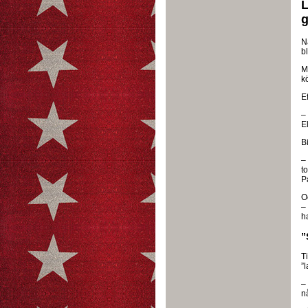
L
g
N
bl
Me
k
Ef
–
E
Bi
–
t
P
Oc
–
h
”
T
”l
– 
n