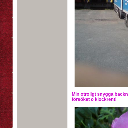
Min otroligt snygga back
försöket o klockrent!