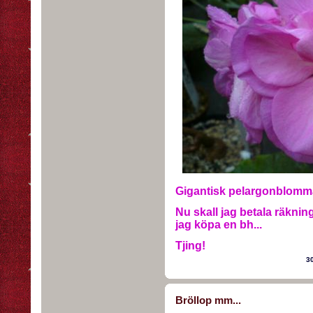
Gigantisk pelargonblomma!
Nu skall jag betala räkningar
jag köpa en bh...
Tjing!
3
Bröllop mm...