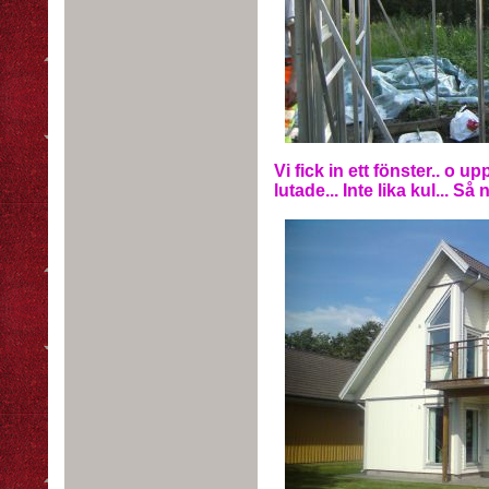
Vi fick in ett fönster.. o 
lutade... Inte lika kul... Så 