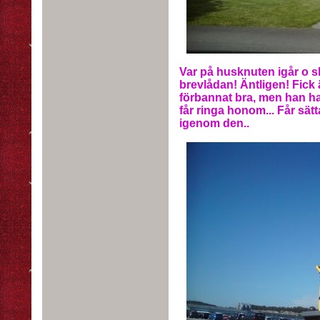
Var på husknuten igår o s
brevlådan! Äntligen! Fick 
förbannat bra, men han had
får ringa honom... Får sä
igenom den..