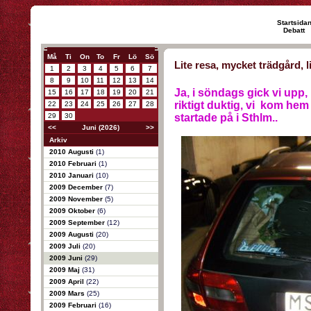
Startsida
Debatt
Må
Ti
On
To
Fr
Lö
Sö
Lite resa, mycket trädgård, li
1
2
3
4
5
6
7
8
9
10
11
12
13
14
Ja, i söndags gick vi upp,
15
16
17
18
19
20
21
riktigt duktig, vi kom hem
22
23
24
25
26
27
28
29
30
startade på i Sthlm..
<<
Juni (2026)
>>
Arkiv
2010 Augusti
(1)
2010 Februari
(1)
2010 Januari
(10)
2009 December
(7)
2009 November
(5)
2009 Oktober
(6)
2009 September
(12)
2009 Augusti
(20)
2009 Juli
(20)
2009 Juni
(29)
2009 Maj
(31)
2009 April
(22)
2009 Mars
(25)
2009 Februari
(16)