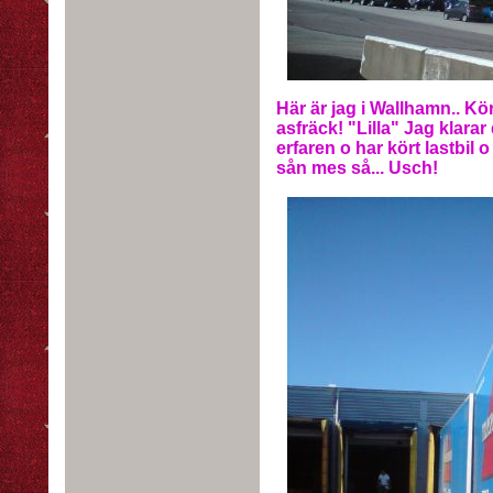
Här är jag i Wallhamn.. Kö
asfräck! "Lilla" Jag klara
erfaren o har kört lastbil o
sån mes så... Usch!