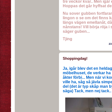
tre veckor kvar.. Men igår e
Hoppas det går hyffsat de 
Nu sover gubben fortfarand
lingon o se om det finns ka
längs vägen emellanåt, då
nånstans! Vill börja röja i
säger guben...
Tjing
23
Shoppingdag!
Ja, igår blev det en heldag
möbelhuset, de verkar ha
åkter förbi... Men när vi ko
ville ha, såg så jävla simp
del (det är typ skåp man byg
säga) Tack, men nej tack..