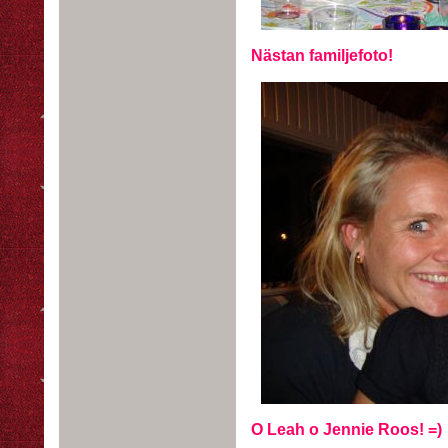
Nästan familjefoto!
O Leah o Jennie Roos! =)