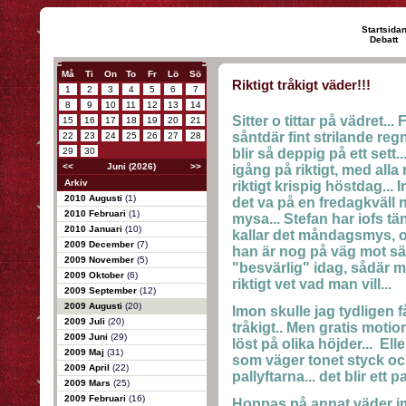
Startsida
Debatt
Må
Ti
On
To
Fr
Lö
Sö
Riktigt tråkigt väder!!!
1
2
3
4
5
6
7
8
9
10
11
12
13
14
Sitter o tittar på vädret...
15
16
17
18
19
20
21
såntdär fint strilande reg
22
23
24
25
26
27
28
29
30
blir så deppig på ett sett..
<<
Juni (2026)
>>
igång på riktigt, med alla
Arkiv
riktigt krispig höstdag... 
2010 Augusti
(1)
det va på en fredagkväll n
2010 Februari
(1)
mysa... Stefan har iofs tän
2010 Januari
(10)
kallar det måndagsmys, o d
2009 December
(7)
han är nog på väg mot sän
2009 November
(5)
"besvärlig" idag, sådär 
2009 Oktober
(6)
riktigt vet vad man vill...
2009 September
(12)
2009 Augusti
(20)
Imon skulle jag tydligen få
2009 Juli
(20)
tråkigt.. Men gratis motio
2009 Juni
(29)
löst på olika höjder... El
2009 Maj
(31)
som väger tonet styck o
2009 April
(22)
pallyftarna... det blir ett p
2009 Mars
(25)
2009 Februari
(16)
Hoppas på annat väder imo