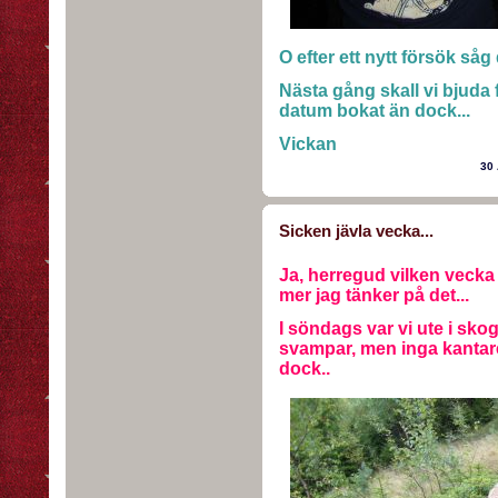
O efter ett nytt försök såg
Nästa gång skall vi bjuda 
datum bokat än dock...
Vickan
30 
Sicken jävla vecka...
Ja, herregud vilken vecka de
mer jag tänker på det...
I söndags var vi ute i sko
svampar, men inga kantarell
dock..