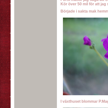
Kör över 50 mil för att jag 
Började i sakta mak hemma
I växthuset blommar P.Mage