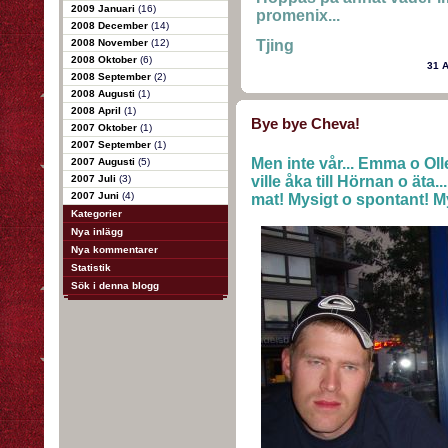
2009 Januari
(16)
promenix...
2008 December
(14)
2008 November
(12)
Tjing
2008 Oktober
(6)
31 
2008 September
(2)
2008 Augusti
(1)
2008 April
(1)
Bye bye Cheva!
2007 Oktober
(1)
2007 September
(1)
Men inte vår... Emma o Oll
2007 Augusti
(5)
2007 Juli
(3)
ville åka till Hörnan o äta.
2007 Juni
(4)
mat! Mysigt o spontant! 
Kategorier
Nya inlägg
Nya kommentarer
Statistik
Sök i denna blogg