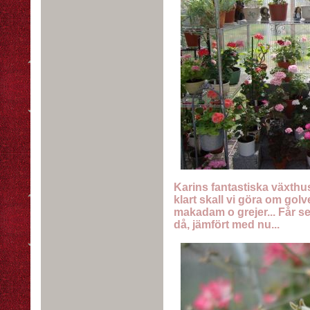
Karins fantastiska växthus.
klart skall vi göra om golv
makadam o grejer... Får s
då, jämfört med nu...