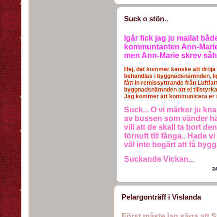
Suck o stön..
Igår fick jag ju mailat b
kommuntanten Ann-Marie... 
men Ann-Marie skrev såh
Hej, det kommer kanske att dröja 
behandlas i byggnadsnämnden, lig
fått in remissyttrande från Luft
byggnadsnämnden att ej tillstyrka
Jag kommer att kommunicera er s
Suck... O vi märker ju kn
av bussen som vänder här 
vill att de skall ta bort de
förnuft till fånga.. Hade v
väl inte begärt att få bygga
Suckande Vickan...
2
Pelargonträff i Vislanda
Först måste jag säga att S