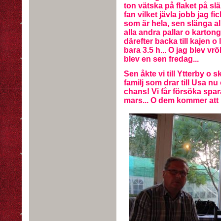
ton vätska på flaket på släp
fan vilket jävla jobb jag fi
som är hela, sen slänga a
alla andra pallar o karton
därefter backa till kajen o
bara 3.5 h... O jag blev vr
blev en sen fredag...
Sen åkte vi till Ytterby o 
familj som drar till Usa nu
chans! Vi får försöka spara
mars... O dem kommer att 