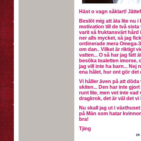
Häst o vagn såklart! Jättef
Beslöt mig att äta lite nu i
motivation till de två sist
varit så fruktansvärt hård
ner alls mycket, så jag fi
ordinerade mera Omega-3, 
om dan.. Vilket är riktigt v
vatten... O så har jag fått
besöka toaletten imorse, o 
jag vill inte ha barn... Ne
ena hålet, hur ont gör de
Vi håller även på att döda 
skiten... Den har inte gjort
runt lite, men vet inte vad 
dragkrok, det är väl det vi
Nu skall jag ut i växthuset
på Män som hatar kvinnor.
bra!
Tjing
29 