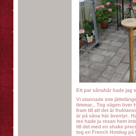
Ett par sånahär hade jag ve
Vi stannade inte jättelänge
timmar... Tog vägen över 
fram till att det är fruktansv
är på såna här äventyr.. 
tex hade ju resan hem inte 
till det med en shake preci
tog en French Hotdog på 