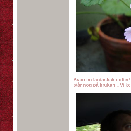
Även en fantastisk doftis
står nog på krukan... Vilk