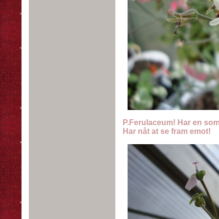
P.Ferulaceum! Har en som 
Har nåt at se fram emot!