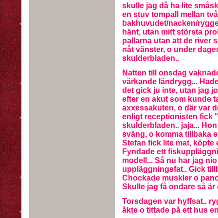
skulle jag då ha lite småski
en stuv tompall mellan två 
bakhuvudet/nacken/ryggen..
hänt, utan mitt största pro
pallarna utan att de river
nåt vänster, o under dagen
skulderbladen..
Natten till onsdag vaknade
värkande ländrygg... Hade 
det gick ju inte, utan jag j
efter en akut som kunde t
axxessakuten, o där var de
enligt receptionisten fick
skulderbladen.. jaja... Hon
sväng, o komma tillbaka efte
Stefan fick lite mat, köpte 
Fyndade ett fiskuppläggnin
modell... Så nu har jag nio 
uppläggningsfat.. Gick tillb
Chockade muskler o panodi
Skulle jag få ondare så är
Torsdagen var hyffsat.. ry
åkte o tittade på ett hus e