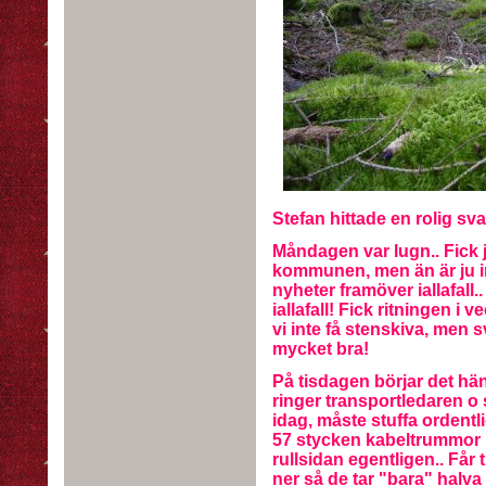
Stefan hittade en rolig sva
Måndagen var lugn.. Fick j
kommunen, men än är ju i
nyheter framöver iallafall..
iallafall! Fick ritningen i
vi inte få stenskiva, men 
mycket bra!
På tisdagen börjar det hän
ringer transportledaren o s
idag, måste stuffa ordentli
57 stycken kabeltrummor m
rullsidan egentligen.. Får 
ner så de tar "bara" halva 