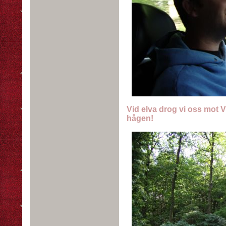
Vid elva drog vi oss mot V
hågen!