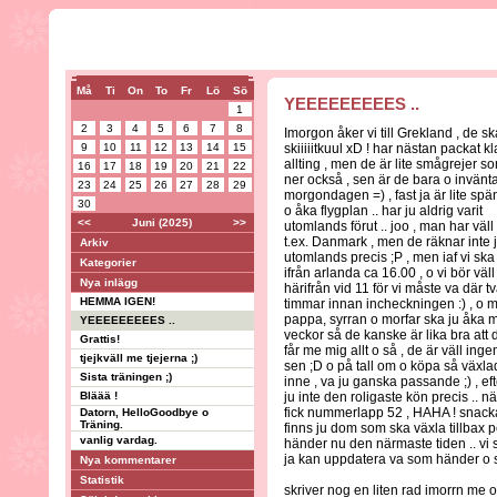
Må
Ti
On
To
Fr
Lö
Sö
YEEEEEEEEES ..
1
2
3
4
5
6
7
8
Imorgon åker vi till Grekland , de sk
9
10
11
12
13
14
15
skiiiiitkuul xD ! har nästan packat kl
allting , men de är lite smågrejer s
16
17
18
19
20
21
22
ner också , sen är de bara o invänt
23
24
25
26
27
28
29
morgondagen =) , fast ja är lite spä
30
o åka flygplan .. har ju aldrig varit
<<
Juni (2025)
>>
utomlands förut .. joo , man har väll v
t.ex. Danmark , men de räknar inte
Arkiv
utomlands precis ;P , men iaf vi ska
Kategorier
ifrån arlanda ca 16.00 , o vi bör väl
Nya inlägg
härifrån vid 11 för vi måste va där t
HEMMA IGEN!
timmar innan incheckningen :) , o
pappa, syrran o morfar ska ju åka me 
YEEEEEEEEES ..
veckor så de kanske är lika bra att
Grattis!
får me mig allt o så , de är väll ing
tjejkväll me tjejerna ;)
sen ;D o på tall om o köpa så växlad
Sista träningen ;)
inne , va ju ganska passande ;) , e
Bläää !
ju inte den roligaste kön precis .. 
fick nummerlapp 52 , HAHA ! snacka 
Datorn, HelloGoodbye o
Träning.
finns ju dom som ska växla tillbax 
vanlig vardag.
händer nu den närmaste tiden .. vi s
ja kan uppdatera va som händer o s
Nya kommentarer
Statistik
skriver nog en liten rad imorrn me o