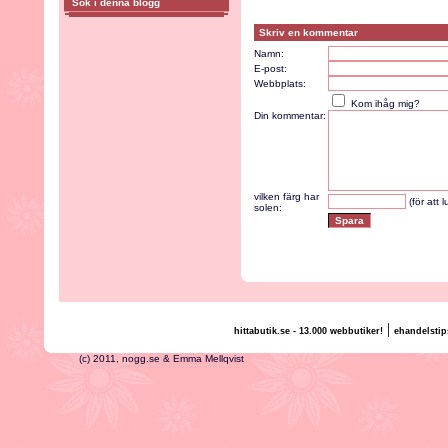
Sök i denna blogg
Skriv en kommentar
Namn:
E-post:
Webbplats:
Kom ihåg mig?
Din kommentar:
vilken färg har
(för att 
solen:
|
hittabutik.se - 13.000 webbutiker!
ehandelstip
(c) 2011, nogg.se & Emma Mellqvist