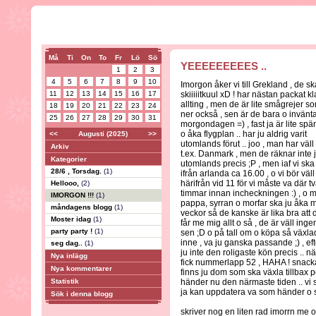
Må
Ti
On
To
Fr
Lö
Sö
YEEEEEEEEES ..
1
2
3
4
5
6
7
8
9
10
Imorgon åker vi till Grekland , de sk
11
12
13
14
15
16
17
skiiiiitkuul xD ! har nästan packat kl
allting , men de är lite smågrejer s
18
19
20
21
22
23
24
ner också , sen är de bara o invänt
25
26
27
28
29
30
31
morgondagen =) , fast ja är lite spä
o åka flygplan .. har ju aldrig varit
<<
Augusti (2025)
>>
utomlands förut .. joo , man har väll v
Arkiv
t.ex. Danmark , men de räknar inte
Kategorier
utomlands precis ;P , men iaf vi ska
28/6 , Torsdag.
(1)
ifrån arlanda ca 16.00 , o vi bör väl
härifrån vid 11 för vi måste va där t
Hellooo,
(2)
timmar innan incheckningen :) , o
IMORGON !!!
(1)
pappa, syrran o morfar ska ju åka me 
måndagens blogg
(1)
veckor så de kanske är lika bra att
Moster idag
(1)
får me mig allt o så , de är väll ing
party party !
(1)
sen ;D o på tall om o köpa så växlad
inne , va ju ganska passande ;) , e
seg dag..
(1)
ju inte den roligaste kön precis .. 
Nya inlägg
fick nummerlapp 52 , HAHA ! snacka 
Nya kommentarer
finns ju dom som ska växla tillbax 
Statistik
händer nu den närmaste tiden .. vi s
ja kan uppdatera va som händer o s
Sök i denna blogg
skriver nog en liten rad imorrn me o