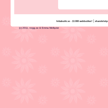
|
hittabutik.se - 13.000 webbutiker!
ehandelstip
(c) 2011, nogg.se & Emma Mellqvist