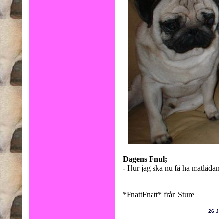
Dagens Fnul;
- Hur jag ska nu få ha matlådan
*FnattFnatt* från Sture
26 J