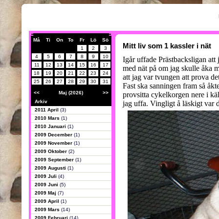
Må
Ti
On
To
Fr
Lö
Sö
Mitt liv som 1 kassler i nät
1
2
3
4
5
6
7
8
9
10
Igår uffade Prästbacksligan att 
11
12
13
14
15
16
17
med nät på om jag skulle åka me
18
19
20
21
22
23
24
att jag var tvungen att prova de
25
26
27
28
29
30
31
Fast ska sanningen fram så åkt
<<
Maj (2026)
>>
provsitta cykelkorgen nere i kä
Arkiv
jag uffa. Vingligt å läskigt var
2011 April
(3)
2010 Mars
(1)
2010 Januari
(1)
2009 December
(1)
2009 November
(1)
2009 Oktober
(2)
2009 September
(1)
2009 Augusti
(1)
2009 Juli
(4)
2009 Juni
(5)
2009 Maj
(7)
2009 April
(1)
2009 Mars
(14)
2009 Februari
(14)