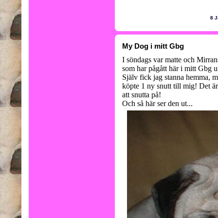
8 J
My Dog i mitt Gbg
I söndags var matte och Mirra
som har pågått här i mitt Gbg u
Själv fick jag stanna hemma, m
köpte 1 ny snutt till mig! Det ä
att snutta på!
Och så här ser den ut...