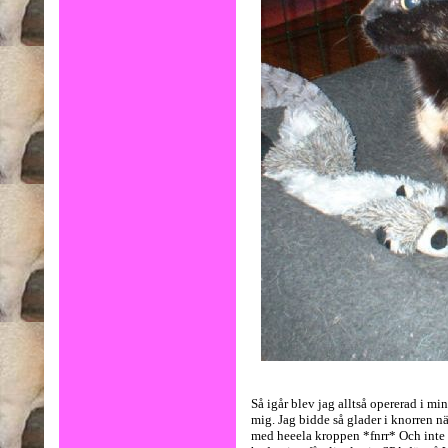
Så igår blev jag alltså opererad i m
mig. Jag bidde så glader i knorren nä
med heeela kroppen *fnrr* Och inte 