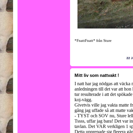
*FnattFnatt* från Sture
22 J
Mitt liv som nattvakt !
I natt har jag nödgas att väcka
anledningen till det var att hon
tur resulterade i att det spöka
koj-vägg.
Givetvis ville jag vakta matte f
gång jag uffade så att matte va
- TYST och SOV nu, Sture lelle
Tssss, uffar jag bara! Det var i
tavlan. Det VAR verkligen 1 sp
Detta upprepade sig fleeera gån