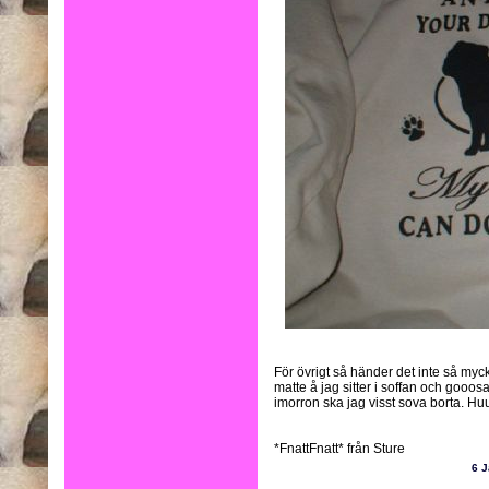
För övrigt så händer det inte så myc
matte å jag sitter i soffan och gooosa
imorron ska jag visst sova borta. Hu
*FnattFnatt* från Sture
6 J