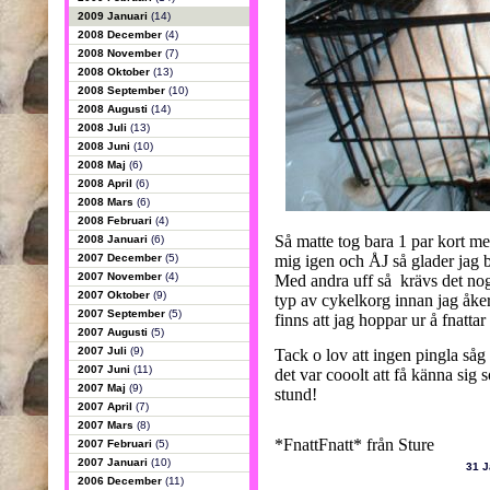
2009 Januari
(14)
2008 December
(4)
2008 November
(7)
2008 Oktober
(13)
2008 September
(10)
2008 Augusti
(14)
2008 Juli
(13)
2008 Juni
(10)
2008 Maj
(6)
2008 April
(6)
2008 Mars
(6)
2008 Februari
(4)
Så matte tog bara 1 par kort m
2008 Januari
(6)
2007 December
(5)
mig igen och ÅJ så glader jag b
2007 November
(4)
Med andra uff så krävs det nog
2007 Oktober
(9)
typ av cykelkorg innan jag åke
2007 September
(5)
finns att jag hoppar ur å fnatta
2007 Augusti
(5)
2007 Juli
(9)
Tack o lov att ingen pingla så
2007 Juni
(11)
det var cooolt att få känna sig 
2007 Maj
(9)
stund!
2007 April
(7)
2007 Mars
(8)
*FnattFnatt* från Sture
2007 Februari
(5)
2007 Januari
(10)
31 J
2006 December
(11)