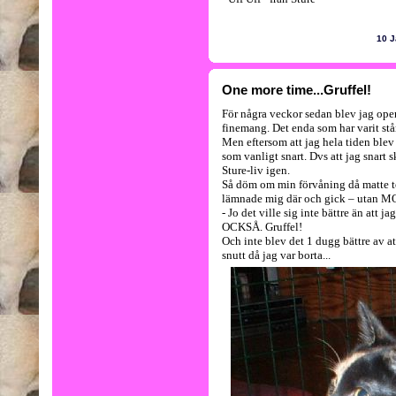
10 J
One more time...Gruffel!
För några veckor sedan blev jag opere
finemang. Det enda som har varit stånk
Men eftersom att jag hela tiden blev b
som vanligt snart. Dvs att jag snart sk
Sture-liv igen.
Så döm om min förvåning då matte to
lämnade mig där och gick – utan MOI
- Jo det ville sig inte bättre än att 
OCKSÅ. Gruffel!
Och inte blev det 1 dugg bättre av a
snutt då jag var borta...