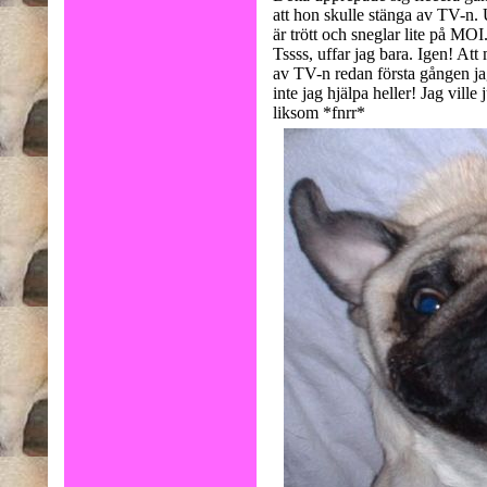
att hon skulle stänga av TV-n.
är trött och sneglar lite på MOI.
Tssss, uffar jag bara. Igen! Att 
av TV-n redan första gången ja
inte jag hjälpa heller! Jag vill
liksom *fnrr*