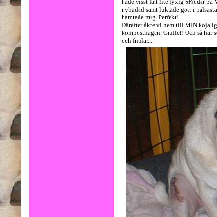
hade visst fått lite lyxig SPA där på
nybadad samt luktade gott i pälsasta
hämtade mig. Perfekt!
Därefter åkte vi hem till MIN koja ig
komposthagen. Gruffel! Och så här ser
och fnular...