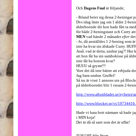
Och
Dagens Fnul
är följande;
- Ibland beter sig dessa 2-beningar på
Dvs idag läste jag om 1 äldre 2-benin
äldreboende dit hon hade fått ta med
för både 2-beningstant och Curry att d
MEN
vad hände 2 månader
efter
det 
- Jo, då anställdes 1 2-bening som är
inte ha kvar sin älskade Curry. HUF
Asså..vad är detta, undrar jag?! Hur
att hon får ha sin sambokisse på äldr
inte får ha honom kvar?
HUUU så grymt!!!
Vore det då inte bättre att erbjuda d
Jag bara undrar. Gruffel!
Så nu är visst 1 annons ute på Block
på äldreboendet blir 1 ensam 2-benin
http://www.aftonbladet.se/nyheter/a
http://www.blocket.se/vi/19734416
Hade vi bara bott närmare så hade ja
i MIN koja!
Det är då så sant som det är uffat!
*Uff Uff* från Sture