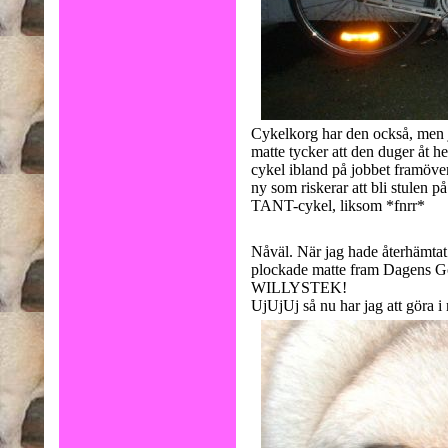
Cykelkorg har den också, men j
matte tycker att den duger åt 
cykel ibland på jobbet framöver
ny som riskerar att bli stulen p
TANT-cykel, liksom *fnrr*
Nåväl. När jag hade återhämtat
plockade matte fram Dagens Go
WILLYSTEK!
UjUjUj så nu har jag att göra 