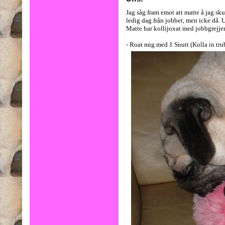
Jag såg fram emot att matte å jag sku
ledig dag från jobbet, men icke då. U
Matte har kollijoxat med jobbgrejje
- Roat mig med 1 Snutt (Kolla in tru