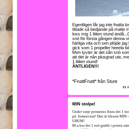
Egentligen får jag inte fnatta l
tittade så bedjande på matte 
loss mig 1 liiiten stund ändå...
O
snö för första gången denna vin
härliga vita och sen plöjde jag 
gick som 1 propeller heeela ti
Men tyvärr är det sån snö so
att det är nån plusgrad ute, m
1 liiiten stund!
ÄNTLIGEN!!!
*FnattFnatt* från Sture
23 J
MIN stolpe!
Under varje promenix finns det 1 st
på. Jomenvisst! Den är liksom MIN - 
UHUM!
Bl.a bor det 1 rott-grabb i porten nä