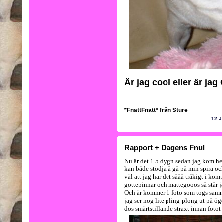
Är jag cool eller är jag
*FnattFnatt* från Sture
12 J
Rapport + Dagens Fnul
Nu är det 1.5 dygn sedan jag kom hem 
kan både stödja å gå på min spira och 
väl att jag har det sååå tråkigt i ko
gottepinnar och mattegooos så står j
Och är kommer 1 foto som togs sam
jag ser nog lite pling-plong ut på ög
dos smärtstillande straxt innan fotot