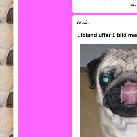
14 J
Asså..
..ibland uffar 1 bild me