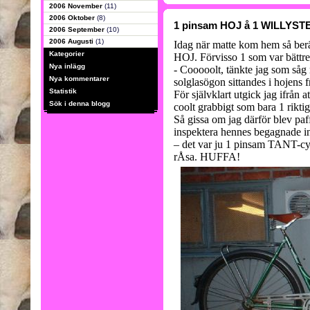
2006 November
(11)
2006 Oktober
(8)
1 pinsam HOJ å 1 WILLYST
2006 September
(10)
2006 Augusti
(1)
Idag när matte kom hem så berä
Kategorier
HOJ. Förvisso 1 som var bättr
Nya inlägg
- Cooooolt, tänkte jag som såg 
Nya kommentarer
solglasögon sittandes i hojens 
Statistik
För självklart utgick jag ifrån
Sök i denna blogg
coolt grabbigt som bara 1 rikti
Så gissa om jag därför blev paff
inspektera hennes begagnade 
– det var ju 1 pinsam TANT-c
rÅsa. HUFFA!