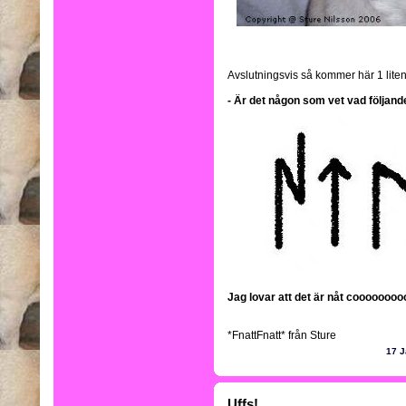
Avslutningsvis så kommer här 1 liten
- Är det någon som vet vad följand
Jag lovar att det är nåt coooooooo
*FnattFnatt* från Sture
17 J
Uffs!