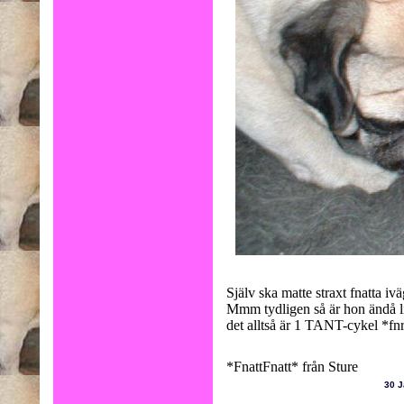
Själv ska matte straxt fnatta ivä
Mmm tydligen så är hon ändå li
det alltså är 1 TANT-cykel *fn
*FnattFnatt* från Sture
30 J