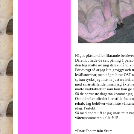
Något plåster eller liknande behöver
Däremot hade de satt på mig 1 parab
den tog matte av mig direkt då vi ko
För övrigt så är jag lite groggy och t
kvällstorrisar, men några bitar OST ta
spiran tycks jag inte ha just nu heller
med smärtstillande innan jag åkte hem
matte värktabletter som hon kan ge 
Så de närmaste dagarna kommer jag bar
Och därefter blir det lite stilla fna
rehab. Jag behöver visst inte vänta s
idag. Perfekt!
Så med andra uff är jag snart mitt van
våren/sommaren i alla fall!
*FnattFnatt* från Sture