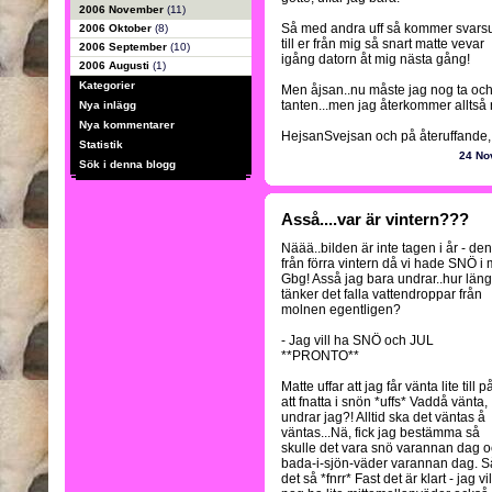
2006 November
(11)
Så med andra uff så kommer svarsu
2006 Oktober
(8)
till er från mig så snart matte vevar
2006 September
(10)
igång datorn åt mig nästa gång!
2006 Augusti
(1)
Kategorier
Men åjsan..nu måste jag nog ta och 
tanten...men jag återkommer alltså n
Nya inlägg
Nya kommentarer
HejsanSvejsan och på återuffande, 
Statistik
24 No
Sök i denna blogg
Asså....var är vintern???
Näää..bilden är inte tagen i år - den
från förra vintern då vi hade SNÖ i m
Gbg! Asså jag bara undrar..hur län
tänker det falla vattendroppar från
molnen egentligen?
- Jag vill ha SNÖ och JUL
**PRONTO**
Matte uffar att jag får vänta lite till p
att fnatta i snön *uffs* Vaddå vänta,
undrar jag?! Alltid ska det väntas å
väntas...Nä, fick jag bestämma så
skulle det vara snö varannan dag 
bada-i-sjön-väder varannan dag. S
det så *fnrr* Fast det är klart - jag vil