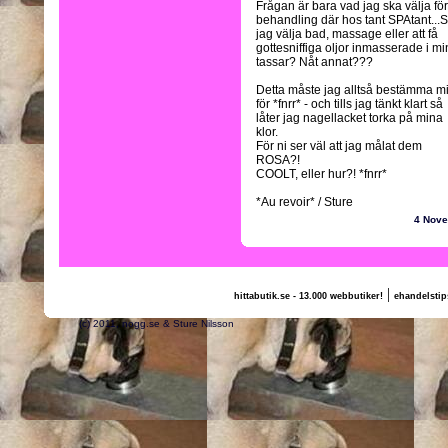
Frågan är bara vad jag ska välja för
behandling där hos tant SPAtant...
jag välja bad, massage eller att få
gottesniffiga oljor inmasserade i m
tassar? Nåt annat???
Detta måste jag alltså bestämma m
för *fnrr* - och tills jag tänkt klart så
låter jag nagellacket torka på mina
klor.
För ni ser väl att jag målat dem
ROSA?!
COOLT, eller hur?! *fnrr*
*Au revoir* / Sture
4 Nov
|
hittabutik.se - 13.000 webbutiker!
ehandelstip
(c) 2011, nogg.se & Sture Nilsson