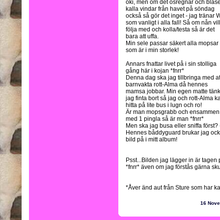
oki, men om det ösregnar och blås
kalla vindar från havet på söndag
också så gör det inget - jag tränar
som vanligt i alla fall! Så om nån vil
följa med och kolla/testa så är det
bara att uffa.
Min sele passar säkert alla mopsar
som är i min storlek!
Annars fnattar livet på i sin stolliga
gång här i kojan *fnrr*
Denna dag ska jag tillbringa med at
barnvakta rott-Alma då hennes
mamsa jobbar. Min egen matte tän
jag finta bort så jag och rott-Alma k
hitta på lite bus i lugn och ro!
Är man mopsgrabb och ensammen
med 1 pingla så är man *fnrr*
Men ska jag busa eller sniffa först? 
Hennes båddyguard brukar jag också 
bild på i mitt album!
Psst...Bilden jag lägger in är tagen 
*fnrr* även om jag förstås gärna sku
*Åver änd aut från Sture som har k
16 Nov