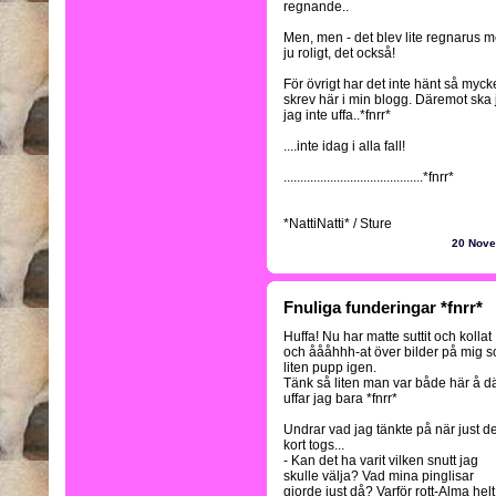
regnande..
Men, men - det blev lite regnarus me
ju roligt, det också!
För övrigt har det inte hänt så myc
skrev här i min blogg. Däremot ska 
jag inte uffa..*fnrr*
....inte idag i alla fall!
..........................................*fnrr*
*NattiNatti* / Sture
20 Nov
Fnuliga funderingar *fnrr*
Huffa! Nu har matte suttit och kollat
och åååhhh-at över bilder på mig 
liten pupp igen.
Tänk så liten man var både här å d
uffar jag bara *fnrr*
Undrar vad jag tänkte på när just de
kort togs...
- Kan det ha varit vilken snutt jag
skulle välja? Vad mina pinglisar
gjorde just då? Varför rott-Alma helt