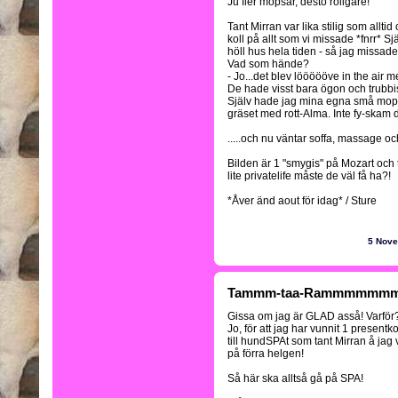
Ju fler mopsar, desto roligare!
Tant Mirran var lika stilig som allt
koll på allt som vi missade *fnrr* Sj
höll hus hela tiden - så jag missade
Vad som hände?
- Jo...det blev löööööve in the air 
De hade visst bara ögon och trubbi
Själv hade jag mina egna små mopsru
gräset med rott-Alma. Inte fy-skam d
.....och nu väntar soffa, massage oc
Bilden är 1 "smygis" på Mozart och t
lite privatelife måste de väl få ha?!
*Åver änd aout för idag* / Sture
5 Nov
Tammm-taa-Rammmmmmm 
Gissa om jag är GLAD asså! Varför?
Jo, för att jag har vunnit 1 presentko
till hundSPAt som tant Mirran å jag 
på förra helgen!
Så här ska alltså gå på SPA!