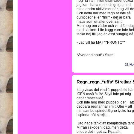
nog ha lite mittemellanväder också
jag kan fnatta runt och grejja med
mina andra aktiviteter när jag vill de
Och detta där med regn är inte så
dumt det heller *fnrr* - det är bara
matte som gnäller över sånt!
Men nog om väder och vind för idag 
med säcken. Lite kagg vore inte hell
tacka nej till..jag är visst hungrig då 
- Jag vill ha MAT **PRONTO**
*Åver änd aout* / Sture
21 No
Regn..regn..*uffs* Strejkar 
Idag visas det visst 1 puppebild här
IGEN asså *uffs* Skyll inte på mig -
det är mattes idé.
Och inte nog med puppebilder + att
det bara regnar här i mitt Gbg + att
min sambo spindelSigne tycks ha g
i spinna-nät-strejk...
..jag hade tänkt att kompisdejta tant
Mirran i skogen idag, men detta
blidde det inget av. Pga allt