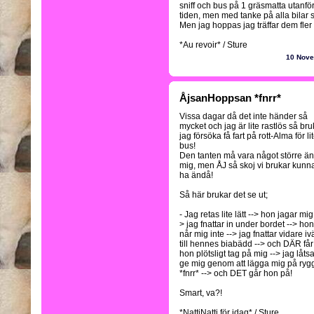
sniff och bus på 1 gräsmatta utanför
tiden, men med tanke på alla bilar s
Men jag hoppas jag träffar dem fler 
*Au revoir* / Sture
10 Nov
ÅjsanHoppsan *fnrr*
Vissa dagar då det inte händer så
mycket och jag är lite rastlös så bru
jag försöka få fart på rott-Alma för li
bus!
Den tanten må vara något större än
mig, men ÅJ så skoj vi brukar kunn
ha ändå!
Så här brukar det se ut;
- Jag retas lite lätt --> hon jagar mig
> jag fnattar in under bordet --> hon
når mig inte --> jag fnattar vidare iv
till hennes biabädd --> och DÄR får
hon plötsligt tag på mig --> jag låts
ge mig genom att lägga mig på ryg
*fnrr* --> och DET går hon på!
Smart, va?!
*NattiNatti för idag* / Sture