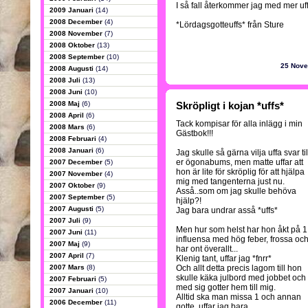
I så fall återkommer jag med mer uff
2009 Januari
(14)
2008 December
(4)
*Lördagsgotteuffs* från Sture
2008 November
(7)
2008 Oktober
(13)
2008 September
(10)
25 Nov
2008 Augusti
(14)
2008 Juli
(13)
2008 Juni
(10)
2008 Maj
(6)
Skröpligt i kojan *uffs*
2008 April
(6)
Tack kompisar för alla inlägg i min
2008 Mars
(6)
Gästbok!!!
2008 Februari
(4)
2008 Januari
(6)
Jag skulle så gärna vilja uffa svar til
er ögonabums, men matte uffar att
2007 December
(5)
hon är lite för skröplig för att hjälpa
2007 November
(4)
mig med tangenterna just nu.
2007 Oktober
(9)
Asså..som om jag skulle behöva
2007 September
(5)
hjälp?!
2007 Augusti
(5)
Jag bara undrar asså *uffs*
2007 Juli
(9)
Men hur som helst har hon åkt på 1
2007 Juni
(11)
influensa med hög feber, frossa oc
2007 Maj
(9)
har ont överallt...
2007 April
(7)
Klenig tant, uffar jag *fnrr*
2007 Mars
(8)
Och allt detta precis lagom till hon
skulle käka julbord med jobbet och 
2007 Februari
(5)
med sig gotter hem till mig.
2007 Januari
(10)
Alltid ska man missa 1 och annan
2006 December
(11)
gotte, uffar jag bara.