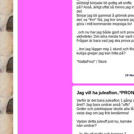
plötsligt började bli gottig att sniffa
på? Asså..ärligt uffat så minns jag i
det.
Börjar jag bli gammal å glömsk preci
det, va *fnrr* Nä, jag tror snarare j
göra i mitt kommande mopsiga liv!
..och nu har jag både gjort och prov
aktiviteter. Det allra mesta har varit s
Frågan är bara vad jag ska prova på
...tror jag lägger mig 1 stund och fi
kuliga grejjer jag kan hitta på?
*NattaFnul* / Sture
19 No
Jag vill ha juleafton..*PRO
Varför är det bara juleafton 1 gång
året? Jag bara undrar asså *uffs*
Gotter och juleklappar skulle alla få
varje dag om jag fick bestämma!
Vadan detta juleuff just nu, kanske
nån undrar?