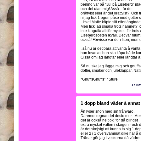
- Jo, för att matte och hennes 2-
bening var på "Jul på Liseberg" ida
och det utan mig! Asså....är det
orättvist eller är det orättvist?! Och t
ni jag fick 1 egen påse med gotter
- Icke! Matte köpte sitt efterlängta
Men fick jag smaka trots namnet? Ick
inte klaguffa alltför mycket..för trot
Lisebergsosten ikväll. Det var mums 
också! Förvisso var den liten, men d
..så nu är det bara att vänta å vänta
hon lovat att hon ska köpa både ko
Gissa om jag längtar eller längtar a
Så nu ska jag lägga mig och gnu
dofter, smaker och juleklappar. Natti
*GnuffsGnuffs* / Sture
17 No
1 dopp bland väder å annat
Än lyser snön med sin frånvaro.
Däremot regnar det desto mer...Me
det är också helt oki för då blir det
extra mycket vatten i skogen - och 
är det skojsigt att kunna ta sig 1 do
eller 2 i 1 översvämmat dike här å d
Tränar gör jag i veckorna då vädret