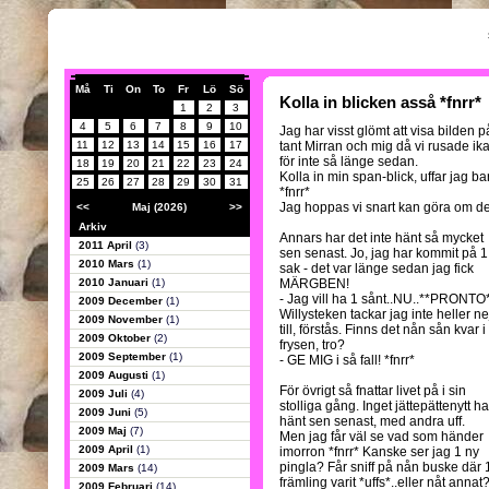
Må
Ti
On
To
Fr
Lö
Sö
Kolla in blicken asså *fnrr*
1
2
3
4
5
6
7
8
9
10
Jag har visst glömt att visa bilden p
11
12
13
14
15
16
17
tant Mirran och mig då vi rusade ik
för inte så länge sedan.
18
19
20
21
22
23
24
Kolla in min span-blick, uffar jag ba
25
26
27
28
29
30
31
*fnrr*
Jag hoppas vi snart kan göra om de
<<
Maj (2026)
>>
Arkiv
Annars har det inte hänt så mycket
2011 April
(3)
sen senast. Jo, jag har kommit på 1
2010 Mars
(1)
sak - det var länge sedan jag fick
2010 Januari
(1)
MÄRGBEN!
- Jag vill ha 1 sånt..NU..**PRONTO
2009 December
(1)
Willysteken tackar jag inte heller ne
2009 November
(1)
till, förstås. Finns det nån sån kvar i
2009 Oktober
(2)
frysen, tro?
2009 September
(1)
- GE MIG i så fall! *fnrr*
2009 Augusti
(1)
För övrigt så fnattar livet på i sin
2009 Juli
(4)
stolliga gång. Inget jättepättenytt ha
2009 Juni
(5)
hänt sen senast, med andra uff.
2009 Maj
(7)
Men jag får väl se vad som händer
2009 April
(1)
imorron *fnrr* Kanske ser jag 1 ny
pingla? Får sniff på nån buske där 
2009 Mars
(14)
främling varit *uffs*..eller nåt annat?
2009 Februari
(14)