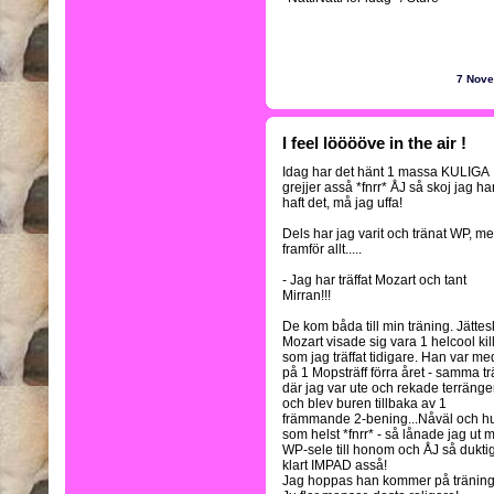
7 Nov
I feel lööööve in the air !
Idag har det hänt 1 massa KULIGA
grejjer asså *fnrr* ÅJ så skoj jag ha
haft det, må jag uffa!
Dels har jag varit och tränat WP, m
framför allt.....
- Jag har träffat Mozart och tant
Mirran!!!
De kom båda till min träning. Jättes
Mozart visade sig vara 1 helcool kil
som jag träffat tidigare. Han var me
på 1 Mopsträff förra året - samma trä
där jag var ute och rekade terräng
och blev buren tillbaka av 1
främmande 2-bening...Nåväl och h
som helst *fnrr* - så lånade jag ut 
WP-sele till honom och ÅJ så duktig
klart IMPAD asså!
Jag hoppas han kommer på träninge