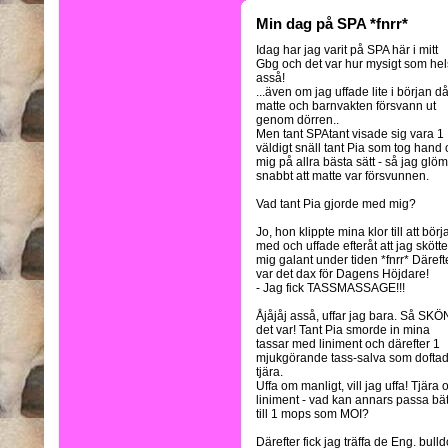
Min dag på SPA *fnrr*
Idag har jag varit på SPA här i mitt
Gbg och det var hur mysigt som hel
asså!
...även om jag uffade lite i början d
matte och barnvakten försvann ut
genom dörren..
Men tant SPAtant visade sig vara 1
väldigt snäll tant Pia som tog hand
mig på allra bästa sätt - så jag glö
snabbt att matte var försvunnen.
Vad tant Pia gjorde med mig?
Jo, hon klippte mina klor till att börj
med och uffade efteråt att jag skötte
mig galant under tiden *fnrr* Däreft
var det dax för Dagens Höjdare!
- Jag fick TASSMASSAGE!!!
Åjåjåj asså, uffar jag bara. Så SK
det var! Tant Pia smorde in mina
tassar med liniment och därefter 1
mjukgörande tass-salva som dofta
tjära.
Uffa om manligt, vill jag uffa! Tjära 
liniment - vad kan annars passa bät
till 1 mops som MOI?
Därefter fick jag träffa de Eng. bul