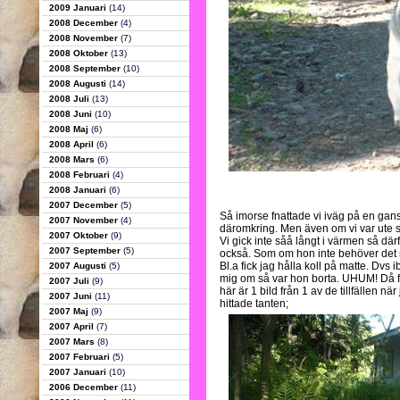
2009 Januari
(14)
2008 December
(4)
2008 November
(7)
2008 Oktober
(13)
2008 September
(10)
2008 Augusti
(14)
2008 Juli
(13)
2008 Juni
(10)
2008 Maj
(6)
2008 April
(6)
2008 Mars
(6)
2008 Februari
(4)
2008 Januari
(6)
2007 December
(5)
Så imorse fnattade vi iväg på en gan
2007 November
(4)
däromkring. Men även om vi var ute str
2007 Oktober
(9)
Vi gick inte såå långt i värmen så där
2007 September
(5)
också. Som om hon inte behöver det sjä
Bl.a fick jag hålla koll på matte. Dvs 
2007 Augusti
(5)
mig om så var hon borta. UHUM! Då fi
2007 Juli
(9)
här är 1 bild från 1 av de tillfällen
2007 Juni
(11)
hittade tanten;
2007 Maj
(9)
2007 April
(7)
2007 Mars
(8)
2007 Februari
(5)
2007 Januari
(10)
2006 December
(11)