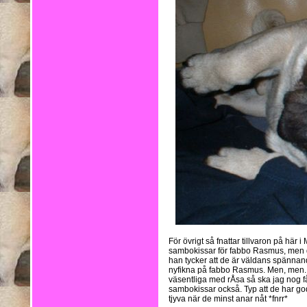
För övrigt så fnattar tillvaron på här
sambokissar för fabbo Rasmus, men de
han tycker att de är väldans spännan
nyfikna på fabbo Rasmus. Men, men..k
väsentliga med rÅsa så ska jag nog f
sambokissar också. Typ att de har go
tjyva när de minst anar nåt *fnrr*