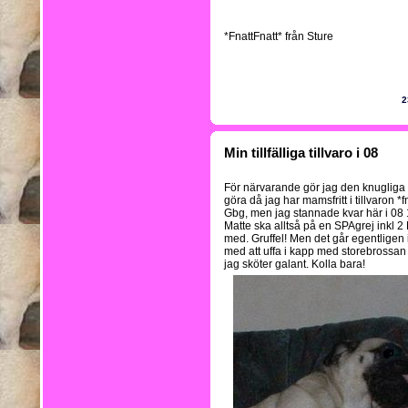
*FnattFnatt* från Sture
2
Min tillfälliga tillvaro i 08
För närvarande gör jag den knuglig
göra då jag har mamsfritt i tillvaron *fn
Gbg, men jag stannade kvar här i 08 
Matte ska alltså på en SPAgrej inkl 2 
med. Gruffel! Men det går egentligen 
med att uffa i kapp med storebrossan
jag sköter galant. Kolla bara!