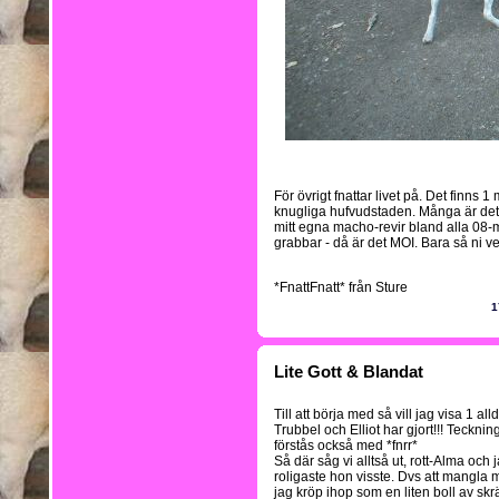
För övrigt fnattar livet på. Det finns 1
knugliga hufvudstaden. Många är det,
mitt egna macho-revir bland alla 08
grabbar - då är det MOI. Bara så ni ve
*FnattFnatt* från Sture
1
Lite Gott & Blandat
Till att börja med så vill jag visa 1 
Trubbel och Elliot har gjort!!! Teckni
förstås också med *fnrr*
Så där såg vi alltså ut, rott-Alma och 
roligaste hon visste. Dvs att mangla 
jag kröp ihop som en liten boll av s