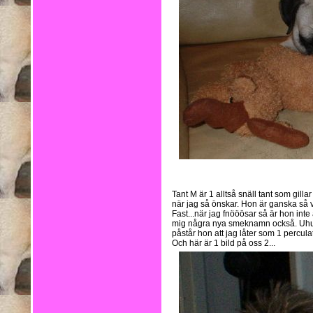
Tant M är 1 alltså snäll tant som gilla
när jag så önskar. Hon är ganska så v
Fast...när jag fnööösar så är hon inte 
mig några nya smeknamn också. Uhum.
påstår hon att jag låter som 1 percul
Och här är 1 bild på oss 2...