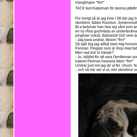
manglingen *fnrr*
TACK tant Katarinah för denna jättefin
För övrigt så är jag kvar i 08 där jag b
storebror, fabbo Rasmus. Jomenvisst
Bl.a behöver han lära sig sånt som ä
en ny rÅsa gummipip av undertecknad
pinglisar också. Babselut! Och vem är 
- Jag bara undrar, liksom *fnrr*
Så igår tog jag alltså med mig honom ti
Pennan. Pinglan som är ihop med fab
Men vad tror ni hände?
- Jo, istället för att vara Gentleman
bakom Pennan heeeela tiden *fnrr*
Undrar just om jag lär ut fel. Uhum. 
...och så här ser vi ut, min storebror o