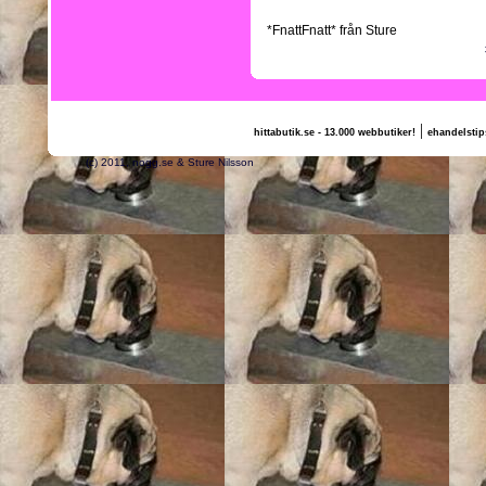
*FnattFnatt* från Sture
|
hittabutik.se - 13.000 webbutiker!
ehandelstip
(c) 2011, nogg.se & Sture Nilsson