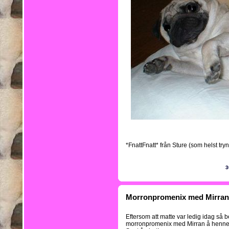
*FnattFnatt* från Sture (som helst tryn
3
Morronpromenix med Mirran
Eftersom att matte var ledig idag så be
morronpromenix med Mirran å henne