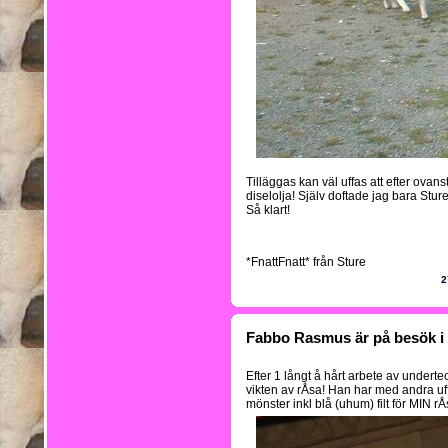
Tilläggas kan väl uffas att efter ovan
diselolja! Själv doftade jag bara Sture
Så klart!
*FnattFnatt* från Sture
2
Fabbo Rasmus är på besök i 
Efter 1 långt å hårt arbete av undert
vikten av rÅsa! Han har med andra uff 
mönster inkl blå (uhum) filt för MIN r