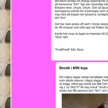
det fanns förstås en massa spännande att
att memorera *fnrr* Typ sån väsentlig inf
flirtades med. Uhum. Uhum. Och så bjussad
beningarna också! De 4-beningar som vil
mig med att doppa ner tassarna i jordgub
det *fnrr*
Det har med andra uff varit 1 himla skojsi
de 08-mopsar som dök upp vid Flaten ida
Kortet här ovan är taget av mamsen till Qu
"låna" det!
*FnattFnatt* från Sture
Besök i MIN koja
För några dagar sedan berättade matte
som skulle stanna i några dagar. Per
av kagg, vilket jag också har fått! Oc
sig 1 ny SNUTT till mig också *snutt s
redan har fått operera den *fnrr* och 