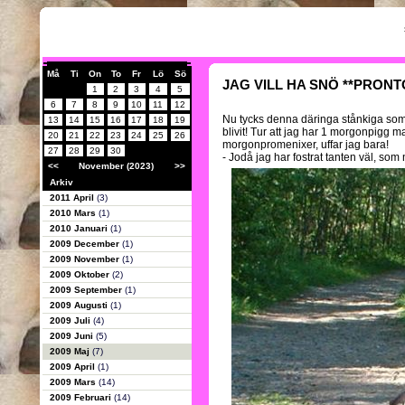
Må
Ti
On
To
Fr
Lö
Sö
JAG VILL HA SNÖ **PRONT
1
2
3
4
5
6
7
8
9
10
11
12
Nu tycks denna däringa stånkiga so
13
14
15
16
17
18
19
blivit! Tur att jag har 1 morgonpigg m
20
21
22
23
24
25
26
morgonpromenixer, uffar jag bara!
27
28
29
30
- Jodå jag har fostrat tanten väl, som n
<<
November (2023)
>>
Arkiv
2011 April
(3)
2010 Mars
(1)
2010 Januari
(1)
2009 December
(1)
2009 November
(1)
2009 Oktober
(2)
2009 September
(1)
2009 Augusti
(1)
2009 Juli
(4)
2009 Juni
(5)
2009 Maj
(7)
2009 April
(1)
2009 Mars
(14)
2009 Februari
(14)