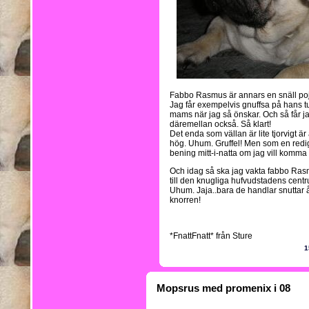
Fabbo Rasmus är annars en snäll pojk
Jag får exempelvis gnuffsa på hans tu
mams när jag så önskar. Och så får j
däremellan också. Så klart!
Det enda som vällan är lite tjorvigt är
hög. Uhum. Gruffel! Men som en redig
bening mitt-i-natta om jag vill komma 
Och idag så ska jag vakta fabbo Ras
till den knugliga hufvudstadens centru
Uhum. Jaja..bara de handlar snuttar å g
knorren!
*FnattFnatt* från Sture
1
Mopsrus med promenix i 08