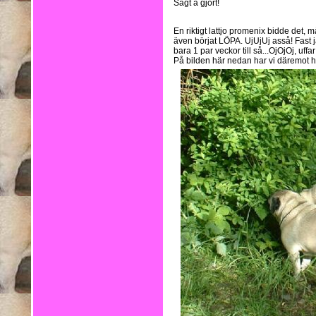
Sagt å gjort!
En riktigt lattjo promenix bidde det, 
även börjat LÖPA. UjUjUj asså! Fast j
bara 1 par veckor till så...OjOjOj, uffar
På bilden här nedan har vi däremot hit