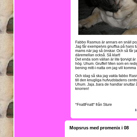
Fabbo Rasmus är annars en snäll pojk
Jag får exempelvis gnuffsa på hans tu
mams när jag så önskar. Och så får j
däremellan också. Så klart!
Det enda som vällan är lite tjorvigt är
hög. Uhum. Gruffel! Men som en redig
bening mitt-i-natta om jag vill komma 
Och idag så ska jag vakta fabbo Ras
till den knugliga hufvudstadens centru
Uhum. Jaja..bara de handlar snuttar å g
knorren!
*FnattFnatt* från Sture
1
Mopsrus med promenix i 08