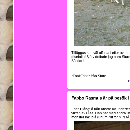
Tilläggas kan väl uffas att efter ovan
diselolja! Själv doftade jag bara Sture
Så klart!
*FnattFnatt* från Sture
2
Fabbo Rasmus är på besök i 
Efter 1 långt å hårt arbete av undert
vikten av rÅsa! Han har med andra uff 
mönster inkl blå (uhum) filt för MIN r