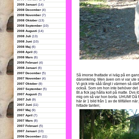
2009 Januari
(14)
2008 December
(4)
2008 November
(7)
2008 Oktober
(13)
2008 September
(10)
2008 Augusti
(14)
2008 Juli
(13)
2008 Juni
(10)
2008 Maj
(6)
2008 April
(6)
2008 Mars
(6)
2008 Februari
(4)
2008 Januari
(6)
2007 December
(5)
Så imorse fnattade vi iväg på en gan
2007 November
(4)
däromkring. Men även om vi var ute str
Vi gick inte såå långt i värmen så där
2007 Oktober
(9)
också. Som om hon inte behöver det sjä
2007 September
(5)
Bl.a fick jag hålla koll på matte. Dvs 
2007 Augusti
(5)
mig om så var hon borta. UHUM! Då fi
2007 Juli
(9)
här är 1 bild från 1 av de tillfällen
2007 Juni
(11)
hittade tanten;
2007 Maj
(9)
2007 April
(7)
2007 Mars
(8)
2007 Februari
(5)
2007 Januari
(10)
2006 December
(11)