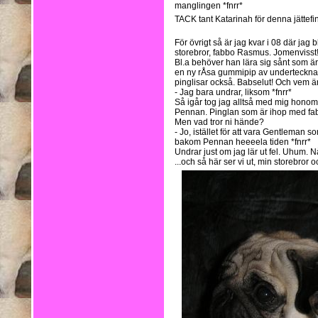
manglingen *fnrr*
TACK tant Katarinah för denna jättefin
För övrigt så är jag kvar i 08 där jag b
storebror, fabbo Rasmus. Jomenvisst
Bl.a behöver han lära sig sånt som ä
en ny rÅsa gummipip av undertecknad
pinglisar också. Babselut! Och vem är 
- Jag bara undrar, liksom *fnrr*
Så igår tog jag alltså med mig honom ti
Pennan. Pinglan som är ihop med fab
Men vad tror ni hände?
- Jo, istället för att vara Gentleman
bakom Pennan heeeela tiden *fnrr*
Undrar just om jag lär ut fel. Uhum. 
...och så här ser vi ut, min storebror o