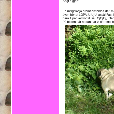
Sagt å gjort!
En riktigt lattjo promenix bidde det, 
även börjat LÖPA. UjUjUj asså! Fast j
bara 1 par veckor till så...OjOjOj, uffar
På bilden här nedan har vi däremot hit