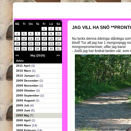
Må
Ti
On
To
Fr
Lö
Sö
JAG VILL HA SNÖ **PRONT
1
2
3
4
5
6
7
8
9
10
Nu tycks denna däringa stånkiga so
11
12
13
14
15
16
17
blivit! Tur att jag har 1 morgonpigg m
18
19
20
21
22
23
24
morgonpromenixer, uffar jag bara!
25
26
27
28
29
30
31
- Jodå jag har fostrat tanten väl, som n
<<
Maj (2026)
>>
Arkiv
2011 April
(3)
2010 Mars
(1)
2010 Januari
(1)
2009 December
(1)
2009 November
(1)
2009 Oktober
(2)
2009 September
(1)
2009 Augusti
(1)
2009 Juli
(4)
2009 Juni
(5)
2009 Maj
(7)
2009 April
(1)
2009 Mars
(14)
2009 Februari
(14)