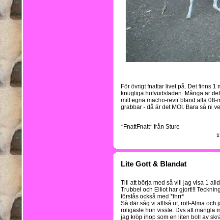
För övrigt fnattar livet på. Det finns 1
knugliga hufvudstaden. Många är det,
mitt egna macho-revir bland alla 08
grabbar - då är det MOI. Bara så ni ve
*FnattFnatt* från Sture
1
Lite Gott & Blandat
Till att börja med så vill jag visa 1 
Trubbel och Elliot har gjort!!! Teckni
förstås också med *fnrr*
Så där såg vi alltså ut, rott-Alma och 
roligaste hon visste. Dvs att mangla 
jag kröp ihop som en liten boll av s