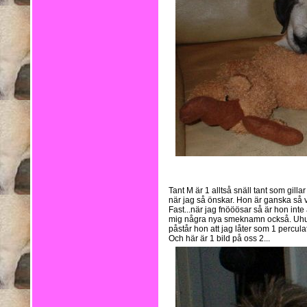
Tant M är 1 alltså snäll tant som gilla
när jag så önskar. Hon är ganska så v
Fast...när jag fnööösar så är hon inte 
mig några nya smeknamn också. Uhum.
påstår hon att jag låter som 1 percul
Och här är 1 bild på oss 2...