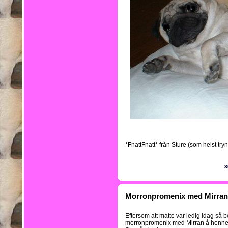
*FnattFnatt* från Sture (som helst tryn
3
Morronpromenix med Mirran
Eftersom att matte var ledig idag så be
morronpromenix med Mirran å henne