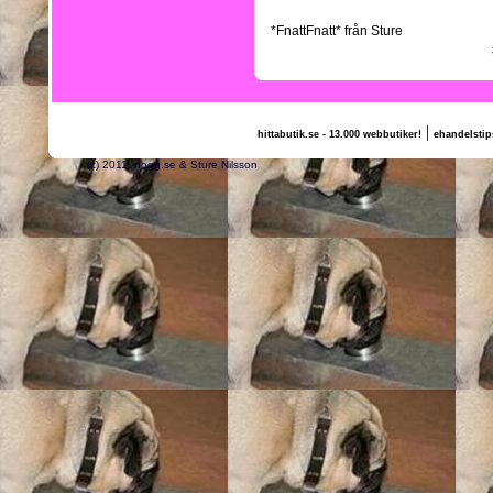
*FnattFnatt* från Sture
|
hittabutik.se - 13.000 webbutiker!
ehandelstip
(c) 2011, nogg.se & Sture Nilsson