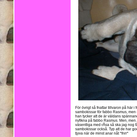
För övrigt så fnattar tillvaron på här
sambokissar för fabbo Rasmus, men de
han tycker att de är väldans spännan
nyfikna på fabbo Rasmus. Men, men..k
väsentliga med rÅsa så ska jag nog f
sambokissar också. Typ att de har go
tjyva när de minst anar nåt *fnrr*