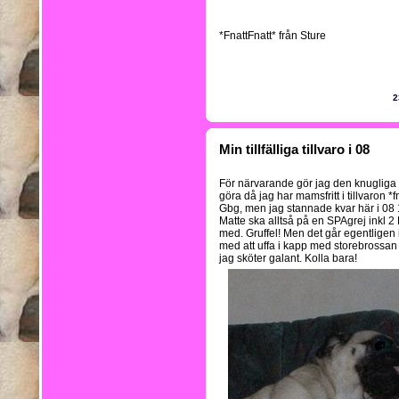
*FnattFnatt* från Sture
2
Min tillfälliga tillvaro i 08
För närvarande gör jag den knuglig
göra då jag har mamsfritt i tillvaron *fn
Gbg, men jag stannade kvar här i 08 
Matte ska alltså på en SPAgrej inkl 2 
med. Gruffel! Men det går egentligen 
med att uffa i kapp med storebrossan
jag sköter galant. Kolla bara!