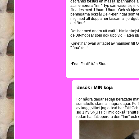
det fanns förstås en massa spännande att
att memorera *fnrr* Typ sån väsentlig inf
flirtades med. Uhum. Uhum. Och så bjussad
beningarna också! De 4-beningar som vil
mig med att doppa ner tassarna i jordgub
det *fnrr*
Det har med andra uff varit 1 himla skojsi
de 08-mopsar som dök upp vid Flaten ida
Kortet här ovan är taget av mamsen till Qu
"låna" det!
*FnattFnatt* från Sture
Besök i MIN koja
För några dagar sedan berättade matte
som skulle stanna i några dagar. Per
av kagg, vilket jag också har fått! Oc
sig 1 ny SNUTT till mig också *snutt s
redan har fått operera den *fnrr* och 