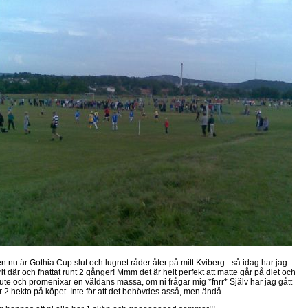
n nu är Gothia Cup slut och lugnet råder åter på mitt Kviberg - så idag har jag
rit där och fnattat runt 2 gånger! Mmm det är helt perfekt att matte går på diet och
 ute och promenixar en väldans massa, om ni frågar mig *fnrr* Själv har jag gått
r 2 hekto på köpet. Inte för att det behövdes asså, men ändå.