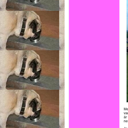
Me
va
är
ne