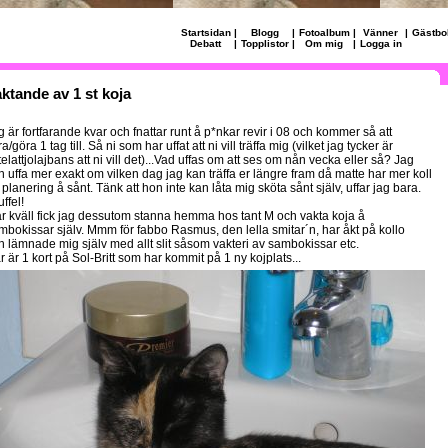
Startsidan
|
Blogg
|
Fotoalbum
|
Vänner
|
Gästbo
Debatt
|
Topplistor
|
Om mig
|
Logga in
ktande av 1 st koja
g är fortfarande kvar och fnattar runt å p*nkar revir i 08 och kommer så att
a/göra 1 tag till. Så ni som har uffat att ni vill träffa mig (vilket jag tycker är
telattjolajbans att ni vill det)...Vad uffas om att ses om nån vecka eller så? Jag
n uffa mer exakt om vilken dag jag kan träffa er längre fram då matte har mer koll
planering å sånt. Tänk att hon inte kan låta mig sköta sånt själv, uffar jag bara.
ffel!
år kväll fick jag dessutom stanna hemma hos tant M och vakta koja å
mbokissar själv. Mmm för fabbo Rasmus, den lella smitar´n, har åkt på kollo
h lämnade mig själv med allt slit såsom vakteri av sambokissar etc.
r är 1 kort på Sol-Britt som har kommit på 1 ny kojplats...