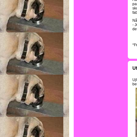
par
sk
fa
Nå
- J
det
*F
Uf
UjU
ber