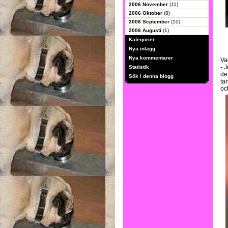
2006 November
(11)
2006 Oktober
(8)
2006 September
(10)
2006 Augusti
(1)
Kategorier
Nya inlägg
Nya kommentarer
Va
- 
Statistik
de
Sök i denna blogg
ta
oc