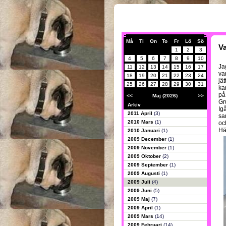
Må
Ti
On
To
Fr
Lö
Sö
Va
1
2
3
4
5
6
7
8
9
10
Ja
11
12
13
14
15
16
17
var
18
19
20
21
22
23
24
jät
25
26
27
28
29
30
31
ka
på 
<<
Maj (2026)
>>
Gru
Arkiv
Ig
2011 April
(3)
sa
2010 Mars
(1)
oc
Hä
2010 Januari
(1)
2009 December
(1)
2009 November
(1)
2009 Oktober
(2)
2009 September
(1)
2009 Augusti
(1)
2009 Juli
(4)
2009 Juni
(5)
2009 Maj
(7)
2009 April
(1)
2009 Mars
(14)
2009 Februari
(14)