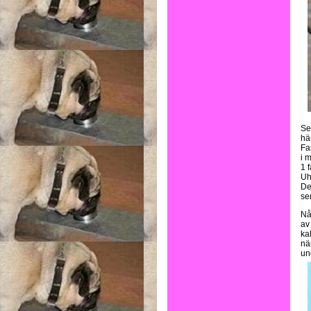
Se
hä
Fa
i m
1 f
Uh
De
sem
Nå
av
ka
nä
un