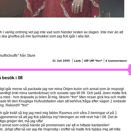
h i vanlig ordning vet jag inte vad som händer resten av dagen. Inte mer än att
 ska gnuffsa på min tjurmukkel som jag fick igår i alla fall.
nuffsGnuffs* från Sture
|
|
|
31 Juli 2009
Länk
Uff! Uff! *fnrr*
6 kommentarer
 besök i 08
digt igår morse så packade jag ner mina Orijen-kulor och annat som är mopsigt
sentligt (inkl mina sambokissar) och susade upp till 08. Och jadå..även matte fick
lja med - hon drajvade ju bilen åt mig, liksom *fnrr* Men resan gick bra och matte
ttade till den Knugliga Hufvudstaden utan att behöva fråga efter vägen 1 endaste
ng. Rekord!!! *fnrr*
h igår kväll så tog jag med mig fabbo Rasmus och våra 2-beningar ut på 1
ngpromenix så att jag fick påbörja inp*nkningen av mitt revir här i 08. Det är
tiga grejjer det, må jag uffa!
t annat som också hände på promenixen var att vi hittade kantareller!
t...ärligt uffat så var jag lite ringrostig i sniffet så matte fick hjälpa mig att hitta