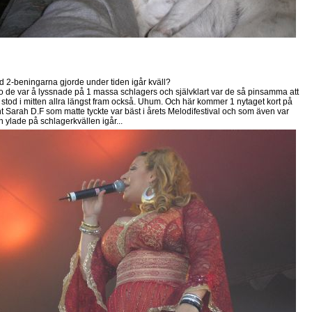
d 2-beningarna gjorde under tiden igår kväll?
Jo de var å lyssnade på 1 massa schlagers och självklart var de så pinsamma att
 stod i mitten allra längst fram också. Uhum. Och här kommer 1 nytaget kort på
nt Sarah D.F som matte tyckte var bäst i årets Melodifestival och som även var
h ylade på schlagerkvällen igår...