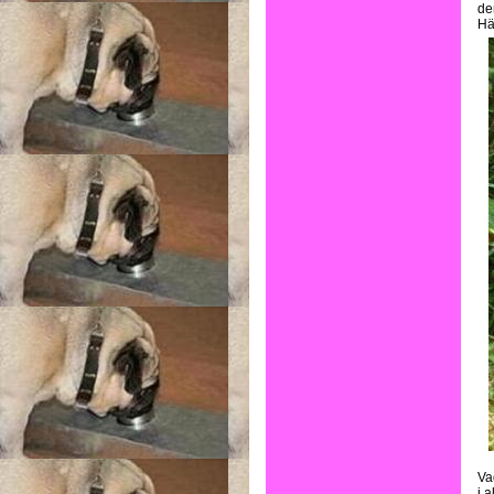
de
Här
Va
i 