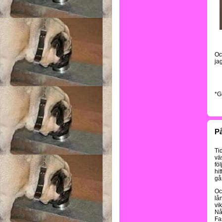
Oc
jag
*G
På
Ti
vä
fö
hi
gå
Oc
lå
vik
Nå
Fas