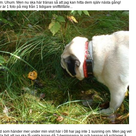
m. Uhum. Men nu ska här tränas så att jag kan hitta dem själv nästa gång!
 är 1 foto på mig från 1 tidigare snifftillfälle...
d som händer mer under min visit här i 08 har jag inte 1 susning om. Men jag vet
alla fall att jag ska få vakta kojan då 2-beningarna är och lyssnar på schlager å