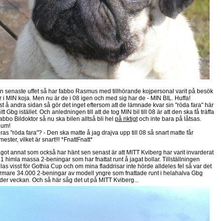
n senaste uffet så har fabbo Rasmus med tillhörande kojpersonal varit på besök
r i MIN koja. Men nu är de i 08 igen och med sig har de - MIN BIL. Huffa!
st å andra sidan så gör det inget eftersom att de lämnade kvar sin "röda fara" här
itt Gbg istället. Och anledningen till att de tog MIN bil till 08 är att den ska få träffa
abbo Bildoktor så nu ska bilen alltså bli hel
på riktigt
och inte bara på låtsas.
um!
ras "röda fara"? - Den ska matte å jag drajva upp till 08 så snart matte får
ester, vilket är snart!!! *FnattFnatt*
got annat som också har hänt sen senast är att MITT Kviberg har varit invarderat
 1 himla massa 2-beningar som har fnattat runt å jagat bollar. Tillställningen
llas visst för Gothia Cup och om mina fladdrisar inte hörde alldeles fel så var det
rmare 34.000 2-beningar av modell yngre som fnattade runt i helahalva Gbg
der veckan. Och så här såg det ut på MITT Kviberg...