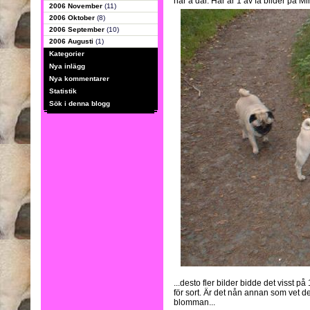
här å där. Här är 1 av få bilder på M
2006 November
(11)
2006 Oktober
(8)
2006 September
(10)
2006 Augusti
(1)
Kategorier
Nya inlägg
Nya kommentarer
Statistik
Sök i denna blogg
...desto fler bilder bidde det visst p
för sort. Är det nån annan som vet d
blomman...