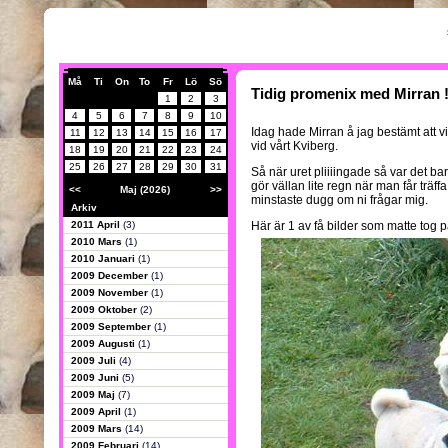
Må
Ti
On
To
Fr
Lö
Sö
Tidig promenix med Mirran 
1
2
3
4
5
6
7
8
9
10
Idag hade Mirran å jag bestämt att vi
11
12
13
14
15
16
17
vid vårt Kviberg.
18
19
20
21
22
23
24
25
26
27
28
29
30
31
Så när uret pliiiingade så var det bar
gör vällan lite regn när man får träff
<<
Maj (2026)
>>
minstaste dugg om ni frågar mig.
Arkiv
2011 April
(3)
Här är 1 av få bilder som matte tog p
2010 Mars
(1)
2010 Januari
(1)
2009 December
(1)
2009 November
(1)
2009 Oktober
(2)
2009 September
(1)
2009 Augusti
(1)
2009 Juli
(4)
2009 Juni
(5)
2009 Maj
(7)
2009 April
(1)
2009 Mars
(14)
2009 Februari
(14)