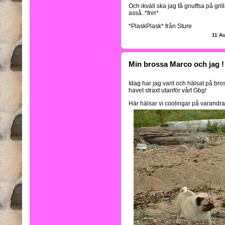
Och ikväll ska jag få gnuffsa på gri
asså..*fnrr*
*PlaskPlask* från Sture
11 A
Min brossa Marco och jag !
Idag har jag varit och hälsat på bro
havet straxt utanför vårt Gbg!
Här hälsar vi coolingar på varandra