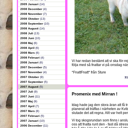
2009 Januari
(14)
2008 December
(4)
2008 November
(7)
2008 Oktober
(13)
2008 September
(10)
2008 Augusti
(14)
2008 Juli
(13)
2008 Juni
(10)
2008 Maj
(6)
2008 April
(6)
2008 Mars
(6)
2008 Februari
(4)
Vi har redan bestämt att vi ska för-r
2008 Januari
(6)
följa med så fnattar vi på onsdag näs
2007 December
(5)
*FnattFnatt* från Sture
2007 November
(4)
2007 Oktober
(9)
31
2007 September
(5)
2007 Augusti
(5)
2007 Juli
(9)
Promenix med Mirran !
2007 Juni
(11)
2007 Maj
(9)
Idag hade jag den stora äran att få t
2007 April
(7)
planerat att träffas i närheten av Kvib
2007 Mars
(8)
slutade det att regna. Allt var helt pe
2007 Februari
(5)
Vi tog skogsrundan som finns i anslut
2007 Januari
(10)
oss att fnatta runt den - fast då stress
2006 December
(11)