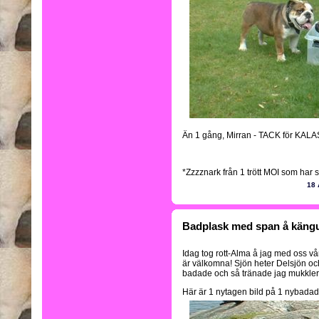
Än 1 gång, Mirran - TACK för KAL
*Zzzznark från 1 trött MOI som har 
18 
Badplask med span å kängur
Idag tog rott-Alma å jag med oss vår
är välkomna! Sjön heter Delsjön och 
badade och så tränade jag mukklern
Här är 1 nytagen bild på 1 nybadad