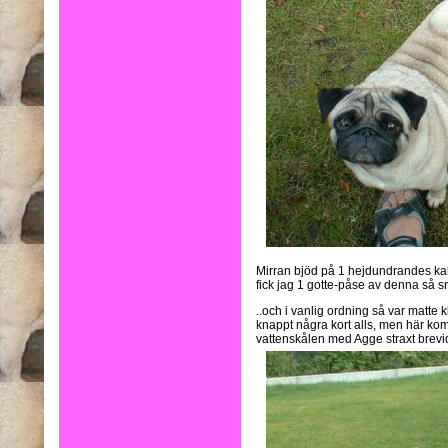
Mirran bjöd på 1 hejdundrandes ka
fick jag 1 gotte-påse av denna så sn
..och i vanlig ordning så var matt
knappt några kort alls, men här komm
vattenskålen med Agge straxt brevid