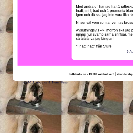
Med andra uff har jag haft 1 jättes
fnatt, sniff, bad och 1 promenix bla
igen och då ska jag inte vara lika s
Ni ser väl vem som är vem av brosso
Avslutningsvis --> Imorron ska jag 
minns hur svampisarna sniffsar, men j
så åjåjåj va jag längtar!
*FnattFnatt* från Sture
5 A
|
hittabutik.se - 13.000 webbutiker!
ehandelstip
(c) 2011, nogg.se & Sture Nilsson