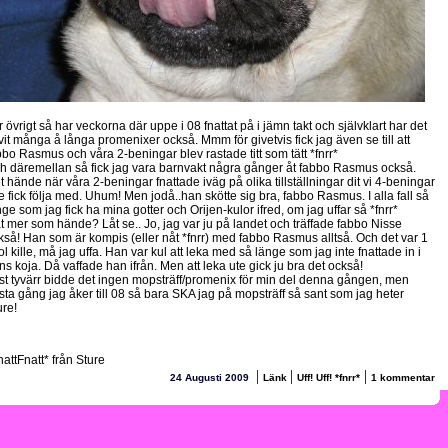
 övrigt så har veckorna där uppe i 08 fnattat på i jämn takt och självklart har det
ivit många å långa promenixer också. Mmm för givetvis fick jag även se till att
bbo Rasmus och våra 2-beningar blev rastade titt som tätt *fnrr*
h däremellan så fick jag vara barnvakt några gånger åt fabbo Rasmus också.
t hände när våra 2-beningar fnattade iväg på olika tillställningar dit vi 4-beningar
te fick följa med. Uhum! Men jodå..han skötte sig bra, fabbo Rasmus. I alla fall så
ge som jag fick ha mina gotter och Orijen-kulor ifred, om jag uffar så *fnrr*
t mer som hände? Låt se.. Jo, jag var ju på landet och träffade fabbo Nisse
kså! Han som är kompis (eller nåt *fnrr) med fabbo Rasmus alltså. Och det var 1
l kille, må jag uffa. Han var kul att leka med så länge som jag inte fnattade in i
ns koja. Då vaffade han ifrån. Men att leka ute gick ju bra det också!
st tyvärr bidde det ingen mopsträff/promenix för min del denna gången, men
sta gång jag åker till 08 så bara SKA jag på mopsträff så sant som jag heter
ure!
nattFnatt* från Sture
|
|
|
24 Augusti 2009
Länk
Uff! Uff! *fnrr*
1 kommentar