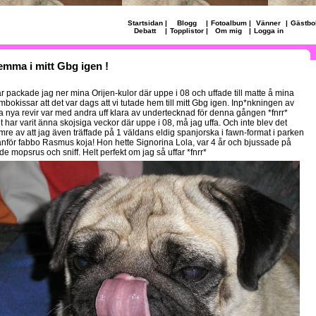
Startsidan
|
Blogg
|
Fotoalbum
|
Vänner
|
Gästbo
Debatt
|
Topplistor
|
Om mig
|
Logga in
mma i mitt Gbg igen !
år packade jag ner mina Orijen-kulor där uppe i 08 och uffade till matte å mina
mbokissar att det var dags att vi tutade hem till mitt Gbg igen. Inp*nkningen av
la nya revir var med andra uff klara av undertecknad för denna gången *fnrr*
t har varit änna skojsiga veckor där uppe i 08, må jag uffa. Och inte blev det
mre av att jag även träffade på 1 väldans eldig spanjorska i fawn-format i parken
anför fabbo Rasmus koja! Hon hette Signorina Lola, var 4 år och bjussade på
de mopsrus och sniff. Helt perfekt om jag så uffar *fnrr*