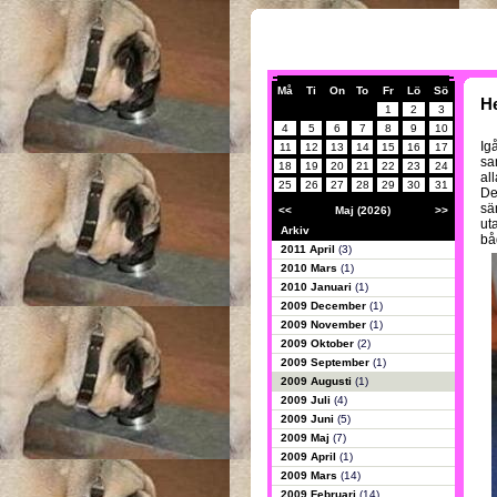
Må
Ti
On
To
Fr
Lö
Sö
He
1
2
3
4
5
6
7
8
9
10
Ig
11
12
13
14
15
16
17
sa
18
19
20
21
22
23
24
al
25
26
27
28
29
30
31
De
sä
<<
Maj (2026)
>>
ut
Arkiv
bå
2011 April
(3)
2010 Mars
(1)
2010 Januari
(1)
2009 December
(1)
2009 November
(1)
2009 Oktober
(2)
2009 September
(1)
2009 Augusti
(1)
2009 Juli
(4)
2009 Juni
(5)
2009 Maj
(7)
2009 April
(1)
2009 Mars
(14)
2009 Februari
(14)