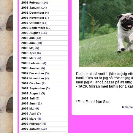
2009 Februari
(14)
2009 Januari
(14)
2008 December
(4)
2008 November
(7)
2008 Oktober
(13)
2008 September
(10)
2008 Augusti
(14)
2008 Juli
(13)
2008 Juni
(10)
2008 Maj
(6)
2008 April
(6)
2008 Mars
(6)
2008 Februari
(4)
2008 Januari
(6)
2007 December
(5)
Det har alltså varit 1 jätteskojsig
familj! Och nu är jag så trött att ja
2007 November
(4)
men jag vill ändå passa på att uffa;
2007 Oktober
(9)
- TACK Mirran med familj för 1 kal
2007 September
(5)
2007 Augusti
(5)
2007 Juli
(9)
*FnattFnatt* från Sture
2007 Juni
(11)
6 Sept
2007 Maj
(9)
2007 April
(7)
2007 Mars
(8)
2007 Februari
(5)
2007 Januari
(10)