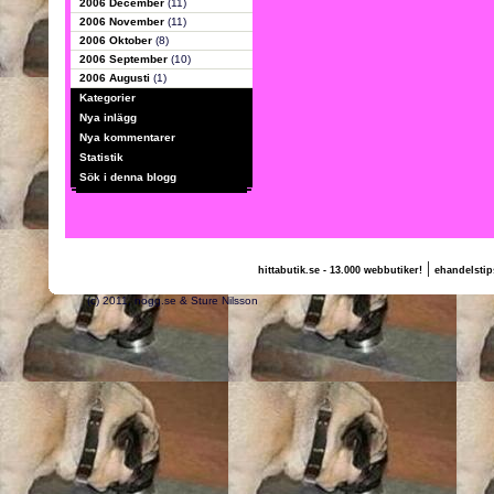
2006 December
(11)
2006 November
(11)
2006 Oktober
(8)
2006 September
(10)
2006 Augusti
(1)
Kategorier
Nya inlägg
Nya kommentarer
Statistik
Sök i denna blogg
|
hittabutik.se - 13.000 webbutiker!
ehandelstip
(c) 2011, nogg.se & Sture Nilsson