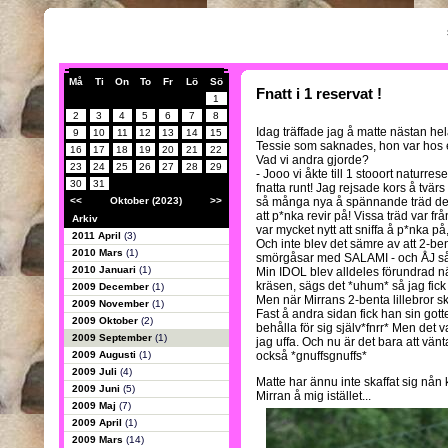
Må
Ti
On
To
Fr
Lö
Sö
Fnatt i 1 reservat !
1
2
3
4
5
6
7
8
Idag träffade jag å matte nästan hel
9
10
11
12
13
14
15
Tessie som saknades, hon var hos 
16
17
18
19
20
21
22
Vad vi andra gjorde?
23
24
25
26
27
28
29
- Jooo vi åkte till 1 stooort naturres
30
31
fnatta runt! Jag rejsade kors å tvä
<<
Oktober (2023)
>>
så många nya å spännande träd det
att p*nka revir på! Vissa träd var f
Arkiv
var mycket nytt att sniffa å p*nka på
2011 April
(3)
Och inte blev det sämre av att 2-b
2010 Mars
(1)
smörgåsar med SALAMI - och ÅJ så 
2010 Januari
(1)
Min IDOL blev alldeles förundrad nä
kräsen, sägs det *uhum* så jag fi
2009 December
(1)
Men när Mirrans 2-benta lillebror sku
2009 November
(1)
Fast å andra sidan fick han sin gott
2009 Oktober
(2)
behålla för sig själv*fnrr* Men det 
2009 September
(1)
jag uffa. Och nu är det bara att vä
2009 Augusti
(1)
också *gnuffsgnuffs*
2009 Juli
(4)
Matte har ännu inte skaffat sig nå
2009 Juni
(5)
Mirran å mig istället...
2009 Maj
(7)
2009 April
(1)
2009 Mars
(14)