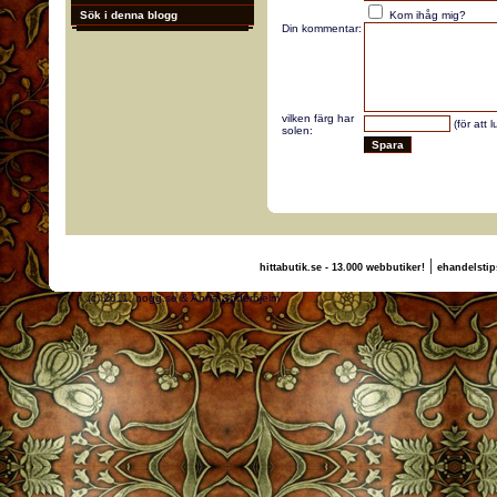
Sök i denna blogg
Kom ihåg mig?
Din kommentar:
vilken färg har
(för att 
solen:
|
hittabutik.se - 13.000 webbutiker!
ehandelstip
(c) 2011, nogg.se & Anna Söderhjelm