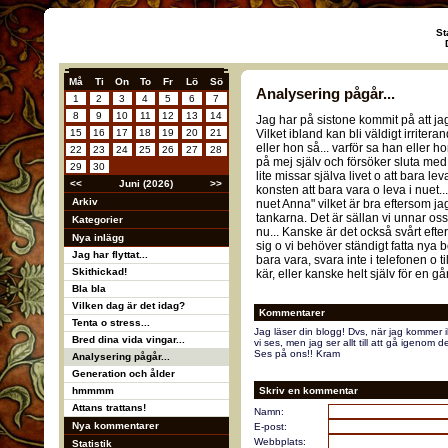
St
Må
Ti
On
To
Fr
Lö
Sö
Analysering pågår...
1
2
3
4
5
6
7
8
9
10
11
12
13
14
Jag har på sistone kommit på att ja
15
16
17
18
19
20
21
Vilket ibland kan bli väldigt irriter
eller hon så... varför sa han eller hon
22
23
24
25
26
27
28
på mej själv och försöker sluta med 
29
30
lite missar själva livet o att bara le
<<
Juni (2026)
>>
konsten att bara vara o leva i nuet.
Arkiv
nuet Anna" vilket är bra eftersom jag
tankarna. Det är sällan vi unnar oss
Kategorier
nu... Kanske är det också svårt efte
Nya inlägg
sig o vi behöver ständigt fatta nya
Jag har flyttat...
bara vara, svara inte i telefonen o 
Skithickad!
kär, eller kanske helt själv för en gå
Bla bla
Vilken dag är det idag?
Kommentarer
Tenta o stress...
Jag läser din blogg! Dvs, när jag kommer ih
Bred dina vida vingar...
vi ses, men jag ser allt till att gå igenom 
Ses på ons!! Kram
Analysering pågår...
Generation och ålder
hmmmm
Skriv en kommentar
Attans trattans!
Namn:
Nya kommentarer
E-post:
Webbplats:
Statistik